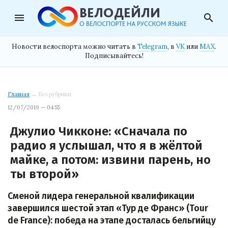
menu
search
Новости велоспорта можно читать в
Telegram
, в
VK
или
MAX
.
Подписывайтесь!
Главная
→ Без рубрики
12/07/2019 — 04:55
Джулио Чикконе: «Сначала по
радио я услышал, что я в жёлтой
майке, а потом: извини парень, но
ты второй»
Сменой лидера генеральной квалификации
завершился шестой этап «Тур де Франс» (Tour
de France): победа на этапе досталась бельгийцу