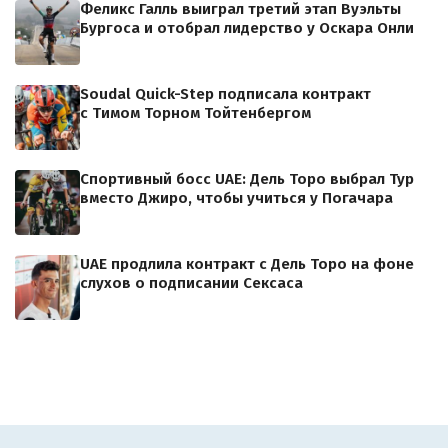
Феликс Галль выиграл третий этап Вуэльты
Бургоса и отобрал лидерство у Оскара Онли
Soudal Quick-Step подписала контракт
с Тимом Торном Тойтенбергом
Спортивный босс UAE: Дель Торо выбрал Тур
вместо Джиро, чтобы учиться у Погачара
UAE продлила контракт с Дель Торо на фоне
слухов о подписании Сексаса