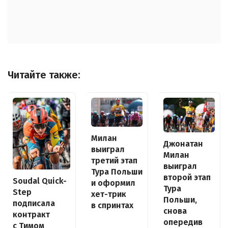
Читайте также:
Милан
Джонатан
выиграл
Милан
третий этап
выиграл
Тура Польши
второй этап
Soudal Quick-
и оформил
Тура
Step
хет-трик
Польши,
подписала
в спринтах
снова
контракт
опередив
с Тимом