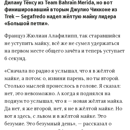
Дилану Тёнсу из Team Bahrain Merida, но вот
финишировавший вторым Джулио Чикконе из
Trek — Segafredo надел жёлтую майку лидера
«Большой петли».
Француз Жюлиан Алафилипп, так старавшийся
не уступить майку, всё же не сумел удержаться
на первом месте общего зачёта и теперь уступает
6 секунд.
«Сначала по радио я услышал, что я в жёлтой
майке, а потом: о, извини парень, но ты второй.
Столько мыслей пронеслось в голове. Я сказал:
нет, это невозможно. А когда я поднялся на
подиум то услышал, что я — новая жёлтая майка.
Да нет, я же второй, нет, я не в жёлтой майке. Но
вот я здесь, с львом и в жёлтой майке. Это
безумие. Это безумный день», — рассказал о