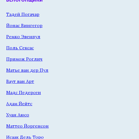
Тадей Погачар
Йонас Вингегор
Ремко Эвенпул
Поль Сексас
Примож Роглич
Матье ван дер Пул
Ваут ван Арт
Мадс Педерсен
Адам Йейтс
Хуан Аюсо
Маттео Йоргенсон
Исаак Дель Торо