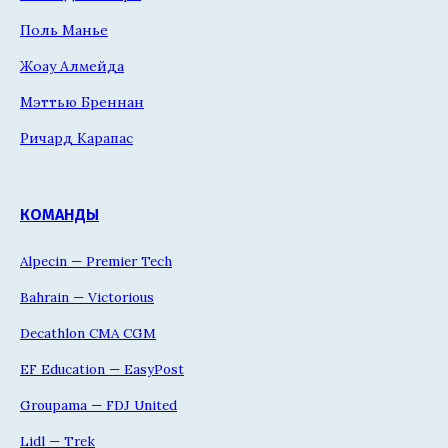
Поль Манье
Жоау Алмейда
Мэттью Бреннан
Ричард Карапас
КОМАНДЫ
Alpecin — Premier Tech
Bahrain — Victorious
Decathlon CMA CGM
EF Education — EasyPost
Groupama — FDJ United
Lidl — Trek