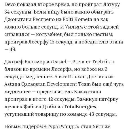
Devo показал второе время, но проиграл Латуру
34 секунды. Бельгийцу было важно обыграть
Джонатана Рестрепо из Polti Kometa на как
можно больше секунд. И Уильям с этой задачей
справился — колумбиец был только шестым,
проиграв Лесерфу 15 секунд, а победителю этапа
— 49.
Джозеф Блэкмор из Israel — Premier Tech был
близок ко времени Лесерфа, но всё же на 2
секунды медленнее. А вот Ильхан Достиев из
Astana Qazaqstan Development Team был ещё чуть
медленнее — представитель Казахстана
проиграл в итоге 42 секунды. Замкнул пятёрку
лучших Фабьен Дюби из TotalEnergies,
уступивший товарищу по команде 43 секунды.
Новым лидером «Тура Руанды» стал Уильям