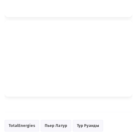
TotalEnergies
Пьер Латур
Тур Руанды