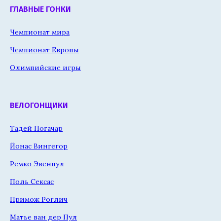
ГЛАВНЫЕ ГОНКИ
Чемпионат мира
Чемпионат Европы
Олимпийские игры
ВЕЛОГОНЩИКИ
Тадей Погачар
Йонас Вингегор
Ремко Эвенпул
Поль Сексас
Примож Роглич
Матье ван дер Пул