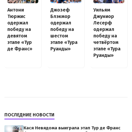
Антони
Джозеф
Уильям
Тюржис
Блэкмор
Джуниор
одержал
одержал
Лесерф
победу на
победу на
одержал
девятом
шестом
победу на
этапе «Тур
этапе «Тура
четвёртом
де Франс»
Руанды»
этапе «Тура
Руанды»
ПОСЛЕДНИЕ НОВОСТИ
Кася Невядома выиграла этап Тур де Франс