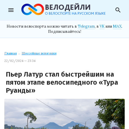
menu
search
Новости велоспорта можно читать в
Telegram
, в
VK
или
MAX
.
Подписывайтесь!
Главная
→
Шоссейные велогонки
22/02/2024 — 23:34
Пьер Латур стал быстрейшим на
пятом этапе велосипедного «Тура
Руанды»