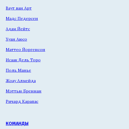
Ваут ван Арт
Мадс Педерсен
Адам Йейтс
Хуан Аюсо
Маттео Йоргенсон
Исаак Дель Торо
Поль Манье
Жоау Алмейда
Мэттью Бреннан
Ричард Карапас
КОМАНДЫ