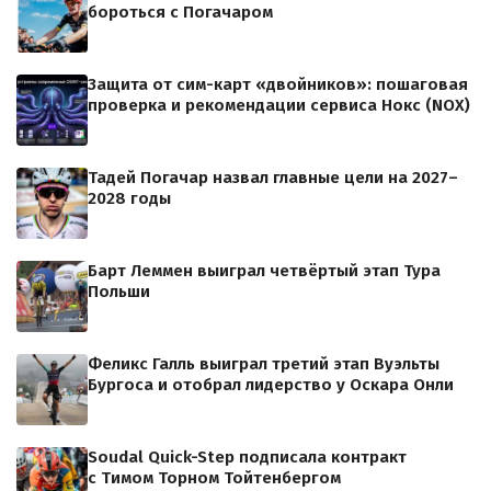
бороться с Погачаром
Защита от сим-карт «двойников»: пошаговая
проверка и рекомендации сервиса Нокс (NOX)
Тадей Погачар назвал главные цели на 2027–
2028 годы
Барт Леммен выиграл четвёртый этап Тура
Польши
Феликс Галль выиграл третий этап Вуэльты
Бургоса и отобрал лидерство у Оскара Онли
Soudal Quick-Step подписала контракт
с Тимом Торном Тойтенбергом