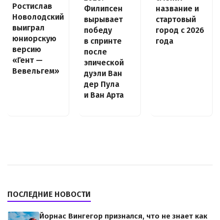
Ростислав
Филипсен
название и
Новолодский
вырывает
стартовый
выиграл
победу
город с 2026
юниорскую
в спринте
года
версию
после
«Гент —
эпической
Вевельгем»
дуэли Ван
дер Пула
и Ван Арта
ПОСЛЕДНИЕ НОВОСТИ
Йорнас Вингегор признался, что не знает как