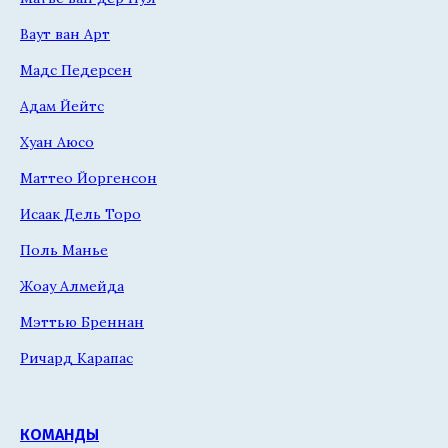
Ваут ван Арт
Мадс Педерсен
Адам Йейтс
Хуан Аюсо
Маттео Йоргенсон
Исаак Дель Торо
Поль Манье
Жоау Алмейда
Мэттью Бреннан
Ричард Карапас
КОМАНДЫ