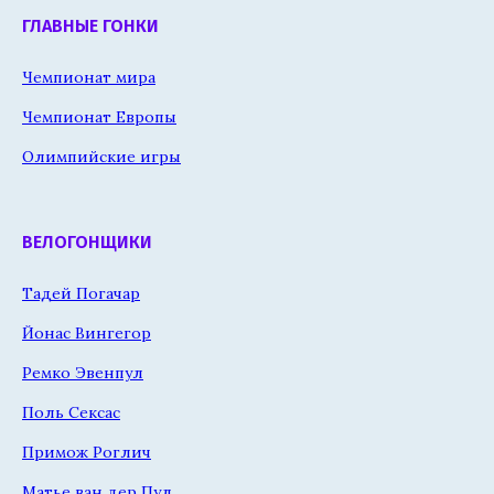
ГЛАВНЫЕ ГОНКИ
Чемпионат мира
Чемпионат Европы
Олимпийские игры
ВЕЛОГОНЩИКИ
Тадей Погачар
Йонас Вингегор
Ремко Эвенпул
Поль Сексас
Примож Роглич
Матье ван дер Пул