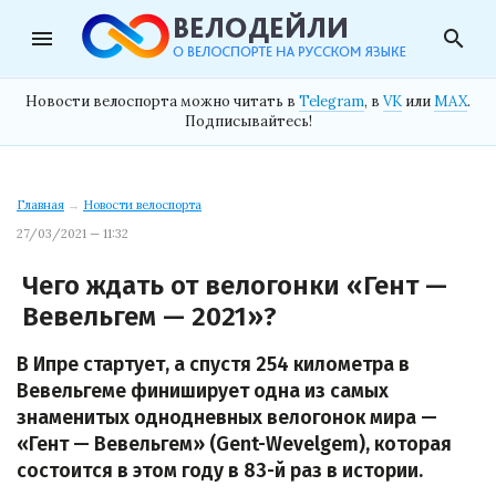
menu
search
Новости велоспорта можно читать в
Telegram
, в
VK
или
MAX
.
Подписывайтесь!
Главная
→
Новости велоспорта
27/03/2021 — 11:32
Чего ждать от велогонки «Гент —
Вевельгем — 2021»?
В Ипре стартует, а спустя 254 километра в
Вевельгеме финиширует одна из самых
знаменитых однодневных велогонок мира —
«Гент — Вевельгем» (Gent-Wevelgem), которая
состоится в этом году в 83-й раз в истории.