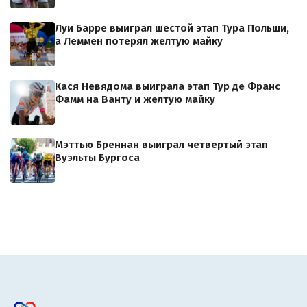
Луи Барре выиграл шестой этап Тура Польши,
а Леммен потерял желтую майку
Кася Невядома выиграла этап Тур де Франс
Фамм на Ванту и желтую майку
Мэттью Бреннан выиграл четвертый этап
Вуэльты Бургоса