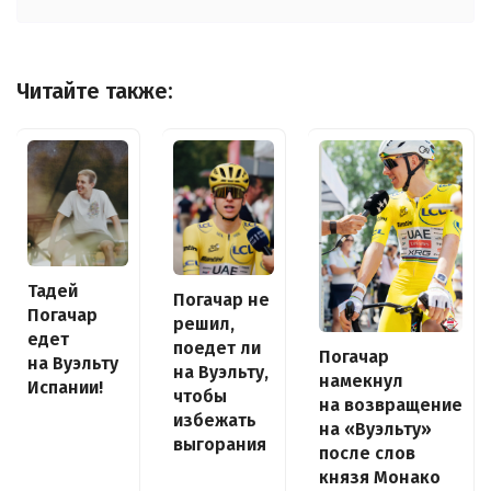
Читайте также:
Тадей
Погачар не
Погачар
решил,
едет
поедет ли
Погачар
на Вуэльту
на Вуэльту,
намекнул
Испании!
чтобы
на возвращение
избежать
на «Вуэльту»
выгорания
после слов
князя Монако