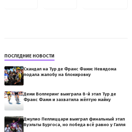
ПОСЛЕДНИЕ НОВОСТИ
Скандал на Тур де Франс Фамм: Невядома
подала жалобу на блокировку
Деми Воллеринг выиграла 8-й этап Тур де
Франс Фамм и захватила жёлтую майку
Джулио Пеллиццари выиграл финальный этап
Вуэльты Бургоса, но победа всё равно у Галля