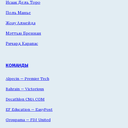
Исаак Дель Торо
Поль Манье
Жоау Алмейда
Мэттью Бреннан
Ричард Карапас
КОМАНДЫ
Alpecin — Premier Tech
Bahrain — Victorious
Decathlon CMA CGM
EF Education — EasyPost
Groupama — FDJ United