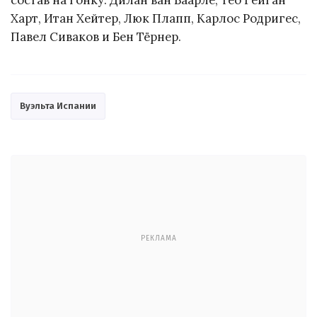
состав на гонку: Дилан ван Баарле, Тео Гейган
Харт, Итан Хейтер, Люк Плапп, Карлос Родригес,
Павел Сиваков и Бен Тёрнер.
Вуэльта Испании
РЕКЛАМА