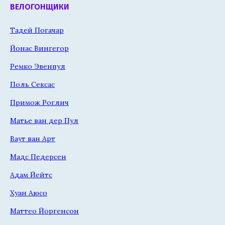
ВЕЛОГОНЩИКИ
Тадей Погачар
Йонас Вингегор
Ремко Эвенпул
Поль Сексас
Примож Роглич
Матье ван дер Пул
Ваут ван Арт
Мадс Педерсен
Адам Йейтс
Хуан Аюсо
Маттео Йоргенсон