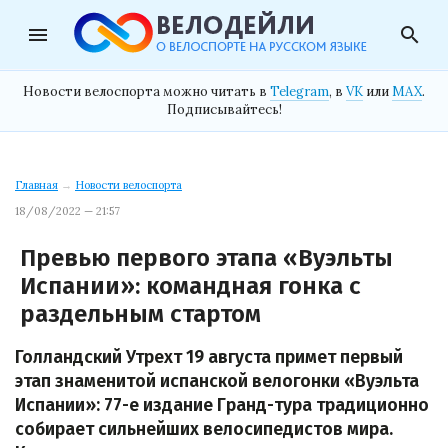
menu
search
Новости велоспорта можно читать в
Telegram
, в
VK
или
MAX
.
Подписывайтесь!
Главная
→
Новости велоспорта
18/08/2022 — 21:57
Превью первого этапа «Вуэльты
Испании»: командная гонка с
раздельным стартом
Голландский Утрехт 19 августа примет первый
этап знаменитой испанской велогонки «Вуэльта
Испании»: 77-е издание Гранд-тура традиционно
собирает сильнейших велосипедистов мира.