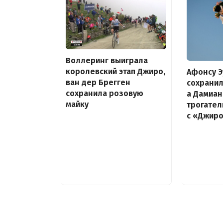
Воллеринг выиграла
королевский этап Джиро,
Афонсу Э
ван дер Брегген
сохранил
сохранила розовую
а Дамиан
майку
трогате
с «Джир