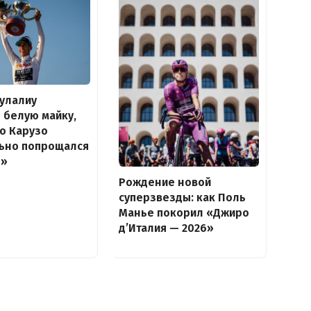
улалиу
 белую майку,
о Карузо
льно попрощался
о»
Рождение новой
суперзвезды: как Поль
Манье покорил «Джиро
д’Италия — 2026»