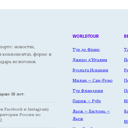
WORLDTOUR
В
орте: новостях,
Тур де Франс
Т
и компонентах, форме и
Джиро д'Италия
Й
ндарь велогонок.
Вуэльта Испании
Р
Милан — Сан-Ремо
П
Тур Фландрии
П
рше 18 лет.
Париж — Рубе
М
 Facebook и Instagram)
Льеж — Бастонь —
В
рритории России по
Льеж
2.
М