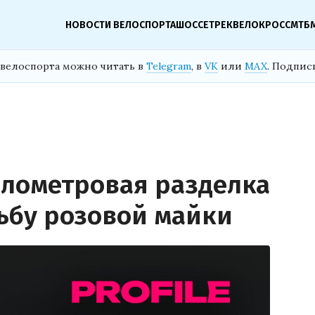
НОВОСТИ ВЕЛОСПОРТА
ШОССЕ
ТРЕК
ВЕЛОКРОСС
МТБ
велоспорта можно читать в
Telegram
, в
VK
или
MAX
. Подпис
илометровая разделка
дьбу розовой майки