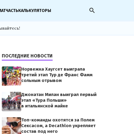
search
МАТЧАСТЬ
КАЛЬКУЛЯТОРЫ
ывайтесь!
ПОСЛЕДНИЕ НОВОСТИ
Норвежка Хаугсет выиграла
третий этап Тур де Франс Фамм
сольным отрывом
Джонатан Милан выиграл первый
этап «Тура Польши»
в итальянской майке
Топ-команды охотятся за Полем
Сексасом, а Decathlon укрепляет
состав под него