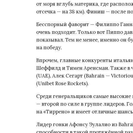
от моря вглубь материка, где распол
отсечка — на 38 км). Финиш — после п
Бесспорный фаворит — Филиппо Ганна
очень подходит. Только вот Пиппо да
показывал. Тем не менее, именно он б
на победу.
Впрочем, главные конкуренты итальян
Шеффилд и Тимен Аренсман. Также в 
(UAE), Алек Сегарт (Bahrain — Victori
(Unibet Rose Rockets).
Среди генеральщиков самые высокие 
— второй по силе в группе лидеров. Г
на «Тиррено» и имеет отличные шансы 
Лидер гонки Афонсу Эулалио из Bahrai
способности в такой протяжённой раз