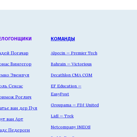
ЕЛОГОНЩИКИ
КОМАНДЫ
адей Погачар
Alpecin — Premier Tech
онас Вингегор
Bahrain — Victorious
емко Эвенпул
Decathlon CMA CGM
оль Сексас
EF Education —
EasyPost
римож Роглич
Groupama — FDJ United
атье ван дер Пул
Lidl — Trek
аут ван Арт
Netcompany INEOS
адс Педерсен