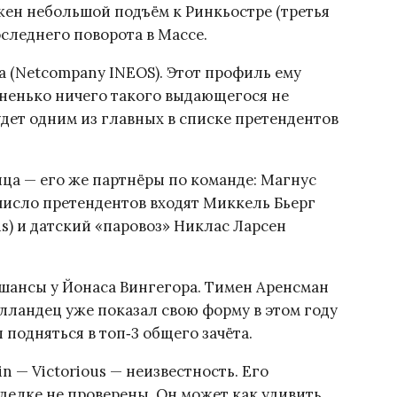
ожен небольшой подъём к Ринкьостре (третья
оследнего поворота в Массе.
 (Netcompany INEOS). Этот профиль ему
вненько ничего такого выдающегося не
удет одним из главных в списке претендентов
ца — его же партнёры по команде: Магнус
число претендентов входят Миккель Бьерг
ous) и датский «паровоз» Никлас Ларсен
шансы у Йонаса Вингегора. Тимен Аренсман
олландец уже показал свою форму в этом году
подняться в топ‑3 общего зачёта.
n — Victorious — неизвестность. Его
делке не проверены. Он может как удивить,