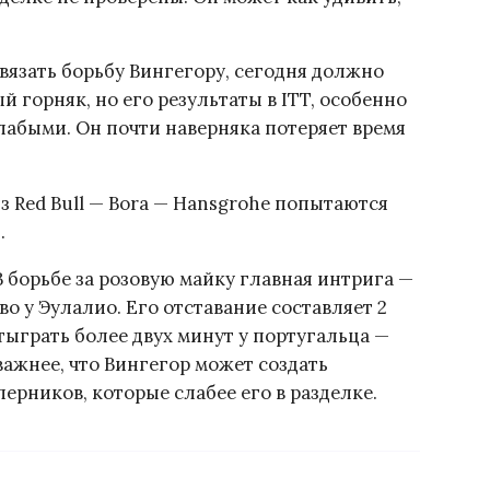
вязать борьбу Вингегору, сегодня должно
 горняк, но его результаты в ITT, особенно
лабыми. Он почти наверняка потеряет время
 Red Bull — Bora — Hansgrohe попытаются
.
В борьбе за розовую майку главная интрига —
о у Эулалио. Его отставание составляет 2
тыграть более двух минут у португальца —
 важнее, что Вингегор может создать
перников, которые слабее его в разделке.