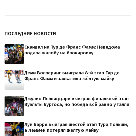
ПОСЛЕДНИЕ НОВОСТИ
Скандал на Тур де Франс Фамм: Невядома
подала жалобу на блокировку
Деми Воллеринг выиграла 8-й этап Тур де
Франс Фамм и захватила жёлтую майку
Джулио Пеллиццари выиграл финальный этап
Вуэльты Бургоса, но победа всё равно у Галля
Луи Барре выиграл шестой этап Тура Польши,
а Леммен потерял желтую майку