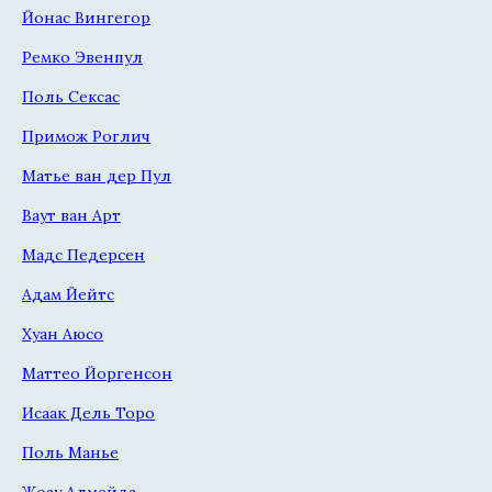
Йонас Вингегор
Ремко Эвенпул
Поль Сексас
Примож Роглич
Матье ван дер Пул
Ваут ван Арт
Мадс Педерсен
Адам Йейтс
Хуан Аюсо
Маттео Йоргенсон
Исаак Дель Торо
Поль Манье