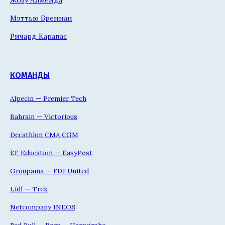
Жоау Алмейда
Мэттью Бреннан
Ричард Карапас
КОМАНДЫ
Alpecin — Premier Tech
Bahrain — Victorious
Decathlon CMA CGM
EF Education — EasyPost
Groupama — FDJ United
Lidl — Trek
Netcompany INEOS
Red Bull — Bora — Hansgrohe