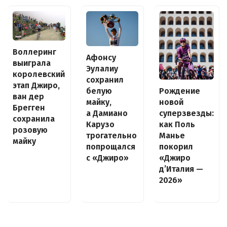
Воллеринг
Афонсу
выиграла
Эулалиу
королевский
сохранил
этап Джиро,
белую
Рождение
ван дер
майку,
новой
Брегген
а Дамиано
суперзвезды:
сохранила
Карузо
как Поль
розовую
трогательно
Манье
майку
попрощался
покорил
с «Джиро»
«Джиро
д’Италия —
2026»