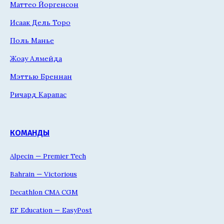
Маттео Йоргенсон
Исаак Дель Торо
Поль Манье
Жоау Алмейда
Мэттью Бреннан
Ричард Карапас
КОМАНДЫ
Alpecin — Premier Tech
Bahrain — Victorious
Decathlon CMA CGM
EF Education — EasyPost