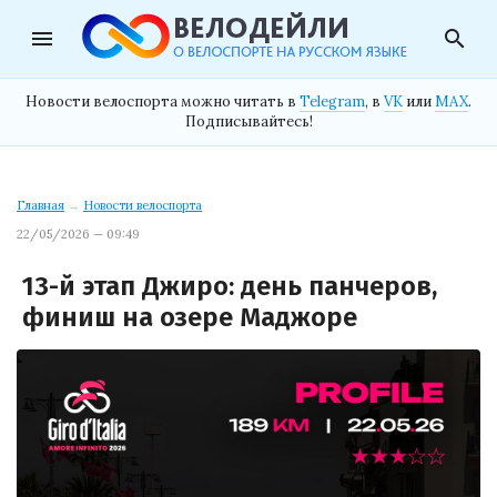
menu
search
Новости велоспорта можно читать в
Telegram
, в
VK
или
MAX
.
Подписывайтесь!
Главная
→
Новости велоспорта
22/05/2026 — 09:49
13-й этап Джиро: день панчеров,
финиш на озере Маджоре