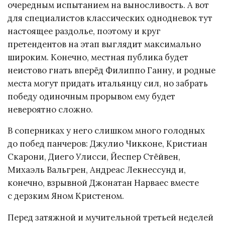
очередным испытанием на выносливость. А вот
для специалистов классических однодневок тут
настоящее раздолье, поэтому и круг
претендентов на этап выглядит максимально
широким. Конечно, местная публика будет
неистово гнать вперёд Филиппо Ганну, и родные
места могут придать итальянцу сил, но забрать
победу одиночным прорывом ему будет
невероятно сложно.
В соперниках у него слишком много голодных
до побед панчеров: Джулио Чикконе, Кристиан
Скарони, Диего Улисси, Йеспер Стёйвен,
Михаэль Вальгрен, Андреас Лекнессунд и,
конечно, взрывной Джонатан Нарваес вместе
с дерзким Яном Кристеном.
Перед затяжной и мучительной третьей неделей