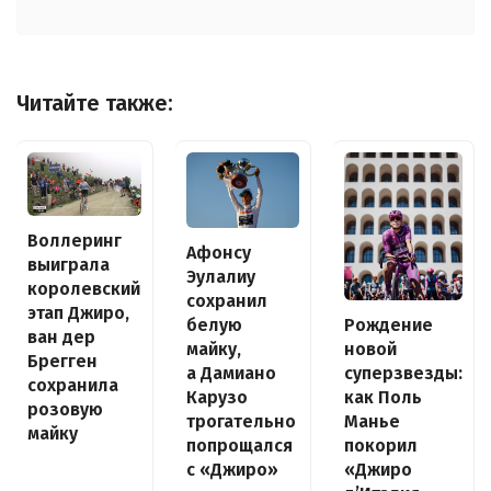
Читайте также:
Воллеринг
Афонсу
выиграла
Эулалиу
королевский
сохранил
этап Джиро,
белую
Рождение
ван дер
майку,
новой
Брегген
а Дамиано
суперзвезды:
сохранила
Карузо
как Поль
розовую
трогательно
Манье
майку
попрощался
покорил
с «Джиро»
«Джиро