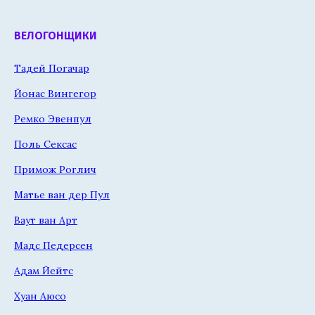
ВЕЛОГОНЩИКИ
Тадей Погачар
Йонас Вингегор
Ремко Эвенпул
Поль Сексас
Примож Роглич
Матье ван дер Пул
Ваут ван Арт
Мадс Педерсен
Адам Йейтс
Хуан Аюсо