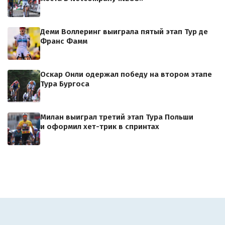
Деми Воллеринг выиграла пятый этап Тур де
Франс Фамм
Оскар Онли одержал победу на втором этапе
Тура Бургоса
Милан выиграл третий этап Тура Польши
и оформил хет-трик в спринтах