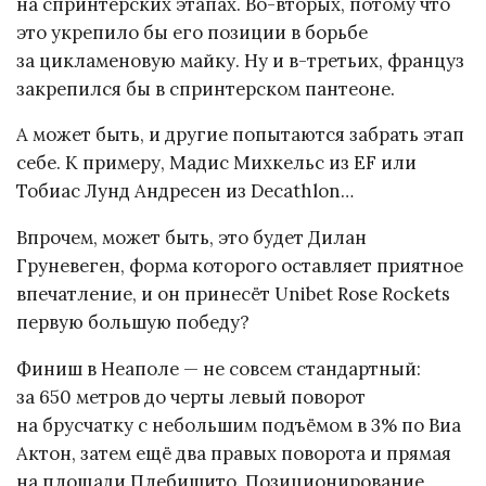
на спринтерских этапах. Во-вторых, потому что
это укрепило бы его позиции в борьбе
за цикламеновую майку. Ну и в-третьих, француз
закрепился бы в спринтерском пантеоне.
А может быть, и другие попытаются забрать этап
себе. К примеру, Мадис Михкельс из EF или
Тобиас Лунд Андресен из Decathlon…
Впрочем, может быть, это будет Дилан
Груневеген, форма которого оставляет приятное
впечатление, и он принесёт Unibet Rose Rockets
первую большую победу?
Финиш в Неаполе — не совсем стандартный:
за 650 метров до черты левый поворот
на брусчатку с небольшим подъёмом в 3% по Виа
Актон, затем ещё два правых поворота и прямая
на площади Плебишито. Позиционирование