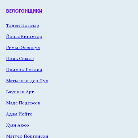
ВЕЛОГОНЩИКИ
Тадей Погачар
Йонас Вингегор
Ремко Эвенпул
Поль Сексас
Примож Роглич
Матье ван дер Пул
Ваут ван Арт
Мадс Педерсен
Адам Йейтс
Хуан Аюсо
Маттео Йоргенсон