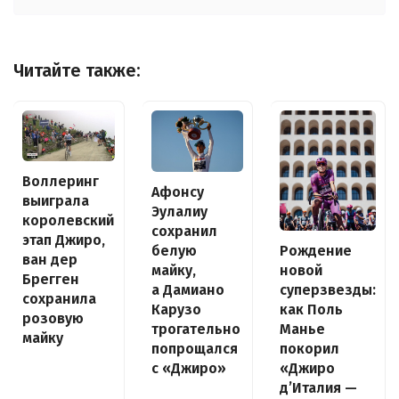
Читайте также:
Воллеринг
Афонсу
выиграла
Эулалиу
королевский
сохранил
этап Джиро,
белую
Рождение
ван дер
майку,
новой
Брегген
а Дамиано
суперзвезды:
сохранила
Карузо
как Поль
розовую
трогательно
Манье
майку
попрощался
покорил
с «Джиро»
«Джиро
д’Италия —