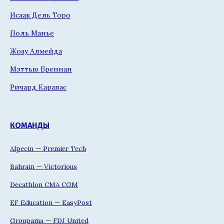
Исаак Дель Торо
Поль Манье
Жоау Алмейда
Мэттью Бреннан
Ричард Карапас
КОМАНДЫ
Alpecin — Premier Tech
Bahrain — Victorious
Decathlon CMA CGM
EF Education — EasyPost
Groupama — FDJ United