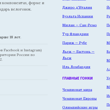
и компонентах, форме и
Джиро д'Италия
Й
ндарь велогонок.
Вуэльта Испании
Р
Милан — Сан-Ремо
П
Тур Фландрии
П
рше 18 лет.
Париж — Рубе
М
 Facebook и Instagram)
Льеж — Бастонь —
В
рритории России по
Льеж
2.
М
Иль Ломбардия
А
Х
ГЛАВНЫЕ ГОНКИ
М
Чемпионат мира
И
Чемпионат Европы
П
Олимпийские игры