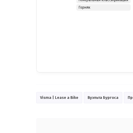
Горняк
Visma | Lease a Bike
Вуэльта Бургоса
Пр