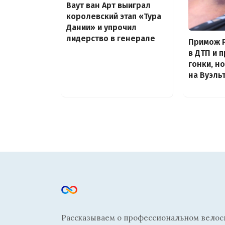
Ваут ван Арт выиграл
королевский этап «Тура
Дании» и упрочил
лидерство в генерале
Примож Р
в ДТП и 
гонки, н
на Вуэль
Рассказываем о профессиональном велосп