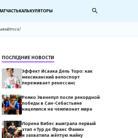
search
МАТЧАСТЬ
КАЛЬКУЛЯТОРЫ
ывайтесь!
ПОСЛЕДНИЕ НОВОСТИ
Эффект Исаака Дель Торо: как
мексиканский велоспорт
переживает ренессанс
Ремко Эвенепул после рекордной
победы в Сан-Себастьяне
нацелился на чемпионат мира
Лорена Вибес выиграла первый
этап «Тур де Франс Фамм»
и захватила жёлтую майку