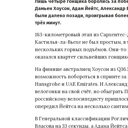
Лишь четыре гонщика боролись за побе
Дамьен Хоусон, Адам Йейтс, Александр 
были далеко позади, проигрывая более
трёх минут.
183-километровый этап из Сархентес
Кастилья-ла-Вьехе не был простым, в 
нескольких горных подъёмов. Они-то 
оказался квартет сильнейших гонщик
На финише австралиец Хоусон из Q36.5
возможность побороться в спринте за
Hansgrohe и UAE Emirates. И Александ
велогонки на свой счёт, но обыграть 
российскому велосипедисту пришлось
опередил Йейтса на несколько сантим
В Генеральной классификации Роглич 
Власова на 33 секунды, а Адама Йейтс