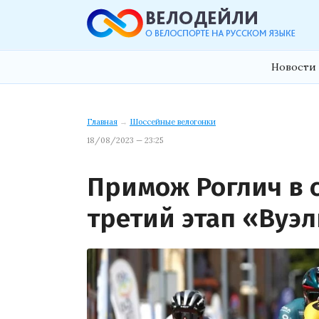
Новости 
Главная
→
Шоссейные велогонки
18/08/2023 — 23:25
Примож Роглич в 
третий этап «Вуэ