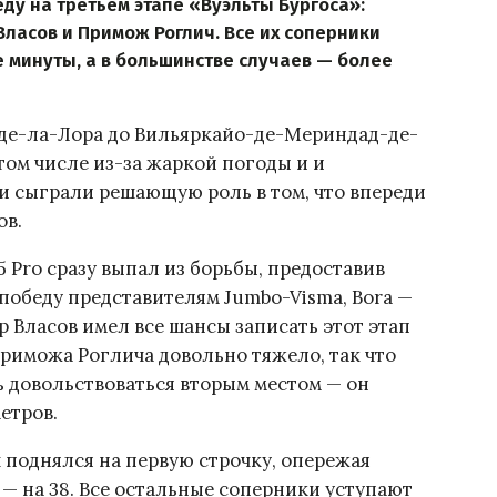
ду на третьем этапе «Вуэльты Бургоса»:
Власов и Примож Роглич. Все их соперники
 минуты, а в большинстве случаев — более
-де-ла-Лора до Вильяркайо-де-Мериндад-де-
том числе из-за жаркой погоды и и
и сыграли решающую роль в том, что впереди
ов.
 Pro сразу выпал из борьбы, предоставив
 победу представителям Jumbo-Visma, Bora —
р Власов имел все шансы записать этот этап
Приможа Роглича довольно тяжело, так что
 довольствоваться вторым местом — он
етров.
поднялся на первую строчку, опережая
а — на 38. Все остальные соперники уступают