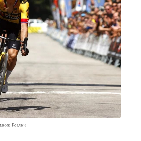
имож Роглич