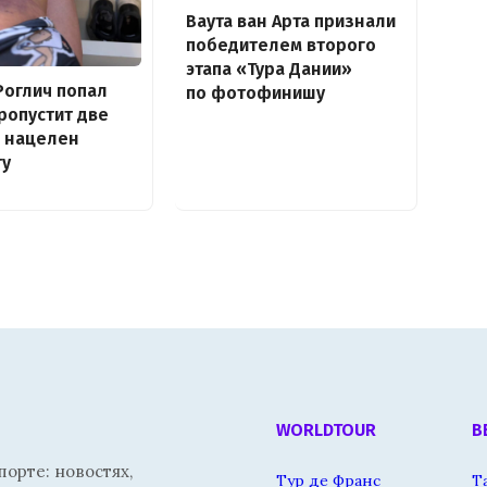
Ваута ван Арта признали
победителем второго
этапа «Тура Дании»
оглич попал
по фотофинишу
пропустит две
о нацелен
ту
WORLDTOUR
В
орте: новостях,
Тур де Франс
Т