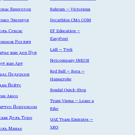
онас Вингегор
Bahrain — Victorious
емко Эвенпул
Decathlon CMA CGM
оль Сексас
EF Education —
EasyPost
римож Роглич
Lidl — Trek
атье ван дер Пул
Netcompany INEOS
аут ван Арт
Red Bull — Bora —
адс Педерсен
Hansgrohe
дам Йейтс
Soudal Quick-Step
уан Аюсо
Team Visma — Lease a
аттео Йоргенсон
Bike
саак Дель Торо
UAE Team Emirates —
XRG
оль Манье