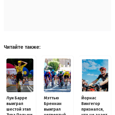
Читайте также:
Луи Барре
Йорнас
Мэттью
выиграл
Вингегор
Бреннан
шестой этап
признался,
выиграл
Тура Польши,
что не знает
четвертый