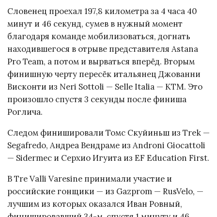
Словенец проехал 197,8 километра за 4 часа 40
минут и 46 секунд, сумев в нужный момент
благодаря команде мобилизоваться, догнать
находившегося в отрыве представителя Astana
Pro Team, а потом и вырваться вперёд. Вторым
финишную черту пересёк итальянец Джованни
Висконти из Neri Sottoli — Selle Italia — KTM. Это
произошло спустя 3 секунды после финиша
Роглича.
Следом финишировали Томс Скуйиньш из Trek —
Segafredo, Андреа Вендраме из Androni Giocattoli
— Sidermec и Серхио Игуита из EF Education First.
В Tre Valli Varesine принимали участие и
российские гонщики — из Gazprom — RusVelo, —
лучшим из которых оказался Иван Ровный,
финишировавший 34-м, спустя 1 минуту и 46