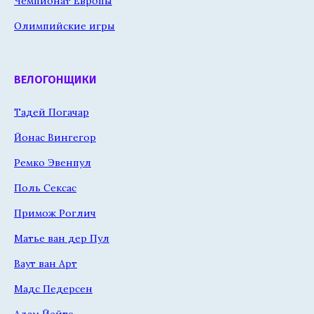
Чемпионат Европы
Олимпийские игры
ВЕЛОГОНЩИКИ
Тадей Погачар
Йонас Вингегор
Ремко Эвенпул
Поль Сексас
Примож Роглич
Матье ван дер Пул
Ваут ван Арт
Мадс Педерсен