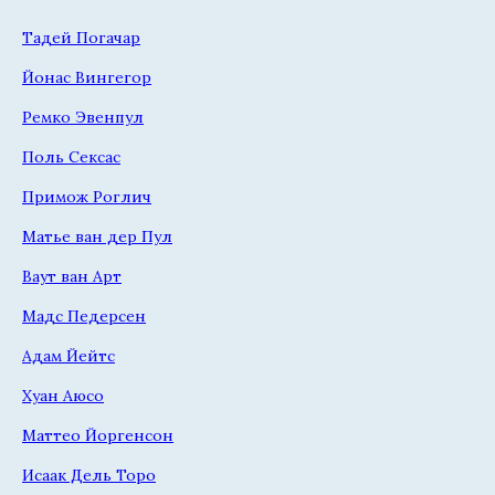
Тадей Погачар
Йонас Вингегор
Ремко Эвенпул
Поль Сексас
Примож Роглич
Матье ван дер Пул
Ваут ван Арт
Мадс Педерсен
Адам Йейтс
Хуан Аюсо
Маттео Йоргенсон
Исаак Дель Торо