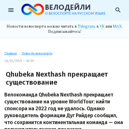
menu
search
Новости велоспорта можно читать в
Telegram
, в
VK
или
MAX
.
Подписывайтесь!
Главная
→
Новости велоспорта
24/12/2021 — 16:39
Qhubeka Nexthash прекращает
существование
Велокоманда Qhubeka Nexthash прекращает
существование на уровне WorldTour: найти
спонсора на 2022 год не удалось. Однако
руководитель формации Дуг Райдер сообщил,
что сохранится континентальная команда — она