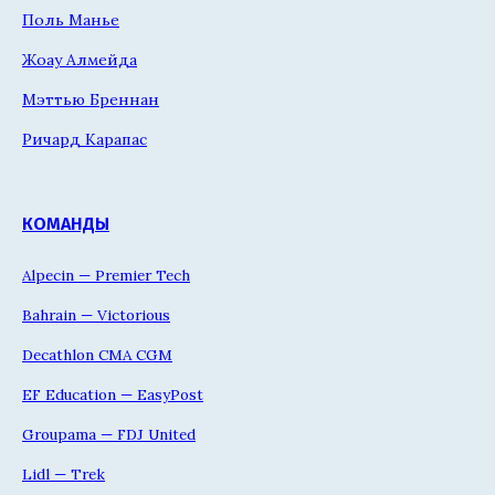
Поль Манье
Жоау Алмейда
Мэттью Бреннан
Ричард Карапас
КОМАНДЫ
Alpecin — Premier Tech
Bahrain — Victorious
Decathlon CMA CGM
EF Education — EasyPost
Groupama — FDJ United
Lidl — Trek