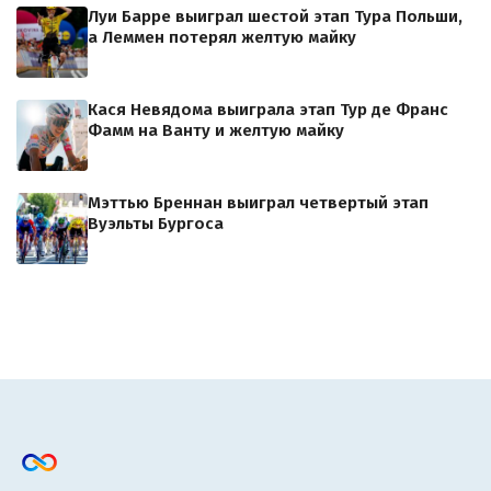
Луи Барре выиграл шестой этап Тура Польши,
а Леммен потерял желтую майку
Кася Невядома выиграла этап Тур де Франс
Фамм на Ванту и желтую майку
Мэттью Бреннан выиграл четвертый этап
Вуэльты Бургоса