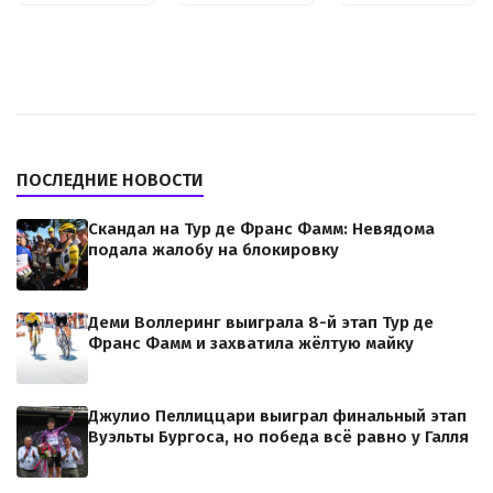
ПОСЛЕДНИЕ НОВОСТИ
Скандал на Тур де Франс Фамм: Невядома
подала жалобу на блокировку
Деми Воллеринг выиграла 8-й этап Тур де
Франс Фамм и захватила жёлтую майку
Джулио Пеллиццари выиграл финальный этап
Вуэльты Бургоса, но победа всё равно у Галля