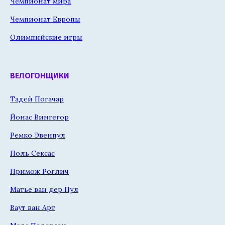
Чемпионат мира
Чемпионат Европы
Олимпийские игры
ВЕЛОГОНЩИКИ
Тадей Погачар
Йонас Вингегор
Ремко Эвенпул
Поль Сексас
Примож Роглич
Матье ван дер Пул
Ваут ван Арт