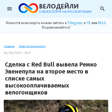
menu
search
Новости велоспорта можно читать в
Telegram
, в
VK
или
MAX
.
Подписывайтесь!
Главная
→
Новости велоспорта
08/08/2025 — 10:47
Сделка с Red Bull вывела Ремко
Эвенепула на второе место в
списке самых
высокооплачиваемых
велогонщиков