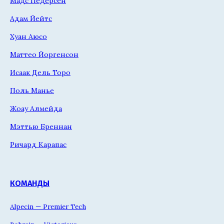
Мадс Педерсен
Адам Йейтс
Хуан Аюсо
Маттео Йоргенсон
Исаак Дель Торо
Поль Манье
Жоау Алмейда
Мэттью Бреннан
Ричард Карапас
КОМАНДЫ
Alpecin — Premier Tech