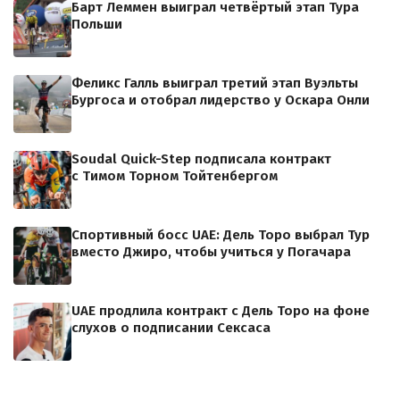
Барт Леммен выиграл четвёртый этап Тура
Польши
Феликс Галль выиграл третий этап Вуэльты
Бургоса и отобрал лидерство у Оскара Онли
Soudal Quick-Step подписала контракт
с Тимом Торном Тойтенбергом
Спортивный босс UAE: Дель Торо выбрал Тур
вместо Джиро, чтобы учиться у Погачара
UAE продлила контракт с Дель Торо на фоне
слухов о подписании Сексаса