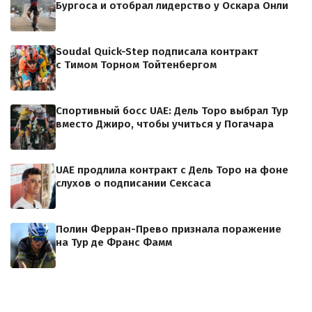
Бургоса и отобрал лидерство у Оскара Онли
Soudal Quick-Step подписала контракт
с Тимом Торном Тойтенбергом
Спортивный босс UAE: Дель Торо выбрал Тур
вместо Джиро, чтобы учиться у Погачара
UAE продлила контракт с Дель Торо на фоне
слухов о подписании Сексаса
Полин Ферран-Прево признала поражение
на Тур де Франс Фамм