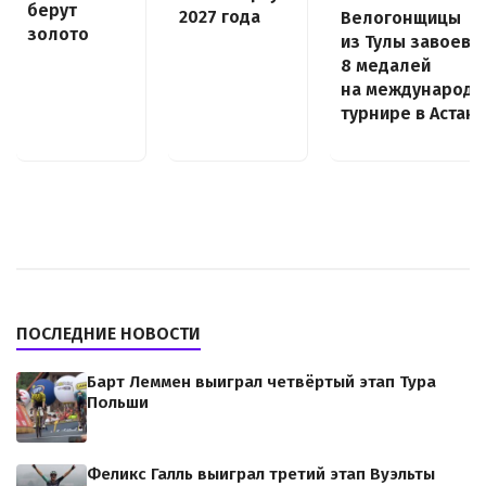
берут
2027 года
Велогонщицы
золото
из Тулы завоева
8 медалей
на международ
турнире в Астан
ПОСЛЕДНИЕ НОВОСТИ
Барт Леммен выиграл четвёртый этап Тура
Польши
Феликс Галль выиграл третий этап Вуэльты