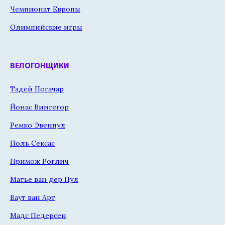
Чемпионат Европы
Олимпийские игры
ВЕЛОГОНЩИКИ
Тадей Погачар
Йонас Вингегор
Ремко Эвенпул
Поль Сексас
Примож Роглич
Матье ван дер Пул
Ваут ван Арт
Мадс Педерсен