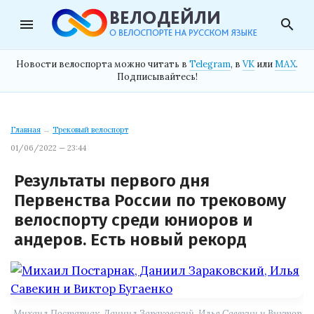
menu
search
Новости велоспорта можно читать в
Telegram
, в
VK
или
MAX
.
Подписывайтесь!
Главная
→
Трековый велоспорт
01/06/2022 — 23:44
Результаты первого дня
Первенства России по трековому
велоспорту среди юниоров и
андеров. Есть новый рекорд
Михаил Постарнак, Даниил Зараковский, Илья Савекин и Виктор