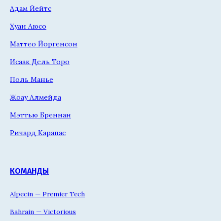
Адам Йейтс
Хуан Аюсо
Маттео Йоргенсон
Исаак Дель Торо
Поль Манье
Жоау Алмейда
Мэттью Бреннан
Ричард Карапас
КОМАНДЫ
Alpecin — Premier Tech
Bahrain — Victorious