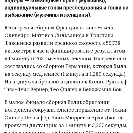
андеры — командный спринт (мужчины),
индивидуальные гонки преследования и гонки на
выбывание (мужчины и женщины).
Юниорская сборная Франции в лице Этьена
Оливейро, Маттиса Сильваниса и Тристана
Фавеннека развили среднюю скорость в 59,738
километра в час и финишировали с результатом
в 1 минуту и 263 тысячных секунды. На треке они
состязались со сборной Германии, которая была
на секунду медленнее (1 минута и 1,289 секунды).
На подиум за бронзой поднялись Колин Рудольф,
Тим-Луис Вернер, Тео Фишер и Бенджамин Бок.
В малом финале сборная Великобритании
потерпела сокрушительное поражение от Чехии:
Оливер Петтифер, Адам Мюррей и Арчи Джилл
проехали дистанцию за 1 минуту и 3,367 секунды,
то их соперники — за 1 минуту и 953 тысячных.