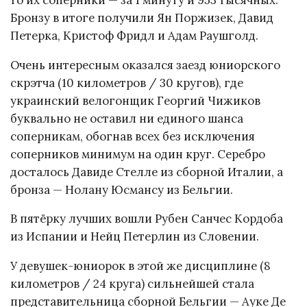
Бронзу в итоге получили Ян Поржизек, Давид
Петерка, Кристоф Фридл и Адам Раушголд.
Очень интересным оказался заезд юниорского
скрэтча (10 километров / 30 кругов), где
украинский велогонщик Георгий Чижиков
буквально не оставил ни единого шанса
соперникам, обогнав всех без исключения
соперников минимум на один круг. Серебро
досталось Давиде Стелле из сборной Италии, а
бронза — Нолану Юсмансу из Бельгии.
В пятёрку лучших вошли Рубен Санчес Кордоба
из Испании и Нейц Петерлин из Словении.
У девушек-юниорок в этой же дисциплине (8
километров / 24 круга) сильнейшей стала
представительница сборной Бельгии — Ауке Де