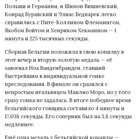
Польши и Германии, и Шимон Вишневский,
Конрад Буравский и Элиас Беднарек легко
справились с Пите-Коллином Флеммингом,
Якобом Войтом и Хенриком Хекманном — 1
минута и 225 тысячных секунды.
Сборная Бельгии положила в свою копилку в
этот вечер и вторую золотую медаль — её
завоевал Ноа Ванденбранден, ставший
быстрейшим в индивидуальной гонке
преследования. В финале он сразился с
непростым итальянцем Манлио Моро, но у того
сразу гонка не задалась. В итоге победное время
бельгийского гонщика составило 4 минуты и
17,038 секунды. Его соперник был на 3,8 секунды
медленнее.
Ещё одна медаль у бельгийской команды —