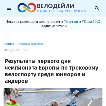
menu
search
Новости велоспорта можно читать в
Telegram
, в
VK
или
MAX
.
Подписывайтесь!
Главная
→
Трековый велоспорт
09/07/2024 — 23:21
Результаты первого дня
чемпионата Европы по трековому
велоспорту среди юниоров и
андеров