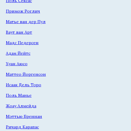
Поль Сексас
Примож Роглич
Матье ван дер Пул
Ваут ван Арт
Мадс Педерсен
Адам Йейтс
Хуан Аюсо
Маттео Йоргенсон
Исаак Дель Торо
Поль Манье
Жоау Алмейда
Мэттью Бреннан
Ричард Карапас