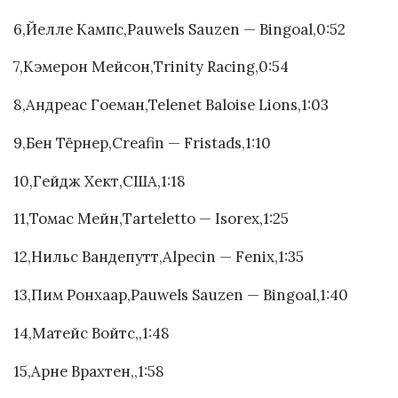
6,Йелле Кампс,Pauwels Sauzen — Bingoal,0:52
7,Кэмерон Мейсон,Trinity Racing,0:54
8,Андреас Гоеман,Telenet Baloise Lions,1:03
9,Бен Тёрнер,Creafin — Fristads,1:10
10,Гейдж Хект,США,1:18
11,Томас Мейн,Tarteletto — Isorex,1:25
12,Нильс Вандепутт,Alpecin — Fenix,1:35
13,Пим Ронхаар,Pauwels Sauzen — Bingoal,1:40
14,Матейс Войтс,,1:48
15,Арне Врахтен,,1:58