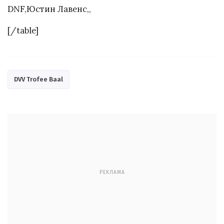
DNF,Юстин Лавенс,,
[/table]
DVV Trofee Baal
РЕКЛАМА