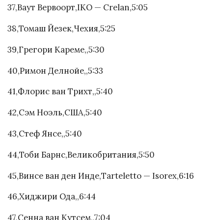
37,Ваут Вервоорт,IKO — Crelan,5:05
38,Томаш Йезек,Чехия,5:25
39,Грегори Кареме,,5:30
40,Римон Делнойе,,5:33
41,Флорис ван Трихт,,5:40
42,Сэм Ноэль,США,5:40
43,Стеф Янсе,,5:40
44,Тоби Барнс,Великобритания,5:50
45,Винсе ван ден Инде,Tarteletto — Isorex,6:16
46,Хиджири Ода,,6:44
47,Сенна ван Кутсем,,7:04