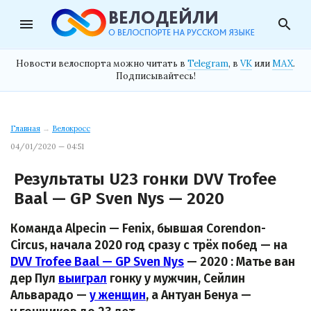
menu
search
Новости велоспорта можно читать в
Telegram
, в
VK
или
MAX
.
Подписывайтесь!
Главная
→
Велокросс
04/01/2020 — 04:51
Результаты U23 гонки DVV Trofee
Baal — GP Sven Nys — 2020
Команда Alpecin — Fenix, бывшая Corendon-
Circus, начала 2020 год сразу с трёх побед — на
DVV Trofee Baal — GP Sven Nys
— 2020 : Матье ван
дер Пул
выиграл
гонку у мужчин, Сейлин
Альварадо —
у женщин
, а Антуан Бенуа —