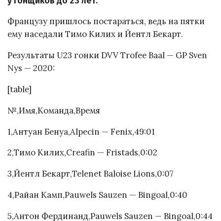
у гонщиков до 23 лет.
Французу пришлось постараться, ведь на пятки
ему наседали Тимо Килих и Йентл Бекарт.
Результаты U23 гонки DVV Trofee Baal — GP Sven
Nys — 2020:
[table]
№,Имя,Команда,Время
1,Антуан Бенуа,Alpecin — Fenix,49:01
2,Тимо Килих,Creafin — Fristads,0:02
3,Йентл Бекарт,Telenet Baloise Lions,0:07
4,Райан Камп,Pauwels Sauzen — Bingoal,0:40
5,Антон Фердинанд,Pauwels Sauzen — Bingoal,0:44