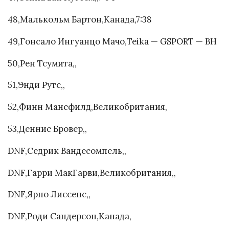
48,Малькольм Бартон,Канада,7:38
49,Гонсало Ингуанцо Мачо,Teika — GSPORT — BH
50,Рен Тсумита,,
51,Энди Рутс,,
52,Финн Мансфилд,Великобритания,
53,Деннис Бровер,,
DNF,Седрик Вандесомпель,,
DNF,Гарри МакГарви,Великобритания,,
DNF,Ярно Лиссенс,,
DNF,Роди Сандерсон,Канада,