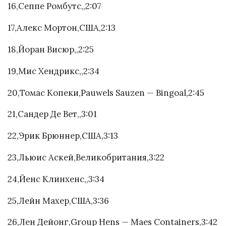
16,Сеппе Ромбутс,,2:07
17,Алекс Мортон,США,2:13
18,Йоран Висюр,,2:25
19,Мис Хендрикс,,2:34
20,Томас Копеки,Pauwels Sauzen — Bingoal,2:45
21,Сандер Де Вет,,3:01
22,Эрик Брюннер,США,3:13
23,Льюис Аскей,Великобритания,3:22
24,Йенс Клинхенс,,3:34
25,Лейн Махер,США,3:36
26,Лен Дейонг,Group Hens — Maes Containers,3:42