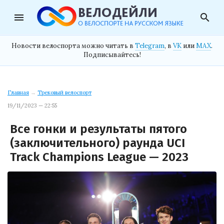
menu
search
Новости велоспорта можно читать в
Telegram
, в
VK
или
MAX
.
Подписывайтесь!
Главная
→
Трековый велоспорт
19/11/2023 — 22:55
Все гонки и результаты пятого
(заключительного) раунда UCI
Track Champions League — 2023