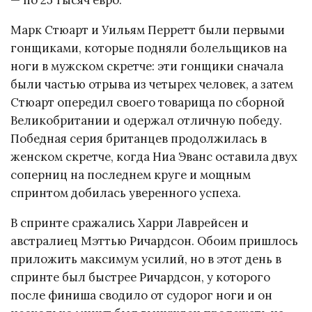
— по 25 тысяч евро.
Марк Стюарт и Уильям Перретт были первыми
гонщиками, которые подняли болельщиков на
ноги в мужском скретче: эти гонщики сначала
были частью отрыва из четырех человек, а затем
Стюарт опередил своего товарища по сборной
Великобритании и одержал отличную победу.
Победная серия британцев продолжилась в
женском скретче, когда Ниа Эванс оставила двух
соперниц на последнем круге и мощным
спринтом добилась уверенного успеха.
В спринте сражались Харри Лаврейсен и
австралиец Мэттью Ричардсон. Обоим пришлось
приложить максимум усилий, но в этот день в
спринте был быстрее Ричардсон, у которого
после финиша сводило от судорог ноги и он