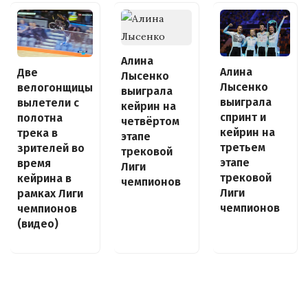
Алина
Алина
Две
Лысенко
Лысенко
велогонщицы
выиграла
выиграла
вылетели с
кейрин на
спринт и
полотна
четвёртом
кейрин на
трека в
этапе
третьем
зрителей во
трековой
этапе
время
Лиги
трековой
кейрина в
чемпионов
Лиги
рамках Лиги
чемпионов
чемпионов
(видео)