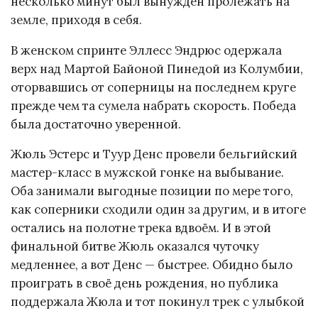
несколько минут был вынужден пролежать на
земле, приходя в себя.
В женском спринте Эллесс Эндрюс одержала
верх над Мартой Байоной Пинедой из Колумбии,
оторвавшись от соперницы на последнем круге
прежде чем та сумела набрать скорость. Победа
была достаточно уверенной.
Жюль Эстерс и Туур Денс провели бельгийский
мастер-класс в мужской гонке на выбывание.
Оба занимали выгодные позиции по мере того,
как соперники сходили один за другим, и в итоге
остались на полотне трека вдвоём. И в этой
финальной битве Жюль оказался чуточку
медленнее, а вот Денс — быстрее. Обидно было
проиграть в своё день рождения, но публика
поддержала Жюла и тот покинул трек с улыбкой