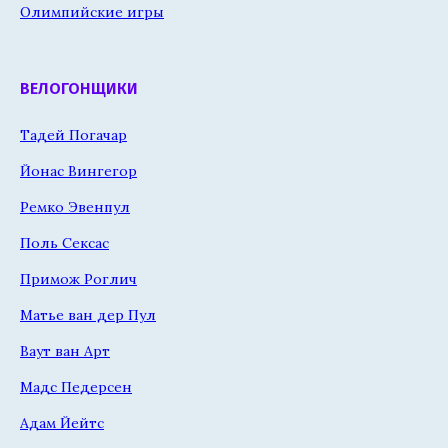
Олимпийские игры
ВЕЛОГОНЩИКИ
Тадей Погачар
Йонас Вингегор
Ремко Эвенпул
Поль Сексас
Примож Роглич
Матье ван дер Пул
Ваут ван Арт
Мадс Педерсен
Адам Йейтс