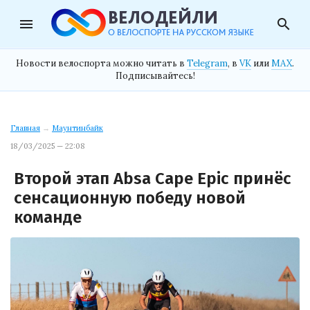
menu
search
Новости велоспорта можно читать в
Telegram
, в
VK
или
MAX
.
Подписывайтесь!
Главная
→
Маунтинбайк
18/03/2025 — 22:08
Второй этап Absa Cape Epic принёс
сенсационную победу новой
команде