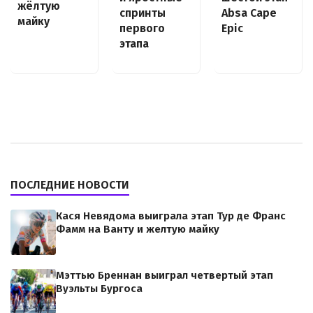
жёлтую
спринты
Absa Cape
майку
первого
Epic
этапа
ПОСЛЕДНИЕ НОВОСТИ
Кася Невядома выиграла этап Тур де Франс
Фамм на Ванту и желтую майку
Мэттью Бреннан выиграл четвертый этап
Вуэльты Бургоса