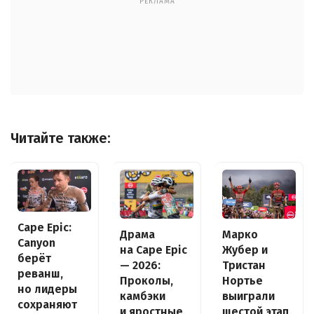
РЕКЛАМА
Читайте также:
Cape Epic:
Драма
Марко
Canyon
на Cape Epic
Жубер и
берёт
— 2026:
Тристан
реванш,
Проколы,
Нортье
но лидеры
камбэки
выиграли
сохраняют
и яростные
шестой этап