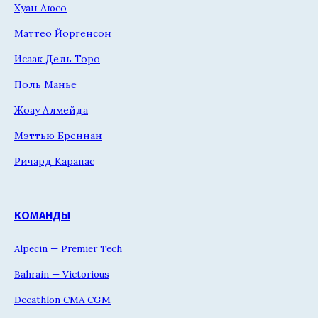
Хуан Аюсо
Маттео Йоргенсон
Исаак Дель Торо
Поль Манье
Жоау Алмейда
Мэттью Бреннан
Ричард Карапас
КОМАНДЫ
Alpecin — Premier Tech
Bahrain — Victorious
Decathlon CMA CGM