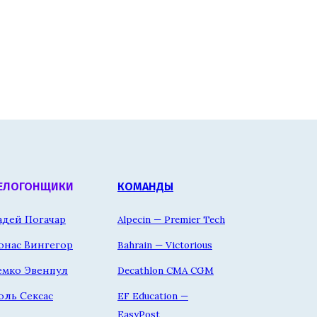
ЕЛОГОНЩИКИ
КОМАНДЫ
адей Погачар
Alpecin — Premier Tech
онас Вингегор
Bahrain — Victorious
емко Эвенпул
Decathlon CMA CGM
оль Сексас
EF Education —
EasyPost