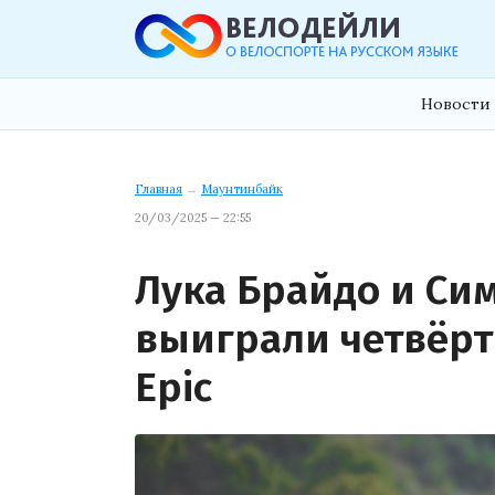
Новости 
Главная
→
Маунтинбайк
20/03/2025 — 22:55
Лука Брайдо и Си
выиграли четвёрт
Epic