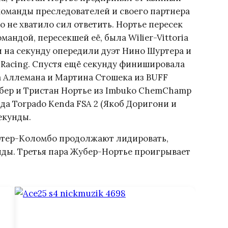
 команды преследователей и своего партнера
о не хватило сил ответить. Нортье пересек
андой, пересекшей её, была Wilier-Vittoria
и на секунду опередили дуэт Нино Шуртера и
Racing. Спустя ещё секунду финишировала
а Аллемана и Мартина Стошека из BUFF
ер и Тристан Нортье из Imbuko ChemChamp
да Torpado Kenda FSA 2 (Якоб Доригони и
екунды.
ртер-Коломбо продолжают лидировать,
нды. Третья пара Жубер-Нортье проигрывает