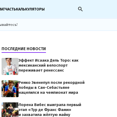
search
МАТЧАСТЬ
КАЛЬКУЛЯТОРЫ
ывайтесь!
ПОСЛЕДНИЕ НОВОСТИ
Эффект Исаака Дель Торо: как
мексиканский велоспорт
переживает ренессанс
Ремко Эвенепул после рекордной
победы в Сан-Себастьяне
нацелился на чемпионат мира
Лорена Вибес выиграла первый
этап «Тур де Франс Фамм»
и захватила жёлтую майку