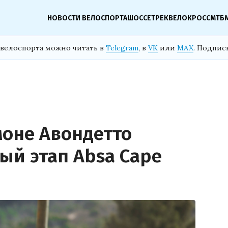
НОВОСТИ ВЕЛОСПОРТА
ШОССЕ
ТРЕК
ВЕЛОКРОСС
МТБ
велоспорта можно читать в
Telegram
, в
VK
или
MAX
. Подпис
моне Авондетто
ый этап Absa Cape