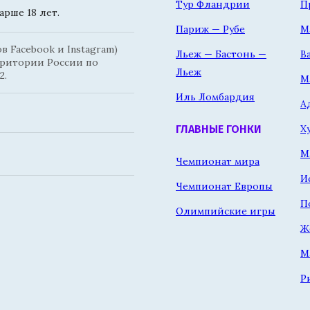
Тур Фландрии
П
рше 18 лет.
Париж — Рубе
М
 Facebook и Instagram)
Льеж — Бастонь —
В
рритории России по
Льеж
2.
М
Иль Ломбардия
А
Х
ГЛАВНЫЕ ГОНКИ
М
Чемпионат мира
И
Чемпионат Европы
П
Олимпийские игры
Ж
М
Р