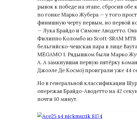
рывок к победе на этапе, сбросив обе
по гонке Марко Жубера — у того прост
финишную черту первым, но первой ком
— Лука Брайдо и Симоне Аводетто. Он
Филиппо Коломбо из Scott-SRAM MTB 
бельгийско-чешская пара в лице Ваут
MEGAMO 1. Рядышком были Марко Жуб
A. А замкнувшая первую пятёрку коман
Джоэле Де Космо) проиграли уже 44 с
Но в генеральной классификации Шу
опережая Брайдо-Аводетто на 42 секу
почти 10 минут.