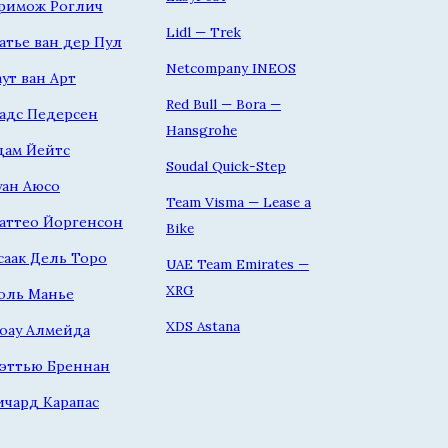
римож Роглич
Lidl — Trek
атье ван дер Пул
Netcompany INEOS
аут ван Арт
Red Bull — Bora —
адс Педерсен
Hansgrohe
дам Йейтс
Soudal Quick-Step
уан Аюсо
Team Visma — Lease a
аттео Йоргенсон
Bike
саак Дель Торо
UAE Team Emirates —
XRG
оль Манье
XDS Astana
оау Алмейда
эттью Бреннан
ичард Карапас