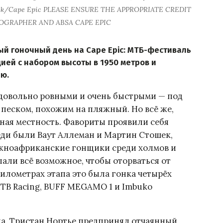
 Muzik/Cape Epic PLEASE ENSURE THE APPROPRIATE CREDIT
TOGRAPHER AND ABSA CAPE EPIC
й гоночный день на Cape Epic: МТБ-фестиваль
ей с набором высоты в 1950 метров и
ю.
 довольно ровными и очень быстрыми — под
 песком, похожим на пляжный. Но всё же,
ная местность. Фавориты проявили себя
еди были Ваут Аллеман и Мартин Стошек,
Южноафриканские гонщики среди холмов и
лали всё возможное, чтобы оторваться от
километрах этапа это была гонка четырёх
 MTB Racing, BUFF MEGAMO 1 и Imbuko
а, Тристан Нортье предпринял отчаянный