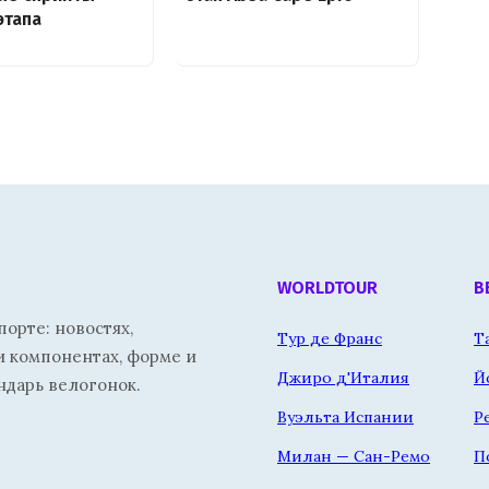
этапа
WORLDTOUR
В
орте: новостях,
Тур де Франс
Т
и компонентах, форме и
Джиро д'Италия
Й
ндарь велогонок.
Вуэльта Испании
Р
Милан — Сан-Ремо
П