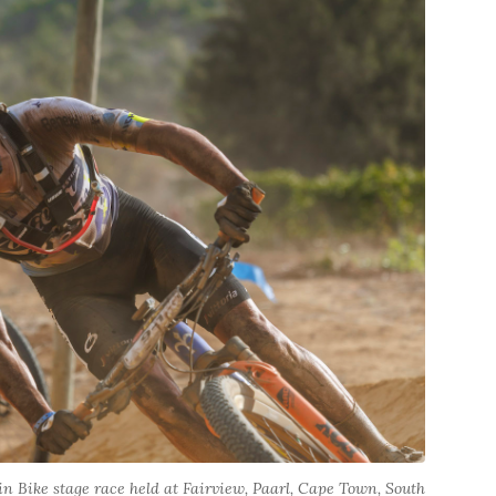
n Bike stage race held at Fairview, Paarl, Cape Town, South