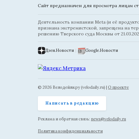
Сайт предназначен для просмотра лицам ста
Деятельность компании Meta (и её продуктов
признана экстремистской, запрещена на те
решению Тверского суда Москвы от 21.03.202
Дзен.Новости
|
Google.Новости
© 2026 Велодейли.ру (velodaily.ru) |
О проекте
Написать в редакцию
Реклама и обратная связь:
news@velodaily.ru
Политика конфиденциальности