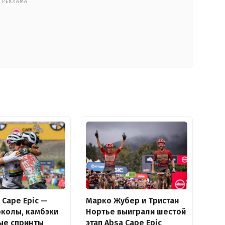
РЕКЛАМА
 Cape Epic —
Марко Жубер и Тристан
околы, камбэки
Нортье выиграли шестой
ые спринты
этап Absa Cape Epic