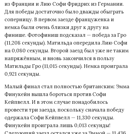
из Франции и Лию Софи Фридрих из Германии.
Для победы достаточно было дважды обыграть
соперницу. В первом заезде француженка и
немка были очень близки друг к другу на
финише. Фотофиниш подсказал — победа за Гро
(11,208 секунды). Матильда опередила Лию Софи
на 0,080 секунды. Второй заезд был уже не таким
напряжённым, и вновь закончился в пользу
Матильды Гро (11,015 секунды). Немка проиграла
0,921 секунды.
Малый финал стал полностью британским: Эмма
Финукейн вышла бороться против Софи
Кейпвелл. И в этом случае понадобилось
провести три заезда, поскольку сначала победу
одержала Софи Кейпвелл — 11,330 секунды.
Финукейн проиграла лишь 0,013 секунды!
Следующий заезд остался уже за Эммой — 11,436