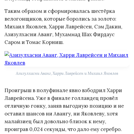
Таким образом и сформировалась шестёрка
велогонщиков, которые боролись за золото:
Михаил Яковлев, Харри Лаврейсен, Сэм Дакин,
Азизулхасни Аванг, Мухаммад Шах Фирдаус
Саром и Томас Корниш.
Азизулхасни Аванг, Харри Лаврейсен и Михаил Яковлев
Проигрыш в полуфинале явно взбодрил Харри
Лаврейсена. Уже в финале голландец провёл
отличную гонку, заняв выгодную позицию и не
оставил шансов ни Авангу, ни Яковлеву, хотя
малайзиец был довольно близок к нему,
проиграв 0,024 секунды, что дало ему серебро.