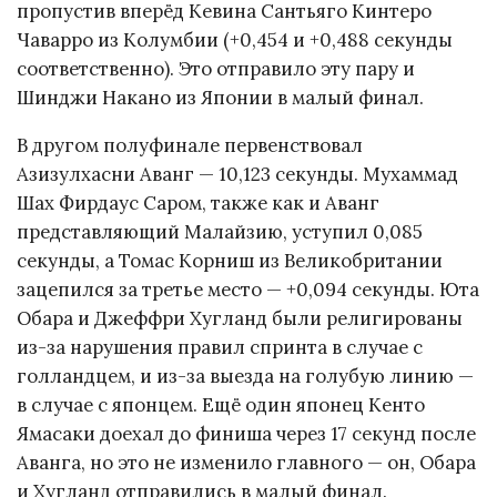
пропустив вперёд Кевина Сантьяго Кинтеро
Чаварро из Колумбии (+0,454 и +0,488 секунды
соответственно). Это отправило эту пару и
Шинджи Накано из Японии в малый финал.
В другом полуфинале первенствовал
Азизулхасни Аванг — 10,123 секунды. Мухаммад
Шах Фирдаус Саром, также как и Аванг
представляющий Малайзию, уступил 0,085
секунды, а Томас Корниш из Великобритании
зацепился за третье место — +0,094 секунды. Юта
Обара и Джеффри Хугланд были религированы
из-за нарушения правил спринта в случае с
голландцем, и из-за выезда на голубую линию —
в случае с японцем. Ещё один японец Кенто
Ямасаки доехал до финиша через 17 секунд после
Аванга, но это не изменило главного — он, Обара
и Хугланд отправились в малый финал.