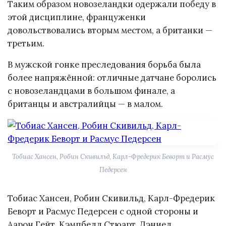
Таким образом новозеландки одержали победу в
этой дисциплине, француженки
довольствовались вторым местом, а британки —
третьим.
В мужской гонке преследования борьба была
более напряжённой: отличные датчане боролись
с новозеландцами в большом финале, а
британцы и австралийцы — в малом.
Тобиас Хансен, Робин Скивильд, Карл-Фредерик Беворт и Расмус
Педерсен
Тобиас Хансен, Робин Скивильд, Карл-Фредерик
Беворт и Расмус Педерсен с одной стороны и
Аарон Гейт, Кэмпбелл Стюарт, Дэниел