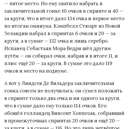
— пятое место. Но ему хватило набрать в
заключительной гонке 10 очков в спринте и 40 —
за круги, что в итоге дало 134 очка и первое место
по итогам омниума. Кэмпбелл Стюарт из Новой
Зеландии набрал в спринтах 6 очков и 20 — за
круги, а в сумме — 132 очка и лишь серебро.
Испанец Себастьян Мора Ведри шёл другим
путём — он собирал очки, набрав и в итоге 11, и
плюс ещё 20 — за круги. В сумме это дало 119
очков и место на подиуме.
А вот у Линдсея Де Вильдера заключительная
гонка совсем не получилась: он сумел положить
в спринте только два очка и ни одного за круги,
что в сумме дало ему только 114 очков. Его
обошёл голландец Винсент Хоппезак, собравший
в промежуточных спринтах 20 очков и ещё 20 —
за круги, а в сумме — 116. Но это лишь четвёртое