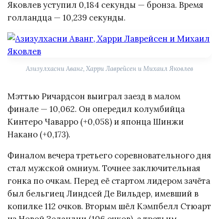
Яковлев уступил 0,184 секунды — бронза. Время
голландца — 10,239 секунды.
Азизулхасни Аванг, Харри Лаврейсен и Михаил Яковлев
Мэттью Ричардсон выиграл заезд в малом
финале — 10,062. Он опередил колумбийца
Кинтеро Чаварро (+0,058) и японца Шинжи
Накано (+0,173).
Финалом вечера третьего соревновательного дня
стал мужской омниум. Точнее заключительная
гонка по очкам. Перед её стартом лидером зачёта
был бельгиец Линдсей Де Вильдер, имевший в
копилке 112 очков. Вторым шёл Кэмпбелл Стюарт
из Новой Зеландии (106 очков), а третьим —