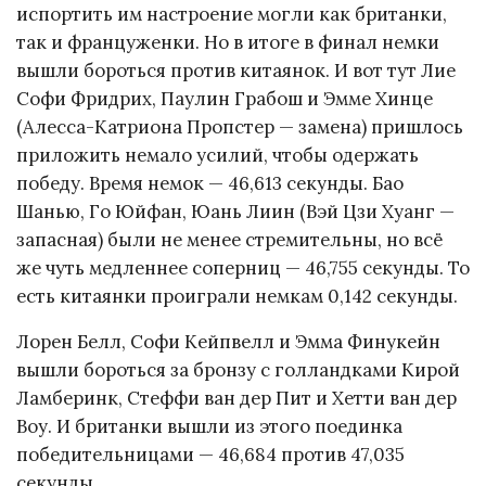
испортить им настроение могли как британки,
так и француженки. Но в итоге в финал немки
вышли бороться против китаянок. И вот тут Лие
Софи Фридрих, Паулин Грабош и Эмме Хинце
(Алесса-Катриона Пропстер — замена) пришлось
приложить немало усилий, чтобы одержать
победу. Время немок — 46,613 секунды. Бао
Шанью, Го Юйфан, Юань Лиин (Вэй Цзи Хуанг —
запасная) были не менее стремительны, но всё
же чуть медленнее соперниц — 46,755 секунды. То
есть китаянки проиграли немкам 0,142 секунды.
Лорен Белл, Софи Кейпвелл и Эмма Финукейн
вышли бороться за бронзу с голландками Кирой
Ламберинк, Стеффи ван дер Пит и Хетти ван дер
Воу. И британки вышли из этого поединка
победительницами — 46,684 против 47,035
секунды.