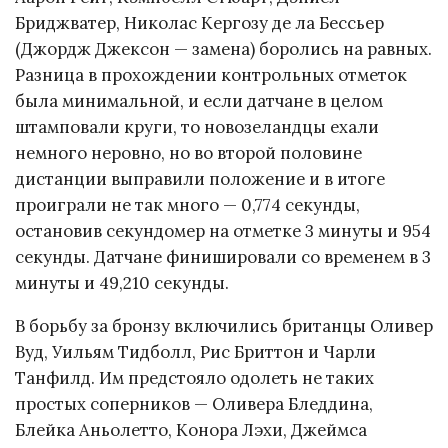
Бриджватер, Николас Кергозу де ла Бессьер
(Джордж Джексон — замена) боролись на равных.
Разница в прохождении контрольных отметок
была минимальной, и если датчане в целом
штамповали круги, то новозеландцы ехали
немного неровно, но во второй половине
дистанции выправили положение и в итоге
проиграли не так много — 0,774 секунды,
остановив секундомер на отметке 3 минуты и 954
секунды. Датчане финишировали со временем в 3
минуты и 49,210 секунды.
В борьбу за бронзу включились британцы Оливер
Вуд, Уильям Тидболл, Рис Бриттон и Чарли
Танфилд. Им предстояло одолеть не таких
простых соперников — Оливера Бледдина,
Блейка Аньолетто, Конора Лэхи, Джеймса