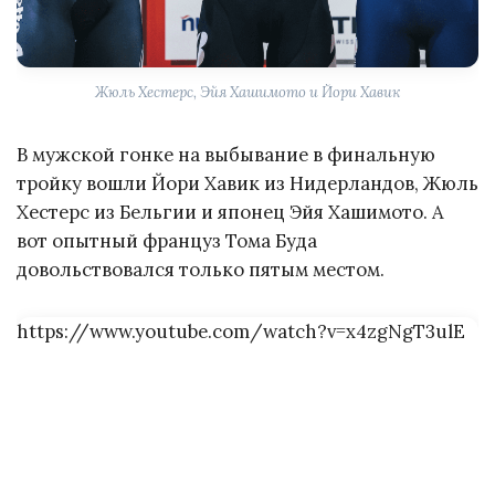
Жюль Хестерс, Эйя Хашимото и Йори Хавик
В мужской гонке на выбывание в финальную
тройку вошли Йори Хавик из Нидерландов, Жюль
Хестерс из Бельгии и японец Эйя Хашимото. А
вот опытный француз Тома Буда
довольствовался только пятым местом.
https://www.youtube.com/watch?v=x4zgNgT3ulE