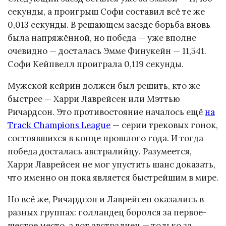
секунды, а проигрыш Софи составил всё те же
0,013 секунды. В решающем заезде борьба вновь
была напряжённой, но победа — уже вполне
очевидно — досталась Эмме Финукейн — 11,541.
Софи Кейпвелл проиграла 0,119 секунды.
Мужской кейрин должен был решить, кто же
быстрее — Харри Лаврейсен или Мэттью
Ричардсон. Это противостояние началось ещё
на
Track Champions League
— серии трековых гонок,
состоявшихся в конце прошлого года. И тогда
победа досталась австралийцу. Разумеется,
Харри Лаврейсен не мог упустить шанс доказать,
что именно он пока является быстрейшим в мире.
Но всё же, Ричардсон и Лаврейсен оказались в
разных группах: голландец боролся за первое-
шестое место, а вот австралиец — только за