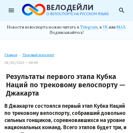
menu
search
Новости велоспорта можно читать в
Telegram
, в
VK
или
MAX
.
Подписывайтесь!
Главная
→
Трековый велоспорт
28/02/2023 — 00:06
Результаты первого этапа Кубка
Наций по трековому велоспорту —
Джакарта
В Джакарте состоялся первый этап Кубка Наций
по трековому велоспорту, собравший довольно
сильных гонщиков, соревновавшихся на уровне
национальных команд. Всего этапов будет три, и