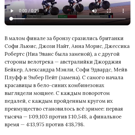
В малом финале за бронзу сразились британки
Софи Льюис, Джози Найт, Анна Морис, Джессика
Робертс (Ниа Эванс была заменой), а с другой
стороны велотрека — австралийки Джорджия
Бейкер, Александра Мэнли, Софи Эдвардс, Мейв
Плуфф и Эмбер Пейт (замена). С самого начала
красавицы в бело-синих комбинезонах
выглядели мощнее. С каждым поворотом
педалей, с каждым пройденным кругом их
преимущество становилось всё зримее: первая
тысяча — 1:09,103 против 1:10,548, а финальное
время — 4:13,975 против 4:18,798.