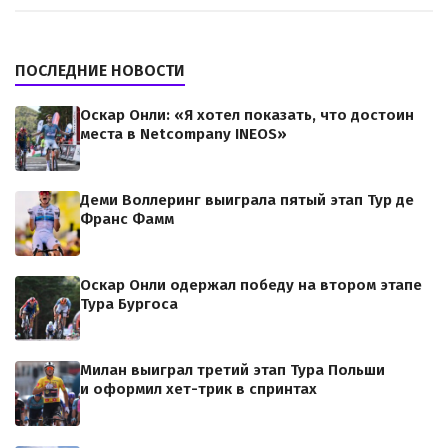
ПОСЛЕДНИЕ НОВОСТИ
Оскар Онли: «Я хотел показать, что достоин
места в Netcompany INEOS»
Деми Воллеринг выиграла пятый этап Тур де
Франс Фамм
Оскар Онли одержал победу на втором этапе
Тура Бургоса
Милан выиграл третий этап Тура Польши
и оформил хет-трик в спринтах