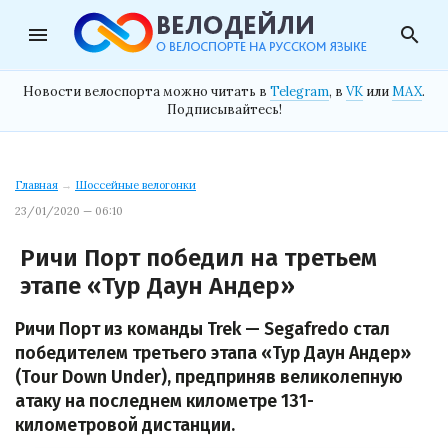
menu
search
Новости велоспорта можно читать в
Telegram
, в
VK
или
MAX
.
Подписывайтесь!
Главная
→
Шоссейные велогонки
23/01/2020 — 06:10
Ричи Порт победил на третьем
этапе «Тур Даун Андер»
Ричи Порт из команды Trek — Segafredo стал
победителем третьего этапа «Тур Даун Андер»
(Tour Down Under), предприняв великолепную
атаку на последнем километре 131-
километровой дистанции.