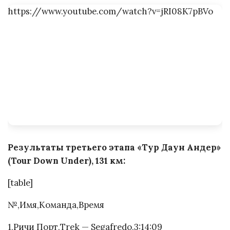
https://www.youtube.com/watch?v=jRI08K7pBVo
Результаты третьего этапа «Тур Даун Андер»
(Tour Down Under), 131 км:
[table]
№,Имя,Команда,Время
1,Ричи Порт,Trek — Segafredo,3:14:09