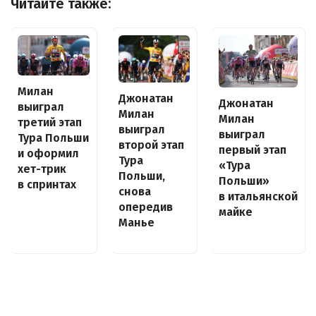
Читайте также:
Милан
Джонатан
Джонатан
выиграл
Милан
Милан
третий этап
выиграл
выиграл
Тура Польши
второй этап
первый этап
и оформил
Тура
«Тура
хет-трик
Польши,
Польши»
в спринтах
снова
в итальянской
опередив
майке
Манье