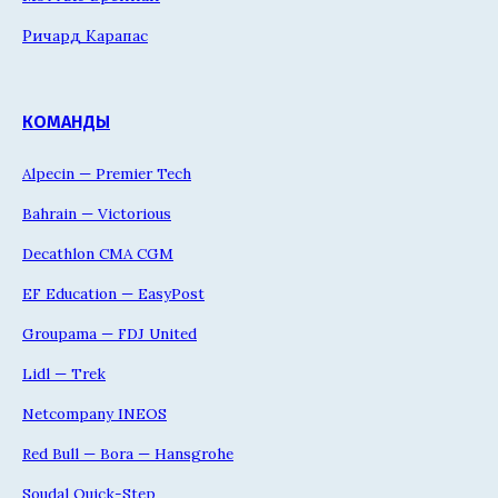
Ричард Карапас
КОМАНДЫ
Alpecin — Premier Tech
Bahrain — Victorious
Decathlon CMA CGM
EF Education — EasyPost
Groupama — FDJ United
Lidl — Trek
Netcompany INEOS
Red Bull — Bora — Hansgrohe
Soudal Quick-Step