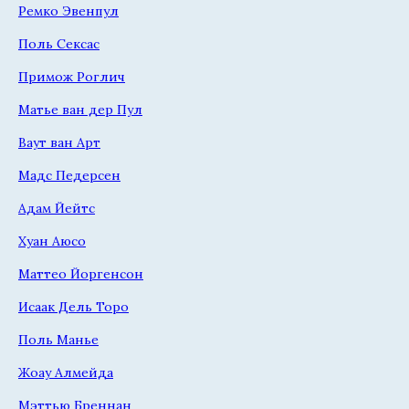
Ремко Эвенпул
Поль Сексас
Примож Роглич
Матье ван дер Пул
Ваут ван Арт
Мадс Педерсен
Адам Йейтс
Хуан Аюсо
Маттео Йоргенсон
Исаак Дель Торо
Поль Манье
Жоау Алмейда
Мэттью Бреннан