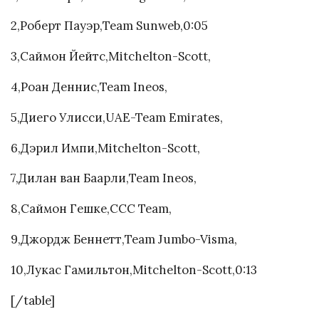
2,Роберт Пауэр,Team Sunweb,0:05
3,Саймон Йейтс,Mitchelton-Scott,
4,Роан Деннис,Team Ineos,
5,Диего Улисси,UAE-Team Emirates,
6,Дэрил Импи,Mitchelton-Scott,
7,Дилан ван Баарли,Team Ineos,
8,Саймон Гешке,CCC Team,
9,Джордж Беннетт,Team Jumbo-Visma,
10,Лукас Гамильтон,Mitchelton-Scott,0:13
[/table]