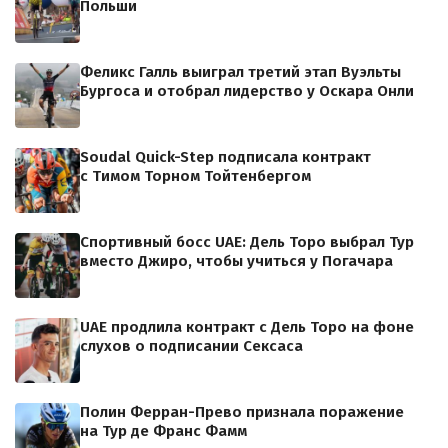
Польши
Феликс Галль выиграл третий этап Вуэльты
Бургоса и отобрал лидерство у Оскара Онли
Soudal Quick-Step подписала контракт
с Тимом Торном Тойтенбергом
Спортивный босс UAE: Дель Торо выбрал Тур
вместо Джиро, чтобы учиться у Погачара
UAE продлила контракт с Дель Торо на фоне
слухов о подписании Сексаса
Полин Ферран-Прево признала поражение
на Тур де Франс Фамм