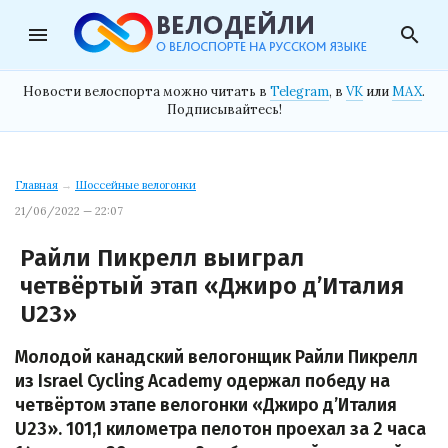
menu
search
Новости велоспорта можно читать в
Telegram
, в
VK
или
MAX
.
Подписывайтесь!
Главная
→
Шоссейные велогонки
21/06/2022 — 22:07
Райли Пикрелл выиграл
четвёртый этап «Джиро д’Италия
U23»
Молодой канадский велогонщик Райли Пикрелл
из Israel Cycling Academy одержал победу на
четвёртом этапе велогонки «Джиро д’Италия
U23». 101,1 километра пелотон проехал за 2 часа