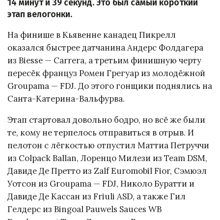
14 минут и 39 секунд. Это был самый короткий
этап велогонки.
На финише в Кьявенне канадец Пикрелл
оказался быстрее датчанина Андерс Фолдагера
из Biesse — Carrera, а третьим финишную черту
пересёк француз Ромен Грегуар из молодёжной
Groupama — FDJ. До этого гонщики поднялись на
Санта-Катерина-Вальфурва.
Этап стартовал довольно бодро, но всё же были
те, кому не терпелось отправиться в отрыв. И
пелотон с лёгкостью отпустил Маттиа Петруччи
из Colpack Ballan, Лоренцо Милези из Team DSM,
Давиде Де Претто из Zalf Euromobil Fior, Сэмюэл
Уотсон из Groupama — FDJ, Николо Буратти и
Давиде Де Кассан из Friuli ASD, а также Гил
Гелдерс из Bingoal Pauwels Sauces WB