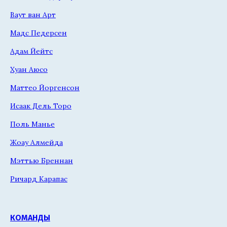
Ваут ван Арт
Мадс Педерсен
Адам Йейтс
Хуан Аюсо
Маттео Йоргенсон
Исаак Дель Торо
Поль Манье
Жоау Алмейда
Мэттью Бреннан
Ричард Карапас
КОМАНДЫ