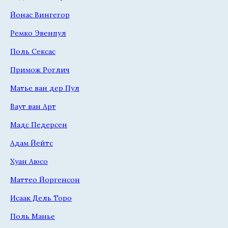
Йонас Вингегор
Ремко Эвенпул
Поль Сексас
Примож Роглич
Матье ван дер Пул
Ваут ван Арт
Мадс Педерсен
Адам Йейтс
Хуан Аюсо
Маттео Йоргенсон
Исаак Дель Торо
Поль Манье