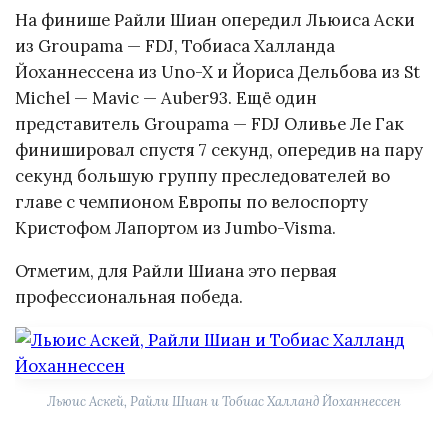
На финише Райли Шиан опередил Льюиса Аски
из Groupama — FDJ, Тобиаса Халланда
Йоханнессена из Uno-X и Йориса Дельбова из St
Michel — Mavic — Auber93. Ещё один
представитель Groupama — FDJ Оливье Ле Гак
финишировал спустя 7 секунд, опередив на пару
секунд большую группу преследователей во
главе с чемпионом Европы по велоспорту
Кристофом Лапортом из Jumbo-Visma.
Отметим, для Райли Шиана это первая
профессиональная победа.
Льюис Аскей, Райли Шиан и Тобиас Халланд Йоханнессен