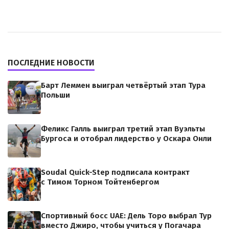
ПОСЛЕДНИЕ НОВОСТИ
Барт Леммен выиграл четвёртый этап Тура
Польши
Феликс Галль выиграл третий этап Вуэльты
Бургоса и отобрал лидерство у Оскара Онли
Soudal Quick-Step подписала контракт
с Тимом Торном Тойтенбергом
Спортивный босс UAE: Дель Торо выбрал Тур
вместо Джиро, чтобы учиться у Погачара