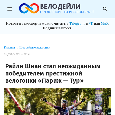
menu
search
Новости велоспорта можно читать в
Telegram
, в
VK
или
MAX
.
Подписывайтесь!
Главная
→
Шоссейные велогонки
09/10/2023 — 12:59
Райли Шиан стал неожиданным
победителем престижной
велогонки «Париж — Тур»