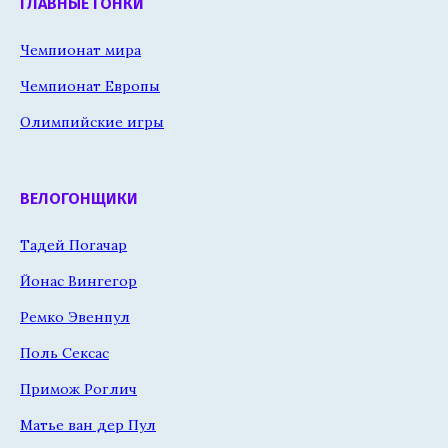
ГЛАВНЫЕ ГОНКИ
Чемпионат мира
Чемпионат Европы
Олимпийские игры
ВЕЛОГОНЩИКИ
Тадей Погачар
Йонас Вингегор
Ремко Эвенпул
Поль Сексас
Примож Роглич
Матье ван дер Пул