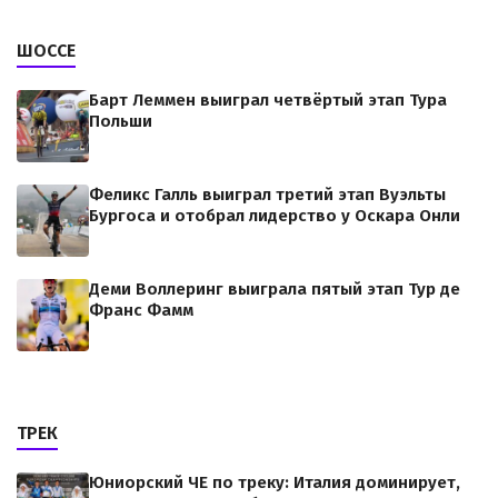
ШОССЕ
Барт Леммен выиграл четвёртый этап Тура
Польши
Феликс Галль выиграл третий этап Вуэльты
Бургоса и отобрал лидерство у Оскара Онли
Деми Воллеринг выиграла пятый этап Тур де
Франс Фамм
ТРЕК
Юниорский ЧЕ по треку: Италия доминирует,