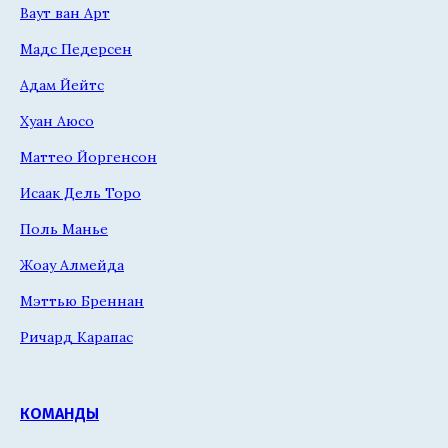
Ваут ван Арт
Мадс Педерсен
Адам Йейтс
Хуан Аюсо
Маттео Йоргенсон
Исаак Дель Торо
Поль Манье
Жоау Алмейда
Мэттью Бреннан
Ричард Карапас
КОМАНДЫ