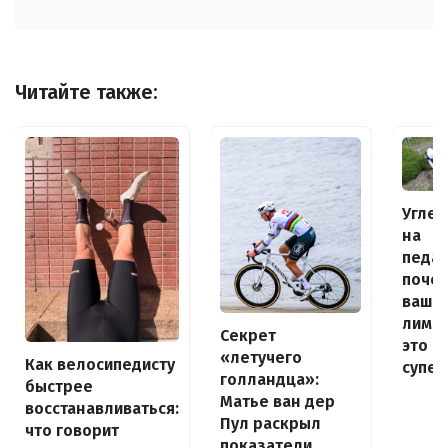
Читайте также:
Угле
на
педал
поче
ваш
лими
Секрет
это в
«летучего
Как велосипедисту
супер
голландца»:
быстрее
Матье ван дер
восстанавливаться:
Пул раскрыл
что говорит
показатели