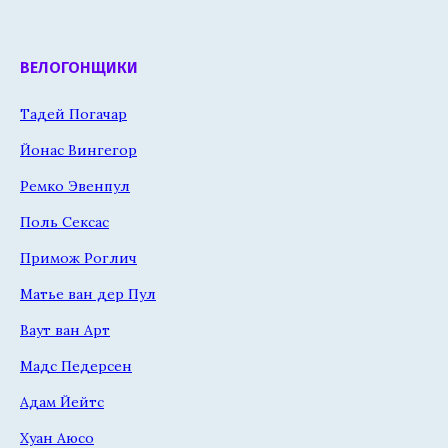
ВЕЛОГОНЩИКИ
Тадей Погачар
Йонас Вингегор
Ремко Эвенпул
Поль Сексас
Примож Роглич
Матье ван дер Пул
Ваут ван Арт
Мадс Педерсен
Адам Йейтс
Хуан Аюсо