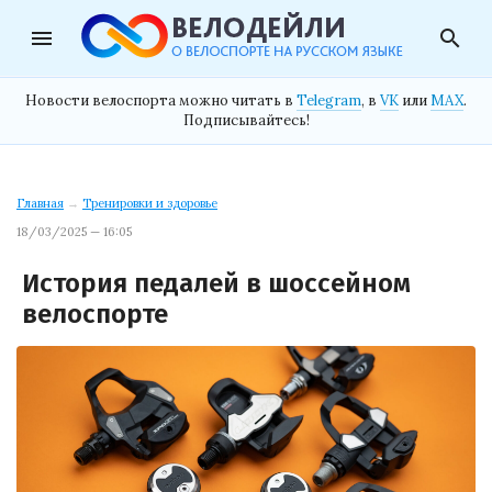
menu
search
Новости велоспорта можно читать в
Telegram
, в
VK
или
MAX
.
Подписывайтесь!
Главная
→
Тренировки и здоровье
18/03/2025 — 16:05
История педалей в шоссейном
велоспорте