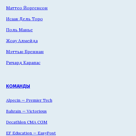
Маттео Йоргенсон
Исаак Дель Торо
Поль Манье
Жоау Алмейда
Мэттью Бреннан
Ричард Карапас
КОМАНДЫ
Alpecin — Premier Tech
Bahrain — Victorious
Decathlon CMA CGM
EF Education — EasyPost