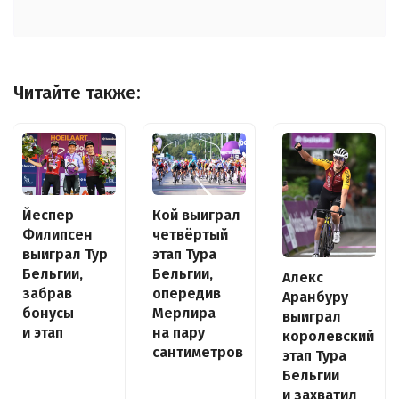
Читайте также:
Йеспер
Кой выиграл
Филипсен
четвёртый
выиграл Тур
этап Тура
Бельгии,
Бельгии,
Алекс
забрав
опередив
Аранбуру
бонусы
Мерлира
выиграл
и этап
на пару
королевский
сантиметров
этап Тура
Бельгии
и захватил