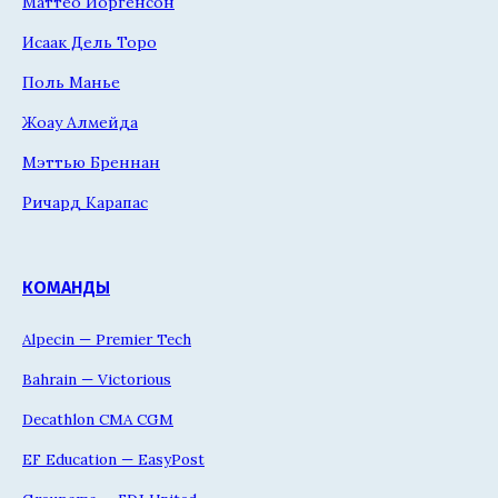
Маттео Йоргенсон
Исаак Дель Торо
Поль Манье
Жоау Алмейда
Мэттью Бреннан
Ричард Карапас
КОМАНДЫ
Alpecin — Premier Tech
Bahrain — Victorious
Decathlon CMA CGM
EF Education — EasyPost