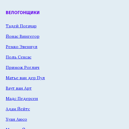
ВЕЛОГОНЩИКИ
Тадей Погачар
Йонас Вингегор
Ремко Эвенпул
Поль Сексас
Примож Роглич
Матье ван дер Пул
Ваут ван Арт
Мадс Педерсен
Адам Йейтс
Хуан Аюсо