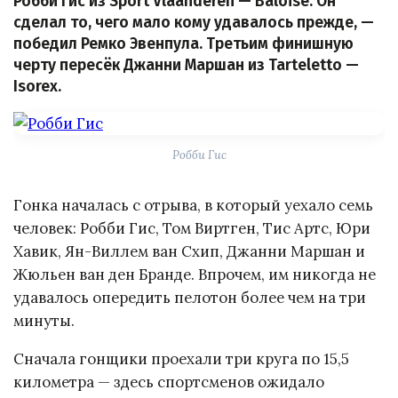
Робби Гис из Sport Vlaanderen — Baloise. Он
сделал то, чего мало кому удавалось прежде, —
победил Ремко Эвенпула. Третьим финишную
черту пересёк Джанни Маршан из Tarteletto —
Isorex.
Робби Гис
Гонка началась с отрыва, в который уехало семь
человек: Робби Гис, Том Виртген, Тис Артс, Юри
Хавик, Ян-Виллем ван Схип, Джанни Маршан и
Жюльен ван ден Бранде. Впрочем, им никогда не
удавалось опередить пелотон более чем на три
минуты.
Сначала гонщики проехали три круга по 15,5
километра — здесь спортсменов ожидало