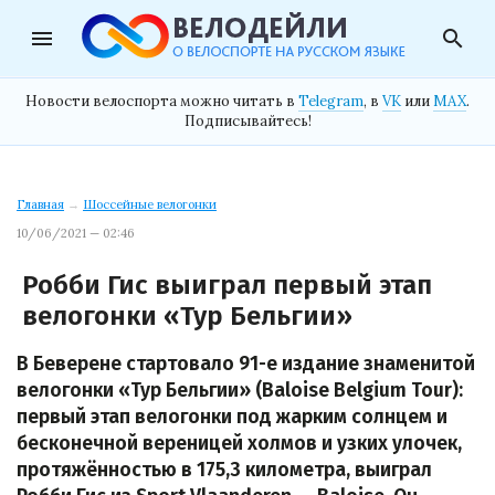
menu
search
Новости велоспорта можно читать в
Telegram
, в
VK
или
MAX
.
Подписывайтесь!
Главная
→
Шоссейные велогонки
10/06/2021 — 02:46
Робби Гис выиграл первый этап
велогонки «Тур Бельгии»
В Беверене стартовало 91-е издание знаменитой
велогонки «Тур Бельгии» (Baloise Belgium Tour):
первый этап велогонки под жарким солнцем и
бесконечной вереницей холмов и узких улочек,
протяжённостью в 175,3 километра, выиграл