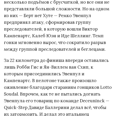
несколько подъёмов с брусчаткой, но все они не
представляли большой сложности. Но на одном
из них — Берт нет Хуте — Ремко Эвенпул
предпринял атаку, сформировав группу
преследователей, в которую вошли Виктор
Кампенартс, Калеб Юэн и Иде Шеллинг. Темп
гонки мгновенно вырос, что сократило разрыв
между группой преследователей и беглецами.
За 22 километра до финиша впереди оставались
лишь Робби Гис и Ян-Виллем ван Схип, к
которым присоединились Эвенпул и
Кампенартс. В пелотоне также произошло
оживление благодаря стараниям гонщиков Lotto
Soudal. Впрочем, как те не пытались догнать
Эвенпула его товарищ по команде Deceuninck —
Quick-Step Давиде Баллерини делал всё, чтобы
их затормозить. И делал это итальянец