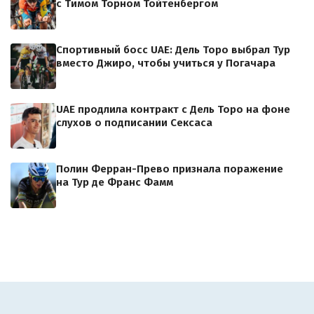
с Тимом Торном Тойтенбергом
Спортивный босс UAE: Дель Торо выбрал Тур
вместо Джиро, чтобы учиться у Погачара
UAE продлила контракт с Дель Торо на фоне
слухов о подписании Сексаса
Полин Ферран-Прево признала поражение
на Тур де Франс Фамм