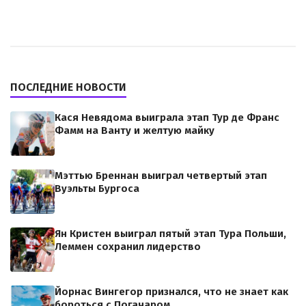
ПОСЛЕДНИЕ НОВОСТИ
Кася Невядома выиграла этап Тур де Франс
Фамм на Ванту и желтую майку
Мэттью Бреннан выиграл четвертый этап
Вуэльты Бургоса
Ян Кристен выиграл пятый этап Тура Польши,
Леммен сохранил лидерство
Йорнас Вингегор признался, что не знает как
бороться с Погачаром