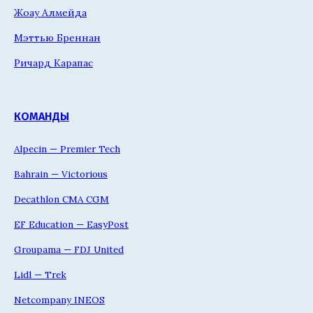
Жоау Алмейда
Мэттью Бреннан
Ричард Карапас
КОМАНДЫ
Alpecin — Premier Tech
Bahrain — Victorious
Decathlon CMA CGM
EF Education — EasyPost
Groupama — FDJ United
Lidl — Trek
Netcompany INEOS