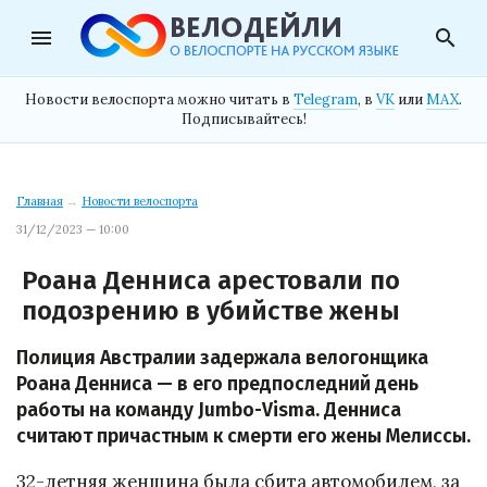
menu
search
Новости велоспорта можно читать в
Telegram
, в
VK
или
MAX
.
Подписывайтесь!
Главная
→
Новости велоспорта
31/12/2023 — 10:00
Роана Денниса арестовали по
подозрению в убийстве жены
Полиция Австралии задержала велогонщика
Роана Денниса — в его предпоследний день
работы на команду Jumbo-Visma. Денниса
считают причастным к смерти его жены Мелиссы.
32-летняя женщина была сбита автомобилем, за