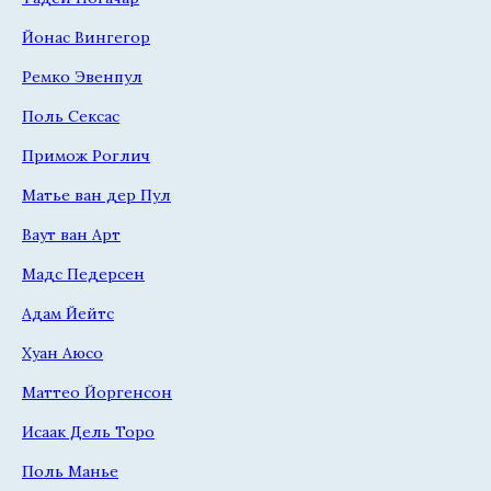
Йонас Вингегор
Ремко Эвенпул
Поль Сексас
Примож Роглич
Матье ван дер Пул
Ваут ван Арт
Мадс Педерсен
Адам Йейтс
Хуан Аюсо
Маттео Йоргенсон
Исаак Дель Торо
Поль Манье