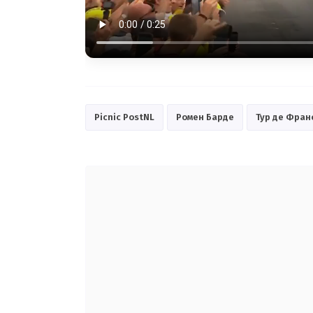
Picnic PostNL
Ромен Барде
Тур де Фран