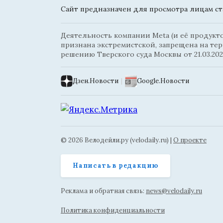
Сайт предназначен для просмотра лицам ста
Деятельность компании Meta (и её продуктов
признана экстремистской, запрещена на те
решению Тверского суда Москвы от 21.03.202
Дзен.Новости
|
Google.Новости
© 2026 Велодейли.ру (velodaily.ru) |
О проекте
Написать в редакцию
Реклама и обратная связь:
news@velodaily.ru
Политика конфиденциальности