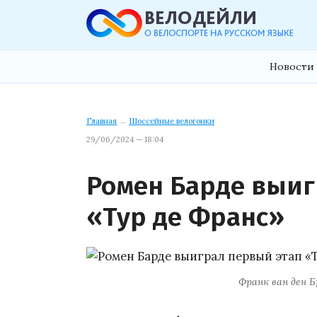
Новости 
Главная
→
Шоссейные велогонки
29/06/2024 — 18:04
Ромен Барде выиг
«Тур де Франс»
Франк ван ден Б