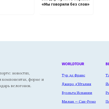
«Мы говорили без слов»
WORLDTOUR
В
орте: новостях,
Тур де Франс
Т
и компонентах, форме и
Джиро д'Италия
Й
ндарь велогонок.
Вуэльта Испании
Р
Милан — Сан-Ремо
П