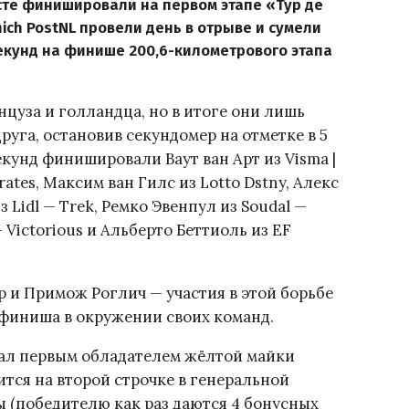
сте финишировали на первом этапе «Тур де
ch PostNL провели день в отрыве и сумели
екунд на финише 200,6-километрового этапа
цуза и голландца, но в итоге они лишь
руга, остановив секундомер на отметке в 5
секунд финишировали Ваут ван Арт из Visma |
rates, Максим ван Гилс из Lotto Dstny, Алекс
з Lidl — Trek, Ремко Эвенпул из Soudal —
— Victorious и Альберто Беттиоль из EF
р и Примож Роглич — участия в этой борьбе
 финиша в окружении своих команд.
тал первым обладателем жёлтой майки
ится на второй строчке в генеральной
 (победителю как раз даются 4 бонусных