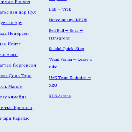
римож Роглич
Lidl — Trek
атье ван дер Пул
Netcompany INEOS
аут ван Арт
Red Bull — Bora —
адс Педерсен
Hansgrohe
дам Йейтс
Soudal Quick-Step
уан Аюсо
Team Visma — Lease a
аттео Йоргенсон
Bike
саак Дель Торо
UAE Team Emirates —
XRG
оль Манье
XDS Astana
оау Алмейда
эттью Бреннан
ичард Карапас