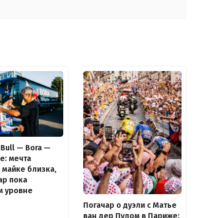
Bull — Bora —
e: мечта
 майке близка,
ар пока
м уровне
Погачар о дуэли с Матье
ван дер Пулом в Париже: