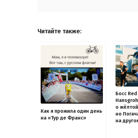
Читайте также:
Босс Red 
Hansgroh
о жёлтой
Как я прожила один день
но Погач
на «Тур де Франс»
на друго