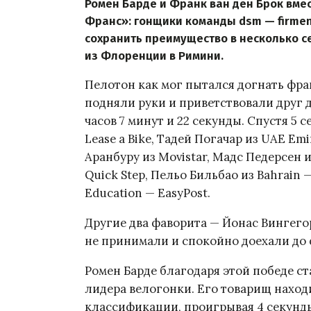
Ромен Барде и Франк ван ден Брок вме
Франс»: гонщики команды dsm — firmeni
сохранить преимущество в несколько с
из Флоренции в Римини.
Пелотон как мог пытался догнать фран
подняли руки и приветствовали друг д
часов 7 минут и 22 секунды. Спустя 5 
Lease a Bike, Тадей Погачар из UAE Emi
Аранбуру из Movistar, Мадс Педерсен и
Quick Step, Пельо Бильбао из Bahrain 
Education — EasyPost.
Другие два фаворита — Йонас Вингего
не принимали и спокойно доехали до
Ромен Барде благодаря этой победе с
лидера велогонки. Его товарищ наход
классификации, проигрывая 4 секунды