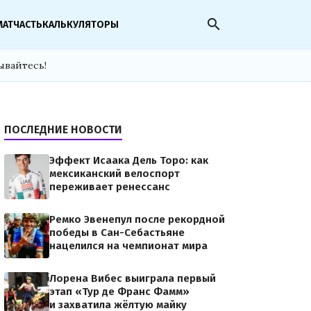
search
МАТЧАСТЬ
КАЛЬКУЛЯТОРЫ
ывайтесь!
ПОСЛЕДНИЕ НОВОСТИ
Эффект Исаака Дель Торо: как
мексиканский велоспорт
переживает ренессанс
Ремко Эвенепул после рекордной
победы в Сан-Себастьяне
нацелился на чемпионат мира
Лорена Вибес выиграла первый
этап «Тур де Франс Фамм»
и захватила жёлтую майку