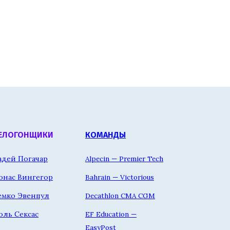
ЕЛОГОНЩИКИ
КОМАНДЫ
адей Погачар
Alpecin — Premier Tech
онас Вингегор
Bahrain — Victorious
емко Эвенпул
Decathlon CMA CGM
оль Сексас
EF Education —
EasyPost