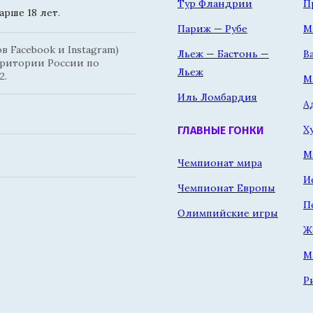
Тур Фландрии
П
рше 18 лет.
Париж — Рубе
М
 Facebook и Instagram)
Льеж — Бастонь —
В
рритории России по
Льеж
2.
М
Иль Ломбардия
А
Х
ГЛАВНЫЕ ГОНКИ
М
Чемпионат мира
И
Чемпионат Европы
П
Олимпийские игры
Ж
М
Р