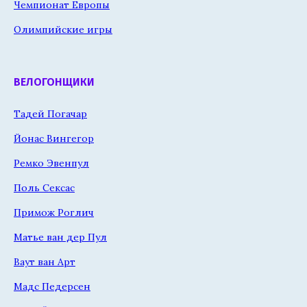
Чемпионат Европы
Олимпийские игры
ВЕЛОГОНЩИКИ
Тадей Погачар
Йонас Вингегор
Ремко Эвенпул
Поль Сексас
Примож Роглич
Матье ван дер Пул
Ваут ван Арт
Мадс Педерсен