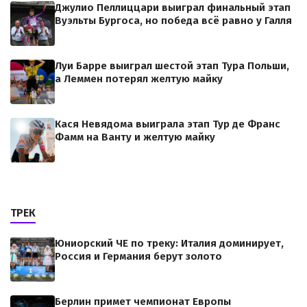
Джулио Пеллиццари выиграл финальный этап
Вуэльты Бургоса, но победа всё равно у Галля
Луи Барре выиграл шестой этап Тура Польши,
а Леммен потерял желтую майку
Кася Невядома выиграла этап Тур де Франс
Фамм на Ванту и желтую майку
ТРЕК
Юниорский ЧЕ по треку: Италия доминирует,
Россия и Германия берут золото
Берлин примет чемпионат Европы