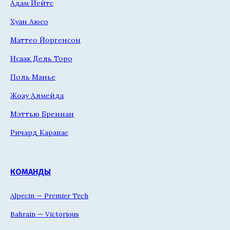
Адам Йейтс
Хуан Аюсо
Маттео Йоргенсон
Исаак Дель Торо
Поль Манье
Жоау Алмейда
Мэттью Бреннан
Ричард Карапас
КОМАНДЫ
Alpecin — Premier Tech
Bahrain — Victorious