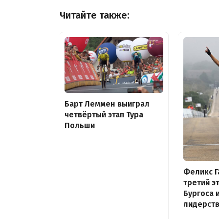
Читайте также:
Барт Леммен выиграл
четвёртый этап Тура
Польши
Феликс Г
третий э
Бургоса 
лидерств