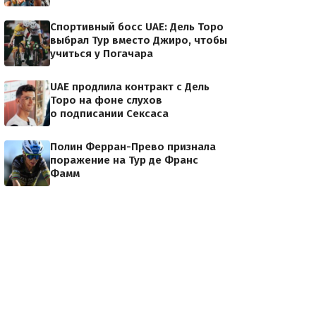
Спортивный босс UAE: Дель Торо
выбрал Тур вместо Джиро, чтобы
учиться у Погачара
UAE продлила контракт с Дель
Торо на фоне слухов
о подписании Сексаса
Полин Ферран-Прево признала
поражение на Тур де Франс
Фамм