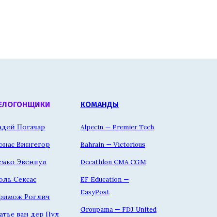
ЕЛОГОНЩИКИ
КОМАНДЫ
адей Погачар
Alpecin — Premier Tech
онас Вингегор
Bahrain — Victorious
емко Эвенпул
Decathlon CMA CGM
оль Сексас
EF Education —
EasyPost
римож Роглич
Groupama — FDJ United
атье ван дер Пул