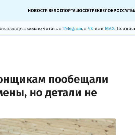
НОВОСТИ ВЕЛОСПОРТА
ШОССЕ
ТРЕК
ВЕЛОКРОСС
МТБ
велоспорта можно читать в
Telegram
, в
VK
или
MAX
. Подпис
гонщикам пообещали
ены, но детали не