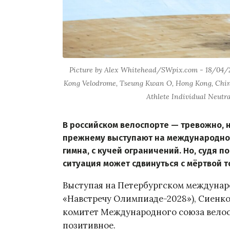
Picture by Alex Whitehead/SWpix.com - 18/04/
Kong Velodrome, Tseung Kwan O, Hong Kong, China
Athlete Individual Neutr
В российском велоспорте — тревожно, 
прежнему выступают на международной 
гимна, с кучей ограничений. Но, судя 
ситуация может сдвинуться с мёртвой т
Выступая на Петербургском междунар
«Навстречу Олимпиаде-2028»), Сиенк
комитет Международного союза велоси
позитивное.