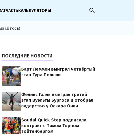
search
МАТЧАСТЬ
КАЛЬКУЛЯТОРЫ
ывайтесь!
ПОСЛЕДНИЕ НОВОСТИ
Барт Леммен выиграл четвёртый
этап Тура Польши
Феликс Галль выиграл третий
этап Вуэльты Бургоса и отобрал
лидерство у Оскара Онли
Soudal Quick-Step подписала
контракт с Тимом Торном
Тойтенбергом