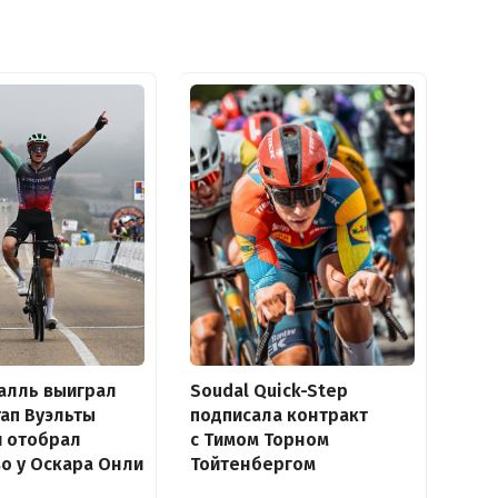
алль выиграл
Soudal Quick-Step
тап Вуэльты
подписала контракт
и отобрал
с Тимом Торном
о у Оскара Онли
Тойтенбергом