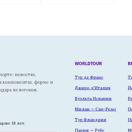
WORLDTOUR
В
орте: новостях,
Тур де Франс
Т
и компонентах, форме и
Джиро д'Италия
Й
ндарь велогонок.
Вуэльта Испании
Р
Милан — Сан-Ремо
П
Тур Фландрии
П
рше 18 лет.
Париж — Рубе
М