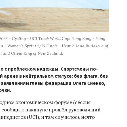
2026 - Cycling - UCI Track World Cup: Hong Kong - Hong
 - Women's Sprint 1/16 Finals - Heat 2: Iana Burlakova of
al and Olivia King of New Zealand.
но с проблеском надежды. Спортсмены по-
арене в нейтральном статусе: без флага, без
по заявлениям главы федерации Олега Сиенко,
очки.
одном экономическом форуме (сессия
о сообщил: накануне прошёл руководящий
педистов (UCI), и там случилось нечто