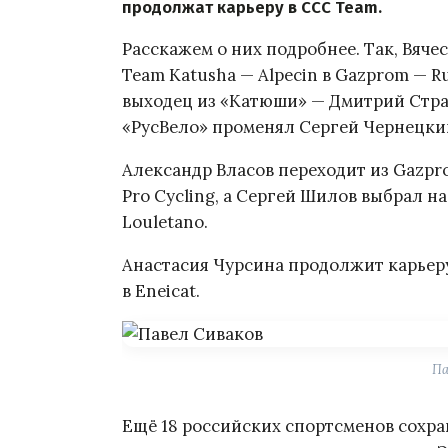
продолжат карьеру в CCC Team.
Расскажем о них подробнее. Так, Вяче
Team Katusha — Alpecin в Gazprom — R
выходец из «Катюши» — Дмитрий Страхо
«РусВело» променял Сергей Чернецки
Александр Власов переходит из Gazpro
Pro Cycling, а Сергей Шилов выбрал н
Louletano.
Анастасия Чурсина продолжит карьеру 
в Eneicat.
Па
Ещё 18 российских спортсменов сохр