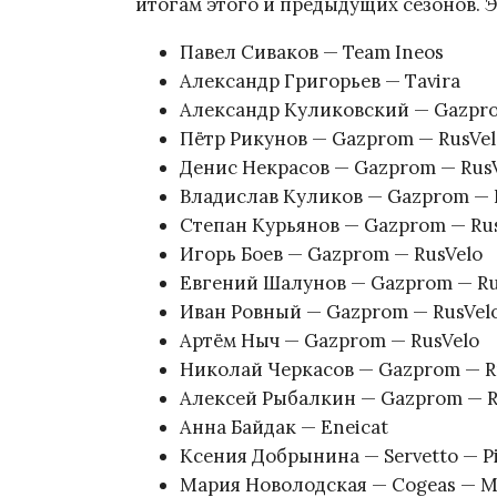
итогам этого и предыдущих сезонов. Э
Павел Сиваков — Team Ineos
Александр Григорьев — Tavira
Александр Куликовский — Gazpro
Пётр Рикунов — Gazprom — RusVel
Денис Некрасов — Gazprom — Rus
Владислав Куликов — Gazprom — 
Степан Курьянов — Gazprom — Ru
Игорь Боев — Gazprom — RusVelo
Евгений Шалунов — Gazprom — Ru
Иван Ровный — Gazprom — RusVel
Артём Ныч — Gazprom — RusVelo
Николай Черкасов — Gazprom — R
Алексей Рыбалкин — Gazprom — R
Анна Байдак — Eneicat
Ксения Добрынина — Servetto — Pi
Мария Новолодская — Cogeas — Me