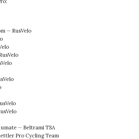
то:
m — RusVelo
o
Velo
RusVelo
sVelo
sVelo
o
usVelo
usVelo
umate — Beltrami TSA
ttler Pro Cycling Team