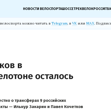
НОВОСТИ ВЕЛОСПОРТА
ШОССЕ
ТРЕК
ВЕЛОКРОСС
МТБ
велоспорта можно читать в
Telegram
, в
VK
или
MAX
. Подпис
ков в
лотоне осталось
естно о трансферах 9 российских
кты — Ильнур Закарин и Павел Кочетков