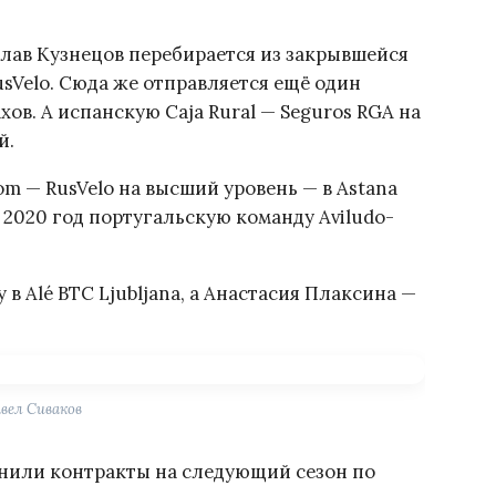
слав Кузнецов перебирается из закрывшейся
usVelo. Сюда же отправляется ещё один
в. А испанскую Caja Rural — Seguros RGA на
й.
m — RusVelo на высший уровень — в Astana
а 2020 год португальскую команду Aviludo-
в Alé BTC Ljubljana, а Анастасия Плаксина —
вел Сиваков
анили контракты на следующий сезон по