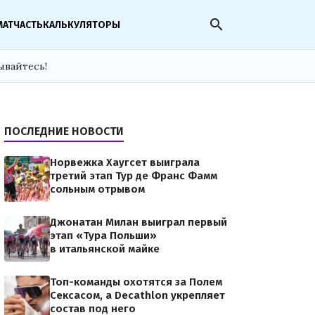
search
МАТЧАСТЬ
КАЛЬКУЛЯТОРЫ
ывайтесь!
ПОСЛЕДНИЕ НОВОСТИ
Норвежка Хаугсет выиграла
третий этап Тур де Франс Фамм
сольным отрывом
Джонатан Милан выиграл первый
этап «Тура Польши»
в итальянской майке
Топ-команды охотятся за Полем
Сексасом, а Decathlon укрепляет
состав под него