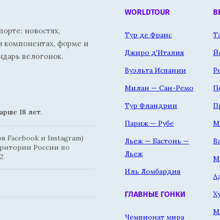
WORLDTOUR
В
орте: новостях,
Тур де Франс
Т
и компонентах, форме и
Джиро д'Италия
Й
ндарь велогонок.
Вуэльта Испании
Р
Милан — Сан-Ремо
П
Тур Фландрии
П
рше 18 лет.
Париж — Рубе
М
 Facebook и Instagram)
Льеж — Бастонь —
В
рритории России по
Льеж
2.
М
Иль Ломбардия
А
Х
ГЛАВНЫЕ ГОНКИ
М
Чемпионат мира