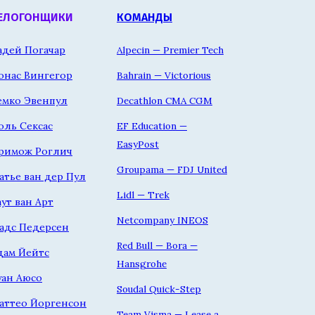
ЕЛОГОНЩИКИ
КОМАНДЫ
адей Погачар
Alpecin — Premier Tech
онас Вингегор
Bahrain — Victorious
емко Эвенпул
Decathlon CMA CGM
оль Сексас
EF Education —
EasyPost
римож Роглич
Groupama — FDJ United
атье ван дер Пул
Lidl — Trek
аут ван Арт
Netcompany INEOS
адс Педерсен
Red Bull — Bora —
дам Йейтс
Hansgrohe
уан Аюсо
Soudal Quick-Step
аттео Йоргенсон
Team Visma — Lease a