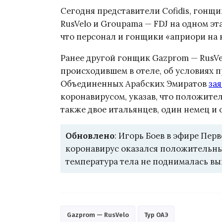
Сегодня представители Cofidis, гонщ
RusVelo и Groupama — FDJ на одном эт
что персонал и гонщики «априори на к
Ранее другой гонщик Gazprom — RusV
происходившем в отеле, об условиях п
Объединенных Арабских Эмиратов
за
коронавирусом, указав, что положител
также двое итальянцев, один немец и
Обновлено
: Игорь Боев в эфире Перв
коронавирус оказался положительным
температура тела не поднималась выш
Gazprom — RusVelo
Тур ОАЭ