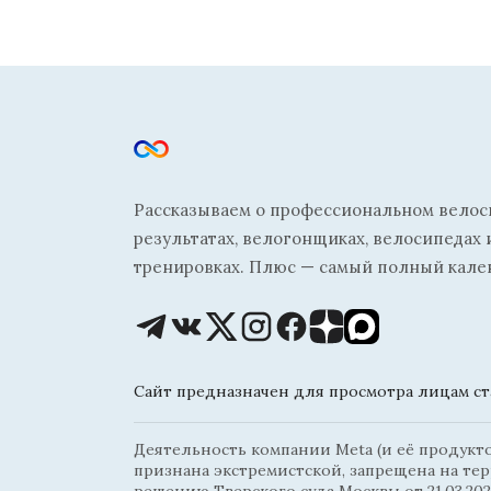
Рассказываем о профессиональном велосп
результатах, велогонщиках, велосипедах 
тренировках. Плюс — самый полный кале
Сайт предназначен для просмотра лицам ста
Деятельность компании Meta (и её продуктов
признана экстремистской, запрещена на те
решению Тверского суда Москвы от 21.03.202