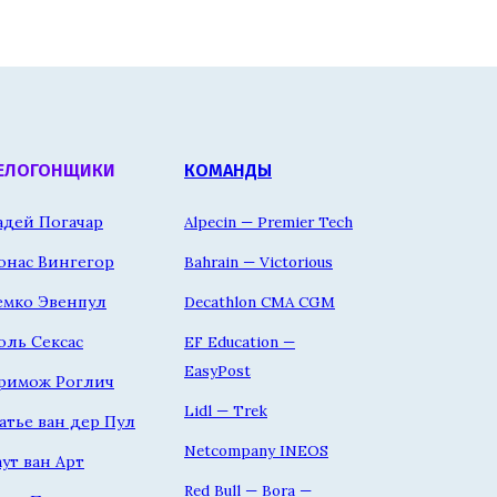
ЕЛОГОНЩИКИ
КОМАНДЫ
адей Погачар
Alpecin — Premier Tech
онас Вингегор
Bahrain — Victorious
емко Эвенпул
Decathlon CMA CGM
оль Сексас
EF Education —
EasyPost
римож Роглич
Lidl — Trek
атье ван дер Пул
Netcompany INEOS
аут ван Арт
Red Bull — Bora —