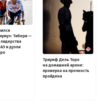
жился
муму»: Тибери —
 лидерства
ОАЭ и дуэли
оро
Триумф Дель Торо
на домашней арене:
проверка на прочность
пройдена