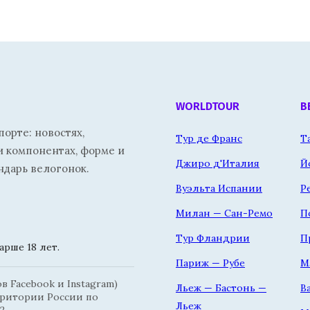
WORLDTOUR
В
орте: новостях,
Тур де Франс
Т
и компонентах, форме и
Джиро д'Италия
Й
ндарь велогонок.
Вуэльта Испании
Р
Милан — Сан-Ремо
П
Тур Фландрии
П
рше 18 лет.
Париж — Рубе
М
 Facebook и Instagram)
Льеж — Бастонь —
В
рритории России по
Льеж
2.