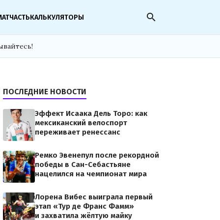
search
МАТЧАСТЬ
КАЛЬКУЛЯТОРЫ
ывайтесь!
ПОСЛЕДНИЕ НОВОСТИ
Эффект Исаака Дель Торо: как
мексиканский велоспорт
переживает ренессанс
Ремко Эвенепул после рекордной
победы в Сан-Себастьяне
нацелился на чемпионат мира
Лорена Вибес выиграла первый
этап «Тур де Франс Фамм»
и захватила жёлтую майку