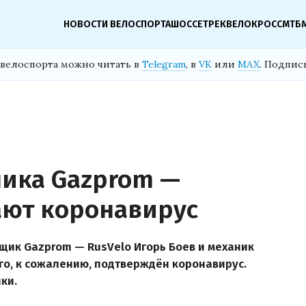
НОВОСТИ ВЕЛОСПОРТА
ШОССЕ
ТРЕК
ВЕЛОКРОСС
МТБ
велоспорта можно читать в
Telegram
, в
VK
или
MAX
. Подпис
ника Gazprom —
ают коронавирус
нщик Gazprom — RusVelo Игорь Боев и механик
го, к сожалению, подтверждён коронавирус.
ки.