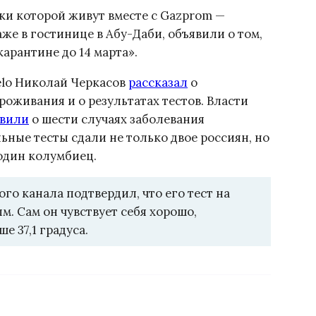
ики которой живут вместе с Gazprom —
аже в гостинице в Абу-Даби, объявили о том,
арантине до 14 марта».
elo Николай Черкасов
рассказал
о
роживания и о результатах тестов. Власти
явили
о шести случаях заболевания
ьные тесты сдали не только двое россиян, но
 один колумбиец.
ого канала подтвердил, что его тест на
. Сам он чувствует себя хорошо,
е 37,1 градуса.