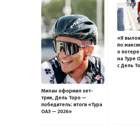
«Я выло
по макси
о потере
на Туре 
с Дель Т
Милан оформил хет-
трик, Дель Торо —
победитель: итоги «Тура
ОАЭ — 2026»