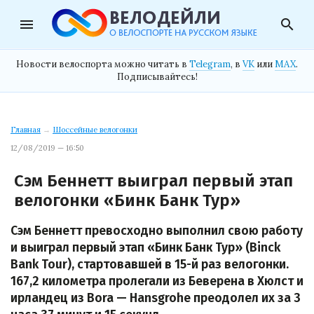
menu
search
Новости велоспорта можно читать в
Telegram
, в
VK
или
MAX
.
Подписывайтесь!
Главная
→
Шоссейные велогонки
12/08/2019 — 16:50
Сэм Беннетт выиграл первый этап
велогонки «Бинк Банк Тур»
Сэм Беннетт превосходно выполнил свою работу
и выиграл первый этап «Бинк Банк Тур» (Binck
Bank Tour), стартовавшей в 15-й раз велогонки.
167,2 километра пролегали из Беверена в Хюлст и
ирландец из Bora — Hansgrohe преодолел их за 3