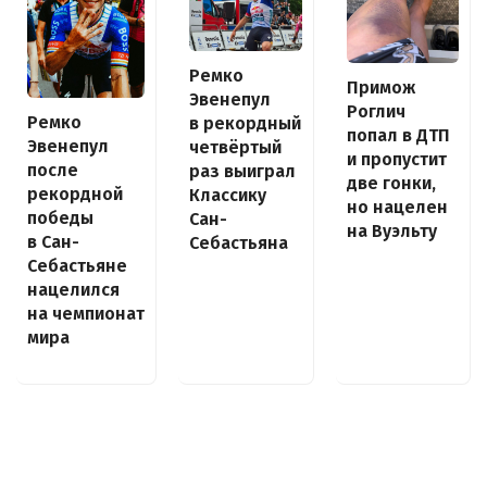
Ремко
Примож
Эвенепул
Роглич
Ремко
в рекордный
попал в ДТП
Эвенепул
четвёртый
и пропустит
после
раз выиграл
две гонки,
рекордной
Классику
но нацелен
победы
Сан-
на Вуэльту
в Сан-
Себастьяна
Себастьяне
нацелился
на чемпионат
мира