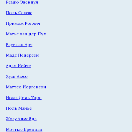
Ремко Эвенпул
Поль Сексас
Примож Роглич
Матье ван дер Пул
Ваут ван Арт
Мадс Педерсен
Адам Йейтс
Хуан Аюсо
Маттео Йоргенсон
Исаак Дель Торо
Поль Манье
Жоау Алмейда
Мэттью Бреннан