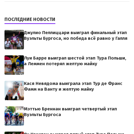
ПОСЛЕДНИЕ НОВОСТИ
Джулио Пеллиццари выиграл финальный этап
Вуэльты Бургоса, но победа всё равно у Галля
Луи Барре выиграл шестой этап Тура Польши,
а Леммен потерял желтую майку
Кася Невядома выиграла этап Тур де Франс
Фамм на Ванту и желтую майку
Мэттью Бреннан выиграл четвертый этап
Вуэльты Бургоса