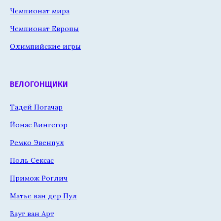
Чемпионат мира
Чемпионат Европы
Олимпийские игры
ВЕЛОГОНЩИКИ
Тадей Погачар
Йонас Вингегор
Ремко Эвенпул
Поль Сексас
Примож Роглич
Матье ван дер Пул
Ваут ван Арт