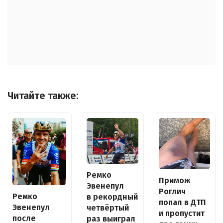
Читайте также:
Ремко
Примож
Эвенепул
Роглич
Ремко
в рекордный
попал в ДТП
Эвенепул
четвёртый
и пропустит
после
раз выиграл