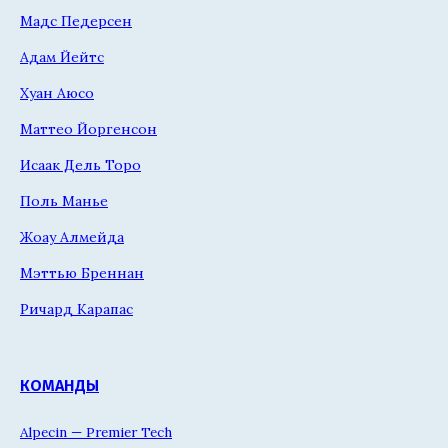
Мадс Педерсен
Адам Йейтс
Хуан Аюсо
Маттео Йоргенсон
Исаак Дель Торо
Поль Манье
Жоау Алмейда
Мэттью Бреннан
Ричард Карапас
КОМАНДЫ
Alpecin — Premier Tech