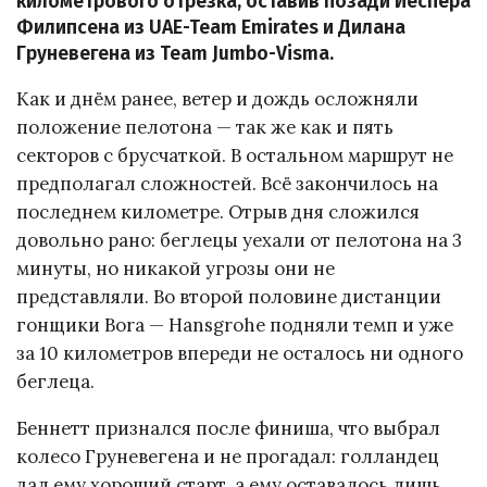
километрового отрезка, оставив позади Йеспера
Филипсена из UAE-Team Emirates и Дилана
Груневегена из Team Jumbo-Visma.
Как и днём ранее, ветер и дождь осложняли
положение пелотона — так же как и пять
секторов с брусчаткой. В остальном маршрут не
предполагал сложностей. Всё закончилось на
последнем километре. Отрыв дня сложился
довольно рано: беглецы уехали от пелотона на 3
минуты, но никакой угрозы они не
представляли. Во второй половине дистанции
гонщики Bora — Hansgrohe подняли темп и уже
за 10 километров впереди не осталось ни одного
беглеца.
Беннетт признался после финиша, что выбрал
колесо Груневегена и не прогадал: голландец
дал ему хороший старт, а ему оставалось лишь