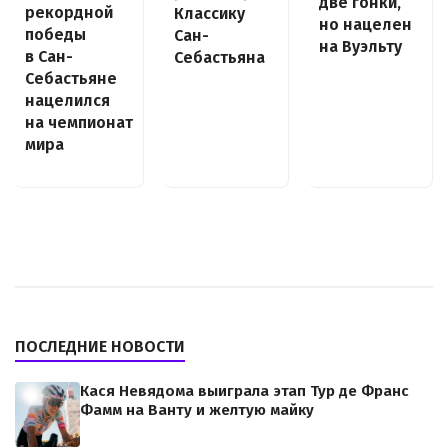
две гонки,
рекордной
Классику
но нацелен
победы
Сан-
на Вуэльту
в Сан-
Себастьяна
Себастьяне
нацелился
на чемпионат
мира
ПОСЛЕДНИЕ НОВОСТИ
Кася Невядома выиграла этап Тур де Франс
Фамм на Ванту и желтую майку