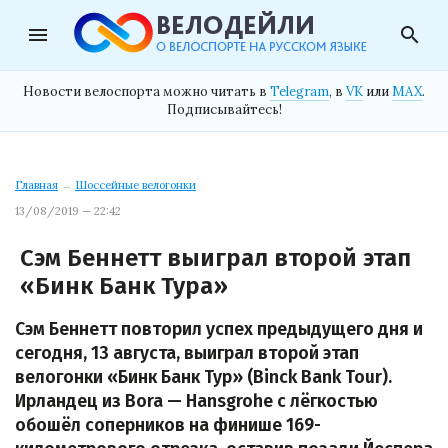
menu
search
Новости велоспорта можно читать в
Telegram
, в
VK
или
MAX
.
Подписывайтесь!
Главная
→
Шоссейные велогонки
13/08/2019 — 22:42
Сэм Беннетт выиграл второй этап
«Бинк Банк Тура»
Сэм Беннетт повторил успех предыдущего дня и
сегодня, 13 августа, выиграл второй этап
велогонки «Бинк Банк Тур» (Binck Bank Tour).
Ирландец из Bora — Hansgrohe с лёгкостью
обошёл соперников на финише 169-