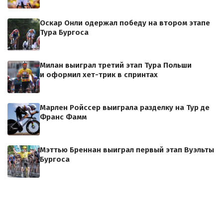
Оскар Онли одержал победу на втором этапе
Тура Бургоса
Милан выиграл третий этап Тура Польши
и оформил хет-трик в спринтах
Марлен Ройссер выиграла разделку на Тур де
Франс Фамм
Мэттью Бреннан выиграл первый этап Вуэльты
Бургоса