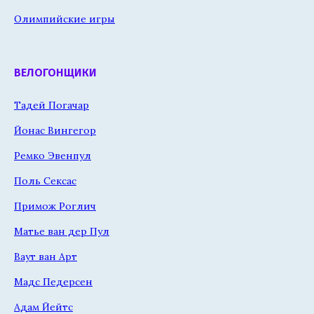
Олимпийские игры
ВЕЛОГОНЩИКИ
Тадей Погачар
Йонас Вингегор
Ремко Эвенпул
Поль Сексас
Примож Роглич
Матье ван дер Пул
Ваут ван Арт
Мадс Педерсен
Адам Йейтс