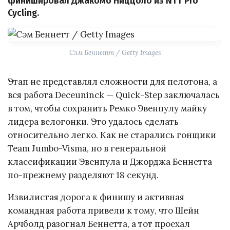
финишировал Джакомо Ниццоло из NTT Pro
Cycling.
Сэм Беннетт / Getty Images
Этап не представлял сложности для пелотона, а
вся работа Deceuninck — Quick-Step заключалась
в том, чтобы сохранить Ремко Эвенпулу майку
лидера велогонки. Это удалось сделать
относительно легко. Как не старались гонщики
Team Jumbo-Visma, но в генеральной
классификации Эвенпула и Джорджа Беннетта
по-прежнему разделяют 18 секунд.
Извилистая дорога к финишу и активная
командная работа привели к тому, что Шейн
Арчболд разогнал Беннетта, а тот проехал