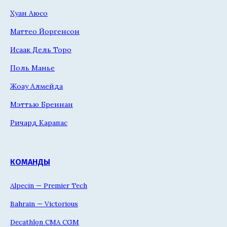
Хуан Аюсо
Маттео Йоргенсон
Исаак Дель Торо
Поль Манье
Жоау Алмейда
Мэттью Бреннан
Ричард Карапас
КОМАНДЫ
Alpecin — Premier Tech
Bahrain — Victorious
Decathlon CMA CGM