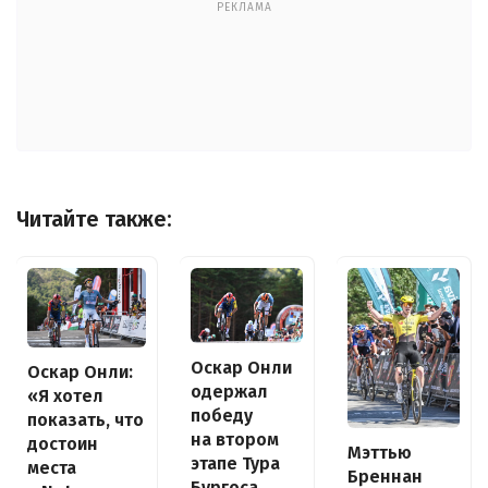
РЕКЛАМА
Читайте также:
Оскар Онли
Оскар Онли:
одержал
«Я хотел
победу
показать, что
на втором
достоин
Мэттью
этапе Тура
места
Бреннан
Бургоса