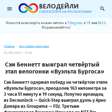
menu
search
Новости велоспорта можно читать в
Telegram
, в
VK
или
MAX
.
Подписывайтесь!
Главная
→
Шоссейные велогонки
03/08/2020 — 07:28
Сэм Беннетт выиграл четвёртый
этап велогонки «Вуэльта Бургоса»
Сэм Беннетт одержал победу на четвёртом этапе
«Вуэльты Бургоса», преодолев 163 километра за
3 часа 51 минуту и 19 секунд. Попутно ирландец
из Deceuninck — Quick-Step выиграл дуэль у Арно
Демара из Groupama — FDJ. Третьим