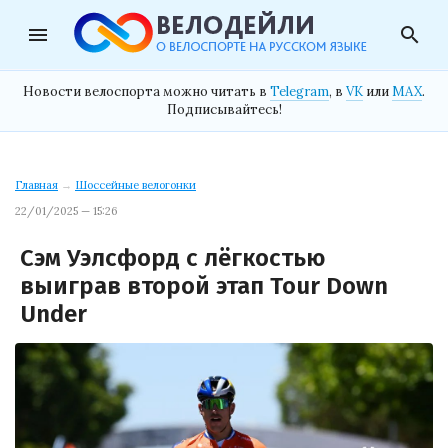
menu
search
Новости велоспорта можно читать в
Telegram
, в
VK
или
MAX
.
Подписывайтесь!
Главная
→
Шоссейные велогонки
22/01/2025 — 15:26
Сэм Уэлсфорд с лёгкостью
выиграв второй этап Tour Down
Under