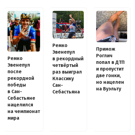
Ремко
Примож
Эвенепул
Роглич
Ремко
в рекордный
попал в ДТП
Эвенепул
четвёртый
и пропустит
после
раз выиграл
две гонки,
рекордной
Классику
но нацелен
победы
Сан-
на Вуэльту
в Сан-
Себастьяна
Себастьяне
нацелился
на чемпионат
мира