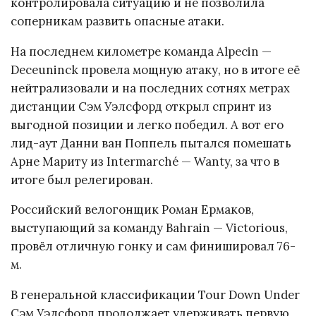
контролировала ситуацию и не позволила
соперникам развить опасные атаки.
На последнем километре команда Alpecin —
Deceuninck провела мощную атаку, но в итоге её
нейтрализовали и на последних сотнях метрах
дистанции Сэм Уэлсфорд открыл спринт из
выгодной позиции и легко победил. А вот его
лид-аут Данни ван Поппель пытался помешать
Арне Мариту из Intermarché — Wanty, за что в
итоге был релегирован.
Российский велогонщик Роман Ермаков,
выступающий за команду Bahrain — Victorious,
провёл отличную гонку и сам финишировал 76-
м.
В генеральной классификации Tour Down Under
Сэм Уэлсфорд продолжает удерживать первую