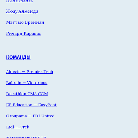
Поль Манье
Жоау Алмейда
Мэттью Бреннан
Ричард Карапас
КОМАНДЫ
Alpecin — Premier Tech
Bahrain — Victorious
Decathlon CMA CGM
EF Education — EasyPost
Groupama — FDJ United
Lidl — Trek
Netcompany INEOS