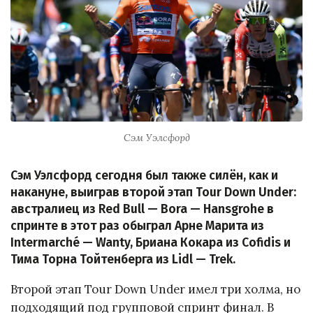
Сэм Уэлсфорд
Сэм Уэлсфорд сегодня был также силён, как и
накануне, выиграв второй этап Tour Down Under:
австралиец из Red Bull — Bora — Hansgrohe в
спринте в этот раз обыграл Арне Марита из
Intermarché — Wanty, Бриана Кокара из Cofidis и
Тима Торна Тойтенберга из Lidl — Trek.
Второй этап Tour Down Under имел три холма, но
подходящий под групповой спринт финал. В