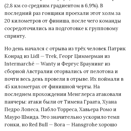
(2,8 км со средним градиентом в 6,9%). В
последний раз гонщики проехали этот холм за
20 километров от финиша, после чего команды
сосредоточились на подготовке к групповому
спринту.
Но день начался с отрыва из трёх человек Патрик
Конрад из Lidl — Trek, Георг Циммерман из
Intermarché — Wanty и Фергус Браунинг из
сборной Австралии оторвались от пелотона и
почти весь день провели в отрыве. Их поймали в
45 километрах от финишной черты. На
последнем прохождении Менглерса атаковали
панчеры: атаки были от Тимена Граата, Хуана
Педро Лопеса, Пабло Торреса, Хавьера Ромо и
Мауро Шмида. Это значительно ускорило темп
гонки, но Red Bull — Bora — Hansgrohe хорошо