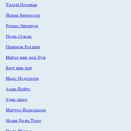
Тадей Погачар
Йонас Вингегор
Ремко Эвенпул
Поль Сексас
Примож Роглич
Матье ван дер Пул
Ваут ван Арт
Мадс Педерсен
Адам Йейтс
Хуан Аюсо
Маттео Йоргенсон
Исаак Дель Торо