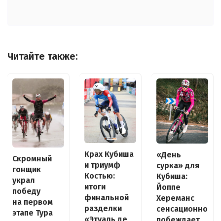
Читайте также:
Крах Кубиша
«День
Скромный
и триумф
сурка» для
гонщик
Костью:
Кубиша:
украл
итоги
Йоппе
победу
финальной
Хереманс
на первом
разделки
сенсационно
этапе Тура
«Этуаль де
побеждает