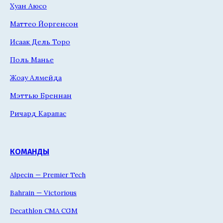
Хуан Аюсо
Маттео Йоргенсон
Исаак Дель Торо
Поль Манье
Жоау Алмейда
Мэттью Бреннан
Ричард Карапас
КОМАНДЫ
Alpecin — Premier Tech
Bahrain — Victorious
Decathlon CMA CGM