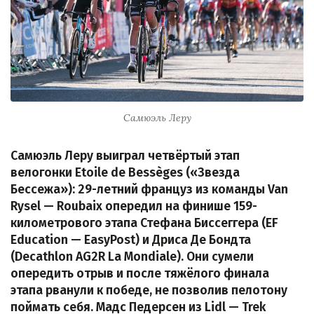
Самюэль Леру
Самюэль Леру выиграл четвёртый этап
велогонки Etoile de Bessèges («Звезда
Бессежа»): 29-летний француз из команды Van
Rysel — Roubaix опередил на финише 159-
километрового этапа Стефана Биссеггера (EF
Education — EasyPost) и Дриса Де Бондта
(Decathlon AG2R La Mondiale). Они сумели
опередить отрыв и после тяжёлого финала
этапа рванули к победе, не позволив пелотону
поймать себя. Мадс Педерсен из Lidl — Trek