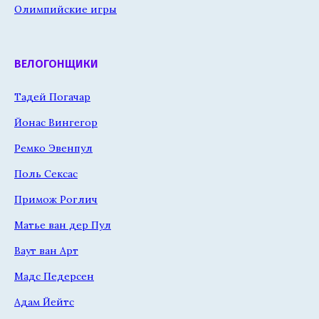
Олимпийские игры
ВЕЛОГОНЩИКИ
Тадей Погачар
Йонас Вингегор
Ремко Эвенпул
Поль Сексас
Примож Роглич
Матье ван дер Пул
Ваут ван Арт
Мадс Педерсен
Адам Йейтс