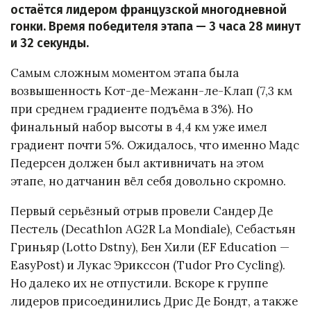
остаётся лидером французской многодневной
гонки. Время победителя этапа — 3 часа 28 минут
и 32 секунды.
Самым сложным моментом этапа была
возвышенность Кот-де-Межанн-ле-Клап (7,3 км
при среднем градиенте подъёма в 3%). Но
финальный набор высоты в 4,4 км уже имел
градиент почти 5%. Ожидалось, что именно Мадс
Педерсен должен был активничать на этом
этапе, но датчанин вёл себя довольно скромно.
Первый серьёзный отрыв провели Сандер Де
Пестель (Decathlon AG2R La Mondiale), Себастьян
Гриньяр (Lotto Dstny), Бен Хили (EF Education —
EasyPost) и Лукас Эрикссон (Tudor Pro Cycling).
Но далеко их не отпустили. Вскоре к группе
лидеров присоединились Дрис Де Бондт, а также