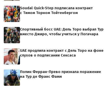
Soudal Quick-Step подписала контракт
с Тимом Торном Тойтенбергом
Спортивный босс UAE: Дель Торо выбрал Тур
вместо Джиро, чтобы учиться у Погачара
UAE продлила контракт с Дель Торо на фоне
слухов о подписании Сексаса
Полин Ферран-Прево признала поражение
на Тур де Франс Фамм