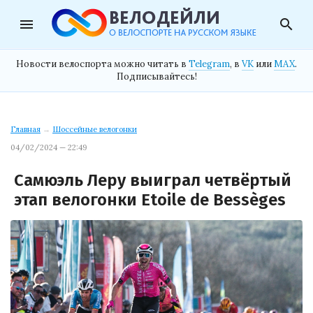
menu
search
Новости велоспорта можно читать в
Telegram
, в
VK
или
MAX
.
Подписывайтесь!
Главная
→
Шоссейные велогонки
04/02/2024 — 22:49
Самюэль Леру выиграл четвёртый
этап велогонки Etoile de Bessèges