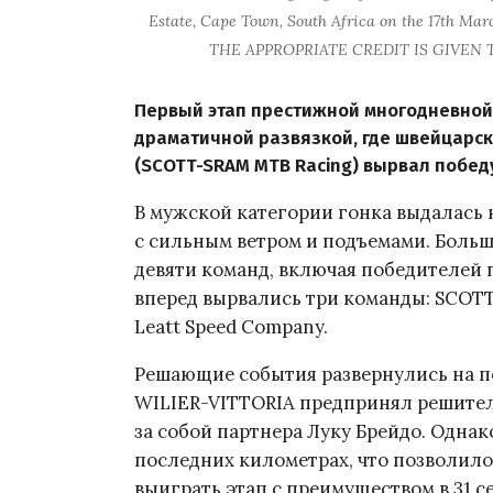
Estate, Cape Town, South Africa on the 17th M
THE APPROPRIATE CREDIT IS GIVEN
Первый этап престижной многодневной 
драматичной развязкой, где швейцарс
(SCOTT-SRAM MTB Racing) вырвал победу
В мужской категории гонка выдалась
с сильным ветром и подъемами. Больш
девяти команд, включая победителей 
вперед вырвались три команды: SCOT
Leatt Speed ​​Company.
Решающие события развернулись на по
WILIER-VITTORIA предпринял решител
за собой партнера Луку Брейдо. Однак
последних километрах, что позволило
выиграть этап с преимуществом в 31 с