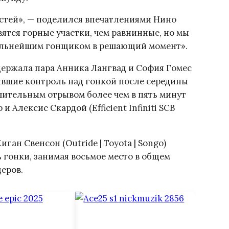
остей», — поделился впечатлениями Нино
ятся горные участки, чем равнинные, но мы
сильнейшим гонщиком в решающий момент».
держала пара Анника Лангвад и София Гомес
атившие контроль над гонкой после середины
ительным отрывом более чем в пять минут
и Алексис Скардой (Efficient Infiniti SCB
ан Свенсон (Outride | Toyota | Songo)
 гонки, занимая восьмое место в общем
деров.