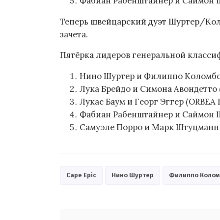
Фабиан Рабенштайнер и Саймон Шти
Теперь швейцарский дуэт Шуртер/Кол
зачета.
Пятёрка лидеров генеральной класси
Нино Шуртер и Филиппо Коломбо 
Лука Брейдо и Симона Авондетто (O
Лукас Баум и Георг Эггер (ORBEA Le
Фабиан Рабенштайнер и Саймон Шт
Самуэле Порро и Марк Штуцманн (K
Cape Epic
Нино Шуртер
Филиппо Колом