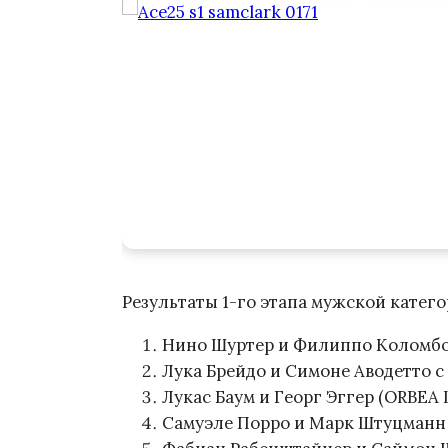
Результаты 1-го этапа мужской катего
Нино Шуртер и Филиппо Коломбо 
Лука Брейдо и Симоне Аводетто с 3
Лукас Баум и Георг Эггер (ORBEA Le
Самуэле Порро и Марк Штуцманн (K