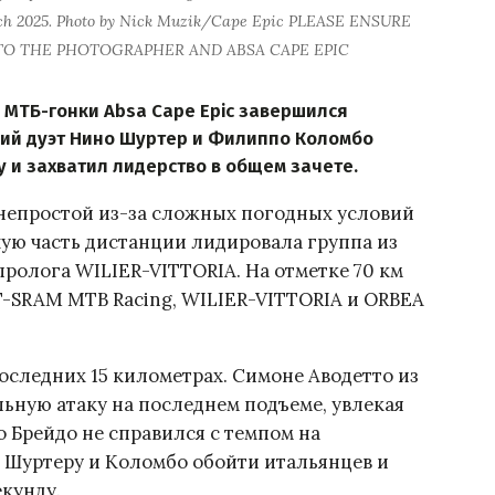
arch 2025. Photo by Nick Muzik/Cape Epic PLEASE ENSURE
 TO THE PHOTOGRAPHER AND ABSA CAPE EPIC
МТБ-гонки Absa Cape Epic завершился
кий дуэт Нино Шуртер и Филиппо Коломбо
 и захватил лидерство в общем зачете.
 непростой из-за сложных погодных условий
ую часть дистанции лидировала группа из
пролога WILIER-VITTORIA. На отметке 70 км
T-SRAM MTB Racing, WILIER-VITTORIA и ORBEA
следних 15 километрах. Симоне Аводетто из
ьную атаку на последнем подъеме, увлекая
о Брейдо не справился с темпом на
 Шуртеру и Коломбо обойти итальянцев и
екунду.