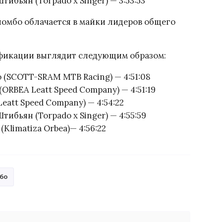
бьян (Torpado x Singer) — 3:53:53
омбо облачается в майки лидеров общего
фикации выглядит следующим образом:
(SCOTT-SRAM MTB Racing) — 4:51:08
RBEA Leatt Speed ​​Company) — 4:51:19
att Speed ​​Company) — 4:54:22
ибьян (Torpado x Singer) — 4:55:59
limatiza Orbea)— 4:56:22
бо