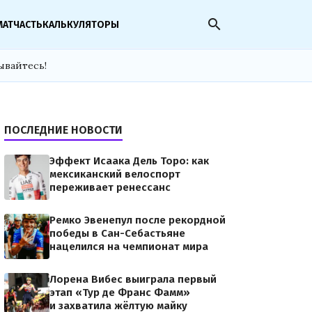
search
МАТЧАСТЬ
КАЛЬКУЛЯТОРЫ
ывайтесь!
ПОСЛЕДНИЕ НОВОСТИ
Эффект Исаака Дель Торо: как
мексиканский велоспорт
переживает ренессанс
Ремко Эвенепул после рекордной
победы в Сан-Себастьяне
нацелился на чемпионат мира
Лорена Вибес выиграла первый
этап «Тур де Франс Фамм»
и захватила жёлтую майку