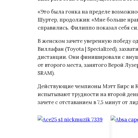
«Это была гонка на пределе возможн
Шуртер, продолжив: «Мне больше нрав
справились. Филиппо показал себя 
В женском зачете уверенную победу о
Виллафан (Toyota | Specialized), захв
дистанции. Они финишировали с внуш
от второго места, занятого Верой Лузер 
SRAM).
Действующие чемпионы Мэтт Бирс и Киг
испытывают трудности на второй день
зачете с отставанием в 7,5 минут от ли