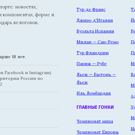
орте: новостях,
Тур де Франс
Т
и компонентах, форме и
Джиро д'Италия
Й
ндарь велогонок.
Вуэльта Испании
Р
Милан — Сан-Ремо
П
Тур Фландрии
П
рше 18 лет.
Париж — Рубе
М
 Facebook и Instagram)
Льеж — Бастонь —
В
рритории России по
Льеж
2.
М
Иль Ломбардия
А
Х
ГЛАВНЫЕ ГОНКИ
М
Чемпионат мира
И
Чемпионат Европы