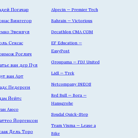
адей Погачар
Alpecin — Premier Tech
онас Вингегор
Bahrain — Victorious
емко Эвенпул
Decathlon CMA CGM
оль Сексас
EF Education —
EasyPost
римож Роглич
Groupama — FDJ United
атье ван дер Пул
Lidl — Trek
аут ван Арт
Netcompany INEOS
адс Педерсен
Red Bull — Bora —
дам Йейтс
Hansgrohe
уан Аюсо
Soudal Quick-Step
аттео Йоргенсон
Team Visma — Lease a
саак Дель Торо
Bike