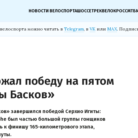
НОВОСТИ ВЕЛОСПОРТА
ШОССЕ
ТРЕК
ВЕЛОКРОСС
МТБ
велоспорта можно читать в
Telegram
, в
VK
или
MAX
. Подпис
ржал победу на пятом
ны Басков»
ков» завершился победой Серхио Игиты:
ohe был частью большой группы гонщиков
ь к финишу 165-километрового этапа,
уты.