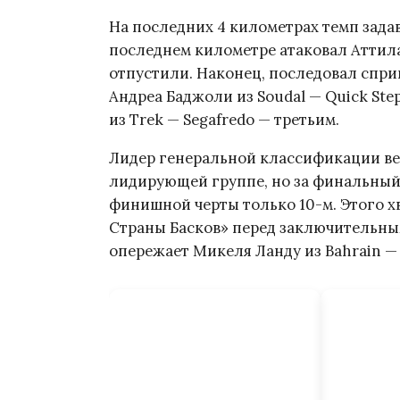
На последних 4 километрах темп задав
последнем километре атаковал Аттила 
отпустили. Наконец, последовал спри
Андреа Баджоли из Soudal — Quick St
из Trek — Segafredo — третьим.
Лидер генеральной классификации ве
лидирующей группе, но за финальный 
финишной черты только 10-м. Этого х
Страны Басков» перед заключительным
опережает Микеля Ланду из Bahrain — V