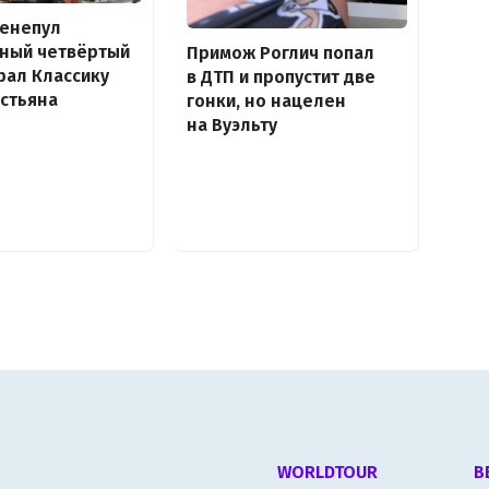
венепул
дный четвёртый
Примож Роглич попал
рал Классику
в ДТП и пропустит две
стьяна
гонки, но нацелен
на Вуэльту
WORLDTOUR
В