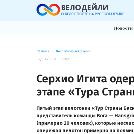
Новости 
Главная
→
Шоссейные велогонки
07/04/2023 — 22:02
Серхио Игита оде
этапе «Тура Стра
Пятый этап велогонки «Тур Страны Бас
представитель команды Bora — Hansgr
(примерно 20 человек), которые неслис
опережая пелотон примерно на полмин