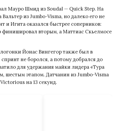
ал Мауро Шмид из Soudal — Quick Step. На
Вальтер из Jumbo-Visma, но далеко его не
нт и Игита оказался быстрее соперников:
ep финишировал вторым, а Маттиас Скьелмосе
логонки Йонас Вингегор также был в
спринт не боролся, а потому добрался до
ватило для удержания майки лидера «Тура
, шестым этапом. Датчанин из Jumbo-Visma
ictorious на 13 секунд.