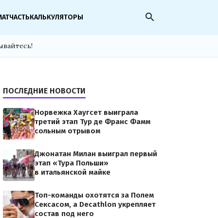
search
МАТЧАСТЬ
КАЛЬКУЛЯТОРЫ
ывайтесь!
ПОСЛЕДНИЕ НОВОСТИ
Норвежка Хаугсет выиграла
третий этап Тур де Франс Фамм
сольным отрывом
Джонатан Милан выиграл первый
этап «Тура Польши»
в итальянской майке
Топ-команды охотятся за Полем
Сексасом, а Decathlon укрепляет
состав под него