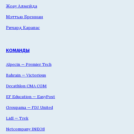
Жоау Алмейда
Мэттью Бреннан
Ричард Карапас
КОМАНДЫ
Alpecin — Premier Tech
Bahrain — Victorious
Decathlon CMA CGM
EF Education — EasyPost
Groupama — FDJ United
Lidl — Trek
Netcompany INEOS