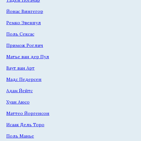
Йонас Вингегор
Ремко Эвенпул
Поль Сексас
Примож Роглич
Матье ван дер Пул
Ваут ван Арт
Мадс Педерсен
Адам Йейтс
Хуан Аюсо
Маттео Йоргенсон
Исаак Дель Торо
Поль Манье