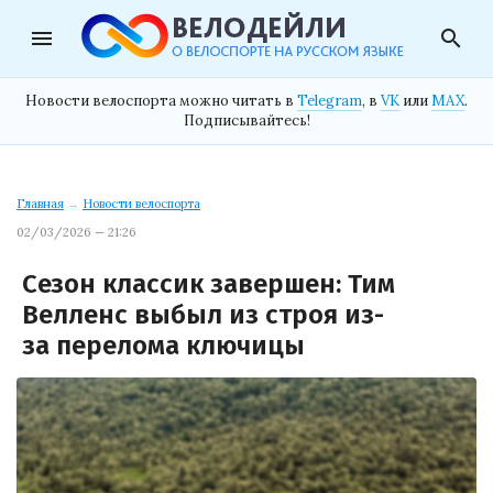
menu
search
Новости велоспорта можно читать в
Telegram
, в
VK
или
MAX
.
Подписывайтесь!
Главная
→
Новости велоспорта
02/03/2026 — 21:26
Сезон классик завершен: Тим
Велленс выбыл из строя из-
за перелома ключицы