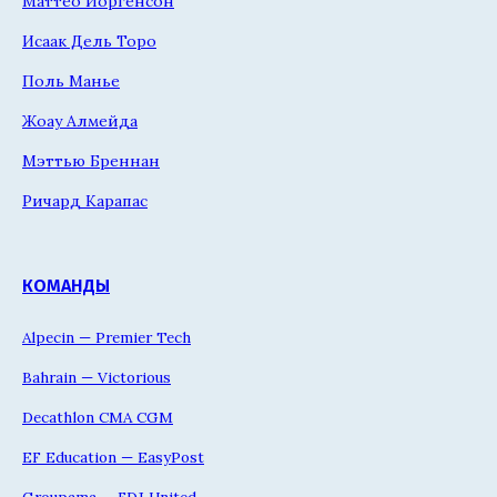
Маттео Йоргенсон
Исаак Дель Торо
Поль Манье
Жоау Алмейда
Мэттью Бреннан
Ричард Карапас
КОМАНДЫ
Alpecin — Premier Tech
Bahrain — Victorious
Decathlon CMA CGM
EF Education — EasyPost
Groupama — FDJ United