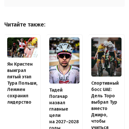
Читайте также:
Ян Кристен
выиграл
пятый этап
Спортивный
Тура Польши,
босс UAE:
Леммен
Тадей
Дель Торо
сохранил
Погачар
выбрал Тур
лидерство
назвал
вместо
главные
Джиро,
цели
чтобы
на 2027–2028
учиться
годы