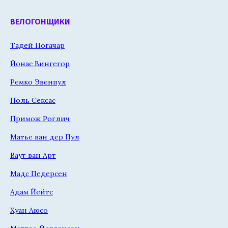
ВЕЛОГОНЩИКИ
Тадей Погачар
Йонас Вингегор
Ремко Эвенпул
Поль Сексас
Примож Роглич
Матье ван дер Пул
Ваут ван Арт
Мадс Педерсен
Адам Йейтс
Хуан Аюсо