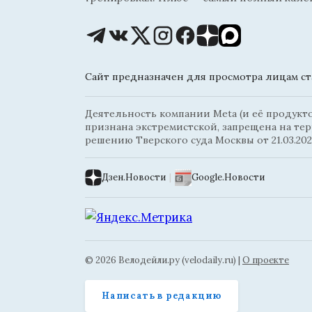
Сайт предназначен для просмотра лицам ста
Деятельность компании Meta (и её продуктов
признана экстремистской, запрещена на те
решению Тверского суда Москвы от 21.03.202
Дзен.Новости
|
Google.Новости
© 2026 Велодейли.ру (velodaily.ru) |
О проекте
Написать в редакцию