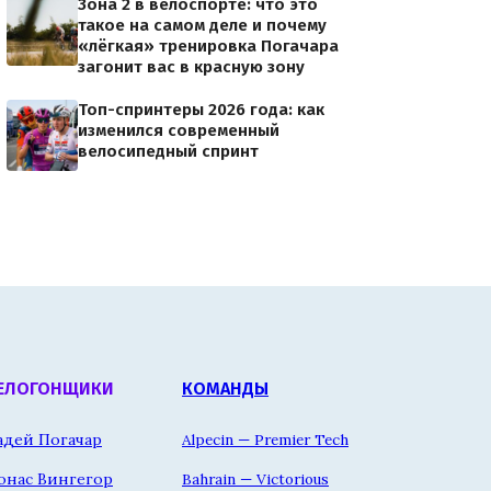
Зона 2 в велоспорте: что это
такое на самом деле и почему
«лёгкая» тренировка Погачара
загонит вас в красную зону
Топ-спринтеры 2026 года: как
изменился современный
велосипедный спринт
ЕЛОГОНЩИКИ
КОМАНДЫ
адей Погачар
Alpecin — Premier Tech
онас Вингегор
Bahrain — Victorious