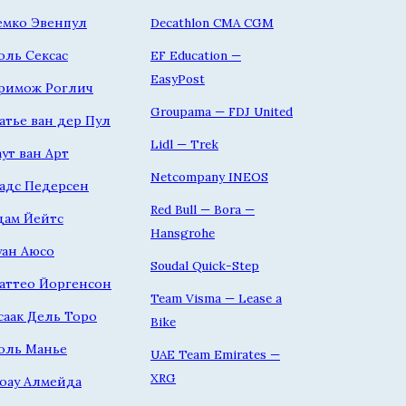
емко Эвенпул
Decathlon CMA CGM
оль Сексас
EF Education —
EasyPost
римож Роглич
Groupama — FDJ United
атье ван дер Пул
Lidl — Trek
аут ван Арт
Netcompany INEOS
адс Педерсен
Red Bull — Bora —
дам Йейтс
Hansgrohe
уан Аюсо
Soudal Quick-Step
аттео Йоргенсон
Team Visma — Lease a
саак Дель Торо
Bike
оль Манье
UAE Team Emirates —
XRG
оау Алмейда