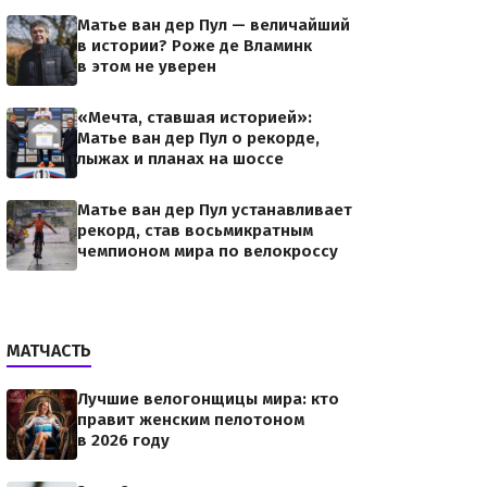
Матье ван дер Пул — величайший
в истории? Роже де Вламинк
в этом не уверен
«Мечта, ставшая историей»:
Матье ван дер Пул о рекорде,
лыжах и планах на шоссе
Матье ван дер Пул устанавливает
рекорд, став восьмикратным
чемпионом мира по велокроссу
МАТЧАСТЬ
Лучшие велогонщицы мира: кто
правит женским пелотоном
в 2026 году