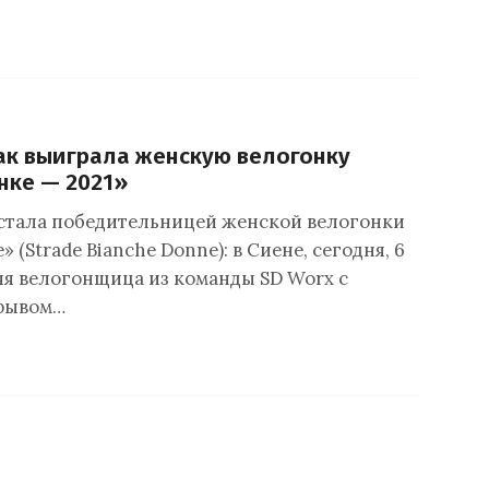
ак выиграла женскую велогонку
нке — 2021»
стала победительницей женской велогонки
» (Strade Bianche Donne): в Сиене, сегодня, 6
няя велогонщица из команды SD Worx с
рывом…