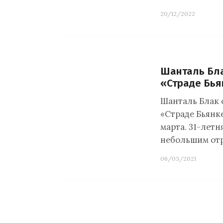
20/12/2022
Шанталь Бл
«Страде Бья
Шанталь Блак 
«Страде Бьянке
марта. 31-лет
небольшим от
06/03/2021