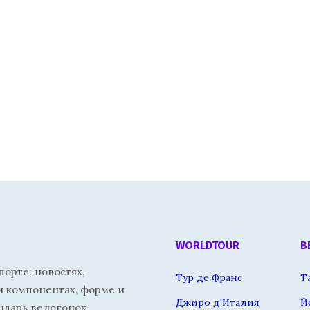
WORLDTOUR
В
орте: новостях,
Тур де Франс
Т
и компонентах, форме и
Джиро д'Италия
Й
ндарь велогонок.