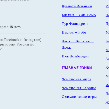
Вуэльта Испании
Р
Милан — Сан-Ремо
П
Тур Фландрии
П
рше 18 лет.
Париж — Рубе
М
 Facebook и Instagram)
Льеж — Бастонь —
В
рритории России по
Льеж
2.
М
Иль Ломбардия
А
Х
ГЛАВНЫЕ ГОНКИ
М
Чемпионат мира
И
Чемпионат Европы
П
Олимпийские игры
Ж