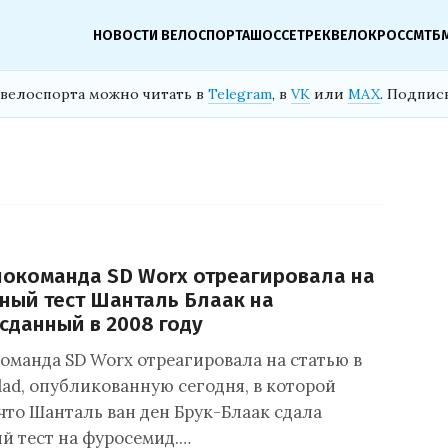
НОВОСТИ ВЕЛОСПОРТА
ШОССЕ
ТРЕК
ВЕЛОКРОСС
МТБ
велоспорта можно читать в
Telegram
, в
VK
или
MAX
. Подпис
окоманда SD Worx отреагировала на
ый тест Шанталь Блаак на
сданный в 2008 году
оманда SD Worx отреагировала на статью в
lad, опубликованную сегодня, в которой
что Шанталь ван ден Брук-Блаак сдала
 тест на фуросемид.…