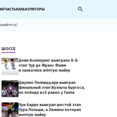
search
МАТЧАСТЬ
КАЛЬКУЛЯТОРЫ
ывайтесь!
ШОССЕ
Деми Воллеринг выиграла 8-й
этап Тур де Франс Фамм
и захватила жёлтую майку
Джулио Пеллиццари выиграл
финальный этап Вуэльты Бургоса,
но победа всё равно у Галля
Луи Барре выиграл шестой этап
Тура Польши, а Леммен потерял
желтую майку