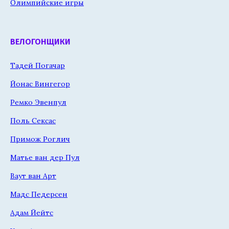
Олимпийские игры
ВЕЛОГОНЩИКИ
Тадей Погачар
Йонас Вингегор
Ремко Эвенпул
Поль Сексас
Примож Роглич
Матье ван дер Пул
Ваут ван Арт
Мадс Педерсен
Адам Йейтс