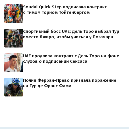
Soudal Quick-Step подписала контракт
с Тимом Торном Тойтенбергом
Спортивный босс UAE: Дель Торо выбрал Тур
вместо Джиро, чтобы учиться у Погачара
UAE продлила контракт с Дель Торо на фоне
слухов о подписании Сексаса
Полин Ферран-Прево признала поражение
на Тур де Франс Фамм