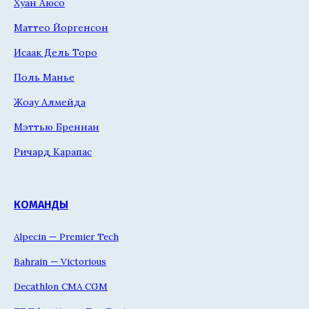
Хуан Аюсо
Маттео Йоргенсон
Исаак Дель Торо
Поль Манье
Жоау Алмейда
Мэттью Бреннан
Ричард Карапас
КОМАНДЫ
Alpecin — Premier Tech
Bahrain — Victorious
Decathlon CMA CGM