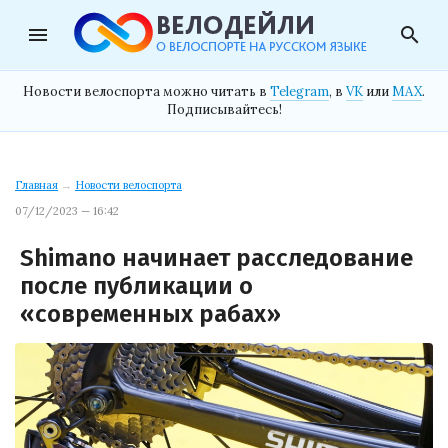
menu
search
Новости велоспорта можно читать в
Telegram
, в
VK
или
MAX
.
Подписывайтесь!
Главная
→
Новости велоспорта
07/12/2023 — 16:42
Shimano начинает расследование
после публикации о
«современных рабах»