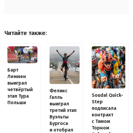
Читайте также:
Барт
Леммен
выиграл
четвёртый
Феликс
Soudal Quick-
этап Тура
Галль
Step
Польши
выиграл
подписала
третий этап
контракт
Вуэльты
с Тимом
Бургоса
Торном
и отобрал