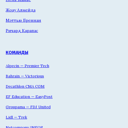
Жоау Алмейда
Мэттью Бреннан
Ричард Карапас
КОМАНДЫ
Alpecin — Premier Tech
Bahrain — Victorious
Decathlon CMA CGM
EF Education — EasyPost
Groupama — FDJ United
Lidl — Trek
Netcompany INEOS