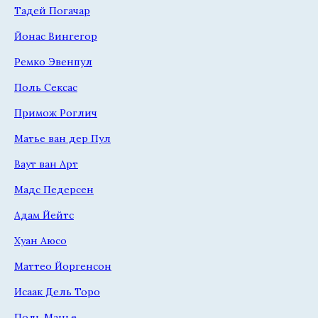
Тадей Погачар
Йонас Вингегор
Ремко Эвенпул
Поль Сексас
Примож Роглич
Матье ван дер Пул
Ваут ван Арт
Мадс Педерсен
Адам Йейтс
Хуан Аюсо
Маттео Йоргенсон
Исаак Дель Торо
Поль Манье