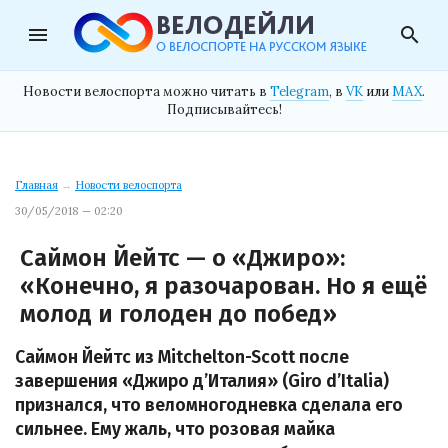
menu
search
Новости велоспорта можно читать в
Telegram
, в
VK
или
MAX
.
Подписывайтесь!
Главная
→
Новости велоспорта
30/05/2018 — 02:20
Саймон Йейтс — о «Джиро»:
«Конечно, я разочарован. Но я ещё
молод и голоден до побед»
Саймон Йейтс из Mitchelton-Scott после
завершения «Джиро д’Италия» (Giro d’Italia)
признался, что веломногодневка сделала его
сильнее. Ему жаль, что розовая майка