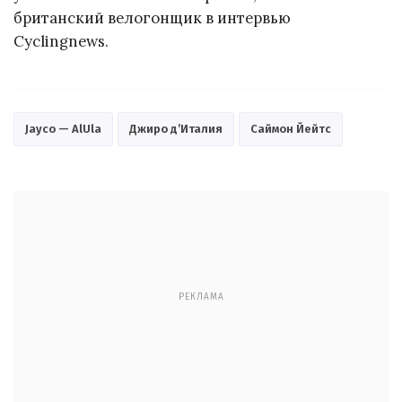
британский велогонщик в интервью
Cyclingnews.
Jayco — AlUla
Джиро д’Италия
Саймон Йейтс
РЕКЛАМА