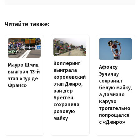
Читайте также:
Воллеринг
Мауро Шмид
Афонсу
выиграла
выиграл 13-й
Эулалиу
королевский
этап «Тур де
сохранил
этап Джиро,
Франс»
белую майку,
ван дер
а Дамиано
Брегген
Карузо
сохранила
трогательно
розовую
попрощался
майку
с «Джиро»