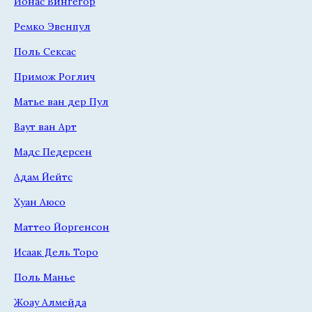
Йонас Вингегор
Ремко Эвенпул
Поль Сексас
Примож Роглич
Матье ван дер Пул
Ваут ван Арт
Мадс Педерсен
Адам Йейтс
Хуан Аюсо
Маттео Йоргенсон
Исаак Дель Торо
Поль Манье
Жоау Алмейда