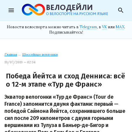
menu
search
Новости велоспорта можно читать в
Telegram
, в
VK
или
MAX
.
Подписывайтесь!
Главная
→
Шоссейные велогонки
19/07/2019 — 02:34
Победа Йейтса и сход Денниса: всё
о 12-м этапе «Тур де Франс»
Экватор велогонки «Тур де Франс» (Tour de
France) запомнится двумя фактами: первый —
победой Саймона Йейтса, сохранившего больше
сил после 209 километров с двумя горными
вершинами из Тулуза в Баньер-де-Бигор и