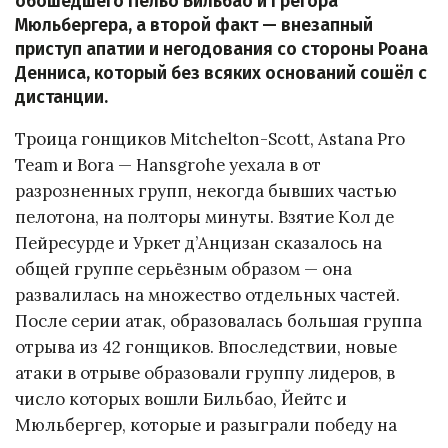
обошедшего Пельо Бильбао и Грегора
Мюльбергера, а второй факт — внезапный
приступ апатии и негодования со стороны Роана
Денниса, который без всяких оснований сошёл с
дистанции.
Троица гонщиков Mitchelton-Scott, Astana Pro
Team и Bora — Hansgrohe уехала в от
разрозненных групп, некогда бывших частью
пелотона, на полторы минуты. Взятие Кол де
Пейресурде и Уркет д’Анцизан сказалось на
общей группе серьёзным образом — она
развалилась на множество отдельных частей.
После серии атак, образовалась большая группа
отрыва из 42 гонщиков. Впоследствии, новые
атаки в отрыве образовали группу лидеров, в
число которых вошли Бильбао, Йейтс и
Мюльбергер, которые и разыграли победу на