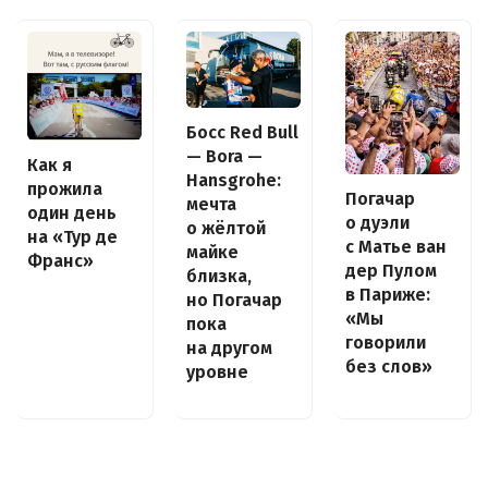
Босс Red Bull
— Bora —
Как я
Hansgrohe:
прожила
Погачар
мечта
один день
о дуэли
о жёлтой
на «Тур де
с Матье ван
майке
Франс»
дер Пулом
близка,
в Париже:
но Погачар
«Мы
пока
говорили
на другом
без слов»
уровне