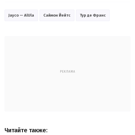
Jayco — AlUla
Саймон Йейтс
Тур де Франс
РЕКЛАМА
Читайте также: