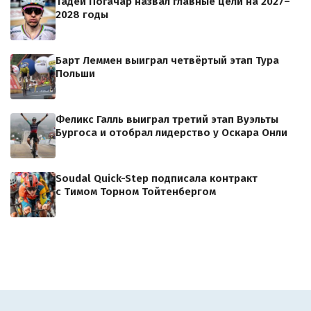
Тадей Погачар назвал главные цели на 2027–
2028 годы
Барт Леммен выиграл четвёртый этап Тура
Польши
Феликс Галль выиграл третий этап Вуэльты
Бургоса и отобрал лидерство у Оскара Онли
Soudal Quick-Step подписала контракт
с Тимом Торном Тойтенбергом