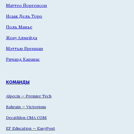
Маттео Йоргенсон
Исаак Дель Торо
Поль Манье
Жоау Алмейда
Мэттью Бреннан
Ричард Карапас
КОМАНДЫ
Alpecin — Premier Tech
Bahrain — Victorious
Decathlon CMA CGM
EF Education — EasyPost