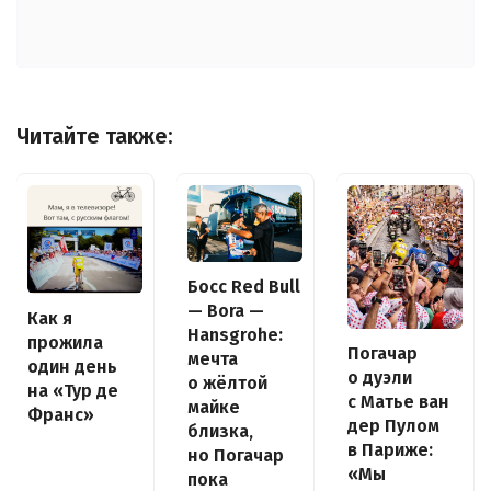
Читайте также:
Босс Red Bull
— Bora —
Как я
Hansgrohe:
прожила
Погачар
мечта
один день
о дуэли
о жёлтой
на «Тур де
с Матье ван
майке
Франс»
дер Пулом
близка,
в Париже:
но Погачар
«Мы
пока