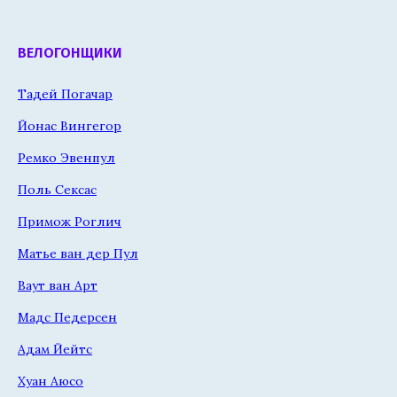
ВЕЛОГОНЩИКИ
Тадей Погачар
Йонас Вингегор
Ремко Эвенпул
Поль Сексас
Примож Роглич
Матье ван дер Пул
Ваут ван Арт
Мадс Педерсен
Адам Йейтс
Хуан Аюсо