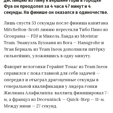
дистанцию из Лиму к вершине горы в городке
Фуа он преодолел за 4 часа 47 минут и 4
секунды. На финише он оказался в одиночестве.
Лишь спустя 33 секунды после финиша капитана
Mitchelton-Scott линию пересекли Тибо Пино из
Groupama — FDJ и Микель Ланда из Movistar
Team. Эмануэль Бухманн из Bora — Hansgrohe и
Эган Берналь из Team Ineos дополнили пятёрку
сильнейших, уложившись в одну минуту.
Фаворит велогонки Герайнт Томас из Team Ineos
справился с пока главной для себя задачей —
опередил и отыграл драгоценные секунды в
генеральной квалификации у лидера гонки
Жюлиана Алафилиппа: валлиец финишировал 7-
м, а француз из Deceuninck — Quick-Step — 11-м.
Между ними — 27 секунд.