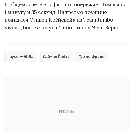
В общем зачёте Алафилипп опережает Томаса на
1 минуту и 35 секунд. На третью позицию
поднялся Стивен Крёйсвейк из Team Jumbo-
Visma. Далее следуют Тибо Пино и Эган Берналь.
Jayco — AlUla
Саймон Йейтс
Тур де Франс
РЕКЛАМА