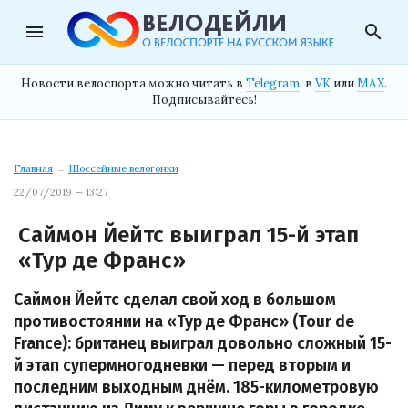
menu
search
Новости велоспорта можно читать в
Telegram
, в
VK
или
MAX
.
Подписывайтесь!
Главная
→
Шоссейные велогонки
22/07/2019 — 13:27
Саймон Йейтс выиграл 15-й этап
«Тур де Франс»
Саймон Йейтс сделал свой ход в большом
противостоянии на «Тур де Франс» (Tour de
France): британец выиграл довольно сложный 15-
й этап супермногодневки — перед вторым и
последним выходным днём. 185-километровую