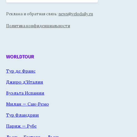
Реклама и обратная связь:
news@velodaily.ru
Политика конфиденциальности
WORLDTOUR
Тур де Франс
Джиро д'Италия
Вуэльта Испании
Милан — Сан-Ремо
Тур Фландрии
Париж — Рубе
Льеж — Бастонь — Льеж