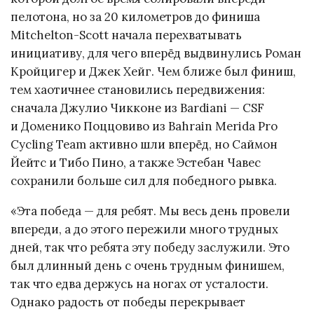
пелотона, но за 20 километров до финиша
Mitchelton-Scott начала перехватывать
инициативу, для чего вперёд выдвинулись Роман
Кройцигер и Джек Хейг. Чем ближе был финиш,
тем хаотичнее становились передвижения:
сначала Джулио Чикконе из Bardiani — CSF
и Доменико Поццовиво из Bahrain Merida Pro
Cycling Team активно шли вперёд, но Саймон
Йейтс и Тибо Пино, а также Эстебан Чавес
сохранили больше сил для победного рывка.
«Эта победа — для ребят. Мы весь день провели
впереди, а до этого пережили много трудных
дней, так что ребята эту победу заслужили. Это
был длинный день с очень трудным финишем,
так что едва держусь на ногах от усталости.
Однако радость от победы перекрывает