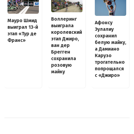
Воллеринг
Мауро Шмид
Афонсу
выиграла
выиграл 13-й
Эулалиу
королевский
этап «Тур де
сохранил
этап Джиро,
Франс»
белую майку,
ван дер
а Дамиано
Брегген
Карузо
сохранила
трогательно
розовую
попрощался
майку
с «Джиро»