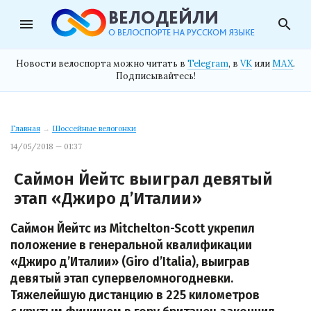
menu
search
Новости велоспорта можно читать в
Telegram
, в
VK
или
MAX
.
Подписывайтесь!
Главная
→
Шоссейные велогонки
14/05/2018 — 01:37
Саймон Йейтс выиграл девятый
этап «Джиро д’Италии»
Саймон Йейтс из Mitchelton-Scott укрепил
положение в генеральной квалификации
«Джиро д’Италии» (Giro d’Italia), выиграв
девятый этап супервеломногодневки.
Тяжелейшую дистанцию в 225 километров