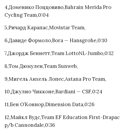
4,Доменико Поццовиво,Bahrain Merida Pro
Cycling Team,0:04
5,Ричард Карапас,Movistar Team,
6,Давиде Формоло,Bora — Hansgrohe,0:10
7,Джордж Беннетт,Team LottoNL-Jumbo,0:12
8,Том Дюмулен,Team Sunweb,
9,Мигель Анхель Лопес,Astana Pro Team,
10,Джулио Чикконе,Bardiani — CSF,0:24
11,Бен О’Коннор,Dimension Data,0:26
12,Майкл Вудс,Team EF Education First-Drapac
p/b Cannondale,0:36