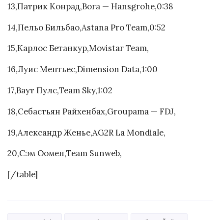
13,Патрик Конрад,Bora — Hansgrohe,0:38
14,Пельо Бильбао,Astana Pro Team,0:52
15,Карлос Бетанкур,Movistar Team,
16,Луис Ментьес,Dimension Data,1:00
17,Ваут Пулс,Team Sky,1:02
18,Себастьян Райхенбах,Groupama — FDJ,
19,Александр Женье,AG2R La Mondiale,
20,Сэм Оомен,Team Sunweb,
[/table]