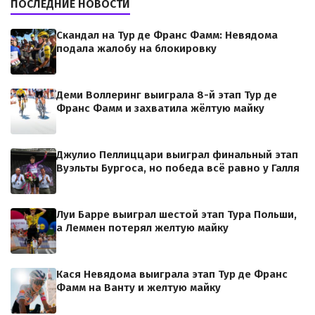
ПОСЛЕДНИЕ НОВОСТИ
Скандал на Тур де Франс Фамм: Невядома
подала жалобу на блокировку
Деми Воллеринг выиграла 8-й этап Тур де
Франс Фамм и захватила жёлтую майку
Джулио Пеллиццари выиграл финальный этап
Вуэльты Бургоса, но победа всё равно у Галля
Луи Барре выиграл шестой этап Тура Польши,
а Леммен потерял желтую майку
Кася Невядома выиграла этап Тур де Франс
Фамм на Ванту и желтую майку