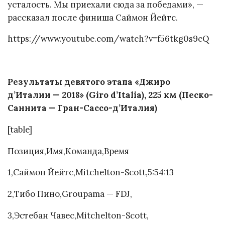
усталость. Мы приехали сюда за победами», —
рассказал после финиша Саймон Йейтс.
https://www.youtube.com/watch?v=f56tkg0s9cQ
Результаты девятого этапа «Джиро
д’Италии — 2018» (Giro d’Italia), 225 км (Песко-
Саннита — Гран-Сассо-д’Италия)
[table]
Позиция,Имя,Команда,Время
1,Саймон Йейтс,Mitchelton-Scott,5:54:13
2,Тибо Пино,Groupama — FDJ,
3,Эстебан Чавес,Mitchelton-Scott,