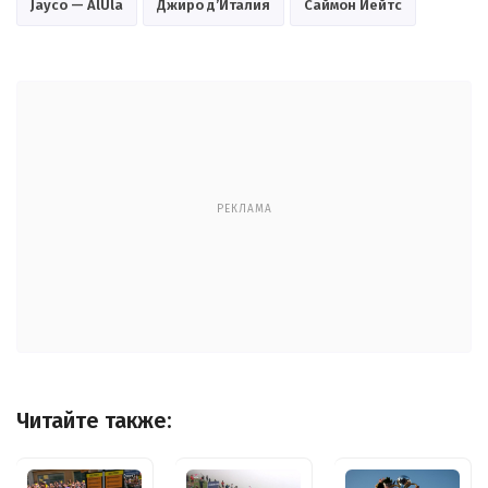
Jayco — AlUla
Джиро д’Италия
Саймон Йейтс
РЕКЛАМА
Читайте также: