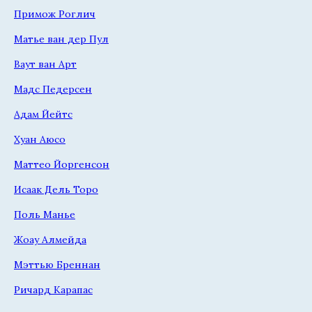
Примож Роглич
Матье ван дер Пул
Ваут ван Арт
Мадс Педерсен
Адам Йейтс
Хуан Аюсо
Маттео Йоргенсон
Исаак Дель Торо
Поль Манье
Жоау Алмейда
Мэттью Бреннан
Ричард Карапас