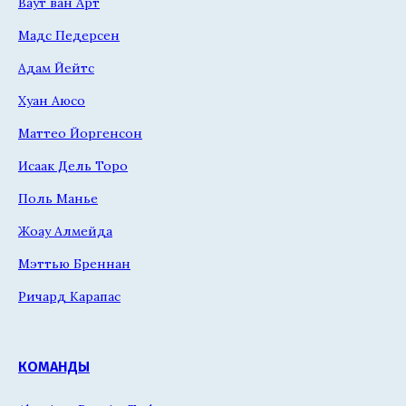
Ваут ван Арт
Мадс Педерсен
Адам Йейтс
Хуан Аюсо
Маттео Йоргенсон
Исаак Дель Торо
Поль Манье
Жоау Алмейда
Мэттью Бреннан
Ричард Карапас
КОМАНДЫ