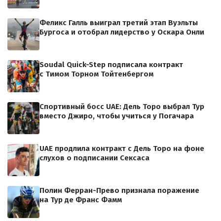
Феликс Галль выиграл третий этап Вуэльты
Бургоса и отобрал лидерство у Оскара Онли
Soudal Quick-Step подписала контракт
с Тимом Торном Тойтенбергом
Спортивный босс UAE: Дель Торо выбрал Тур
вместо Джиро, чтобы учиться у Погачара
UAE продлила контракт с Дель Торо на фоне
слухов о подписании Сексаса
Полин Ферран-Прево признала поражение
на Тур де Франс Фамм