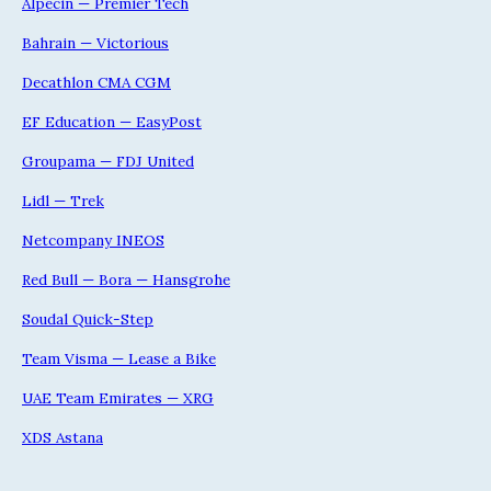
Alpecin — Premier Tech
Bahrain — Victorious
Decathlon CMA CGM
EF Education — EasyPost
Groupama — FDJ United
Lidl — Trek
Netcompany INEOS
Red Bull — Bora — Hansgrohe
Soudal Quick-Step
Team Visma — Lease a Bike
UAE Team Emirates — XRG
XDS Astana