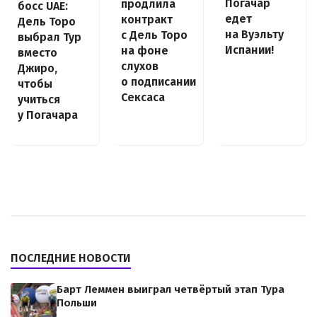
Погачар
продлила
босс UAE:
едет
контракт
Дель Торо
на Вуэльту
с Дель Торо
выбрал Тур
Испании!
на фоне
вместо
слухов
Джиро,
о подписании
чтобы
Сексаса
учиться
у Погачара
ПОСЛЕДНИЕ НОВОСТИ
Барт Леммен выиграл четвёртый этап Тура
Польши