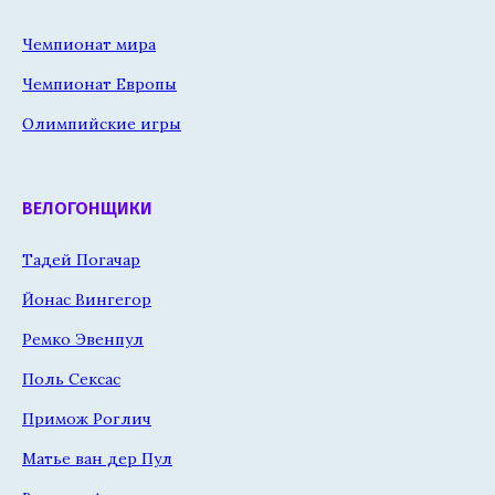
Чемпионат мира
Чемпионат Европы
Олимпийские игры
ВЕЛОГОНЩИКИ
Тадей Погачар
Йонас Вингегор
Ремко Эвенпул
Поль Сексас
Примож Роглич
Матье ван дер Пул