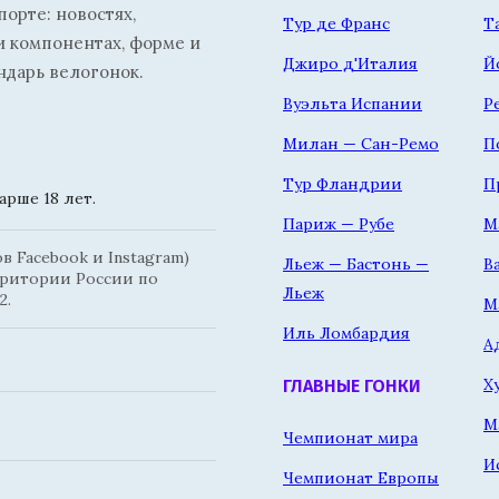
орте: новостях,
Тур де Франс
Т
и компонентах, форме и
Джиро д'Италия
Й
ндарь велогонок.
Вуэльта Испании
Р
Милан — Сан-Ремо
П
Тур Фландрии
П
рше 18 лет.
Париж — Рубе
М
 Facebook и Instagram)
Льеж — Бастонь —
В
рритории России по
Льеж
2.
М
Иль Ломбардия
А
Х
ГЛАВНЫЕ ГОНКИ
М
Чемпионат мира
И
Чемпионат Европы