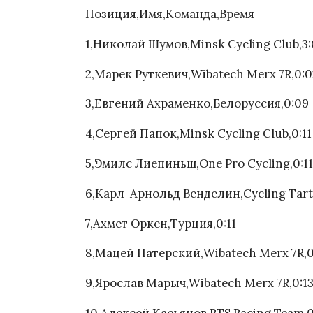
Позиция,Имя,Команда,Время
1,Николай Шумов,Minsk Cycling Club,3:
2,Марек Руткевич,Wibatech Merx 7R,0:0
3,Евгений Ахраменко,Белоруссия,0:09
4,Сергей Папок,Minsk Cycling Club,0:11
5,Эмилс Лиепиньш,One Pro Cycling,0:11
6,Карл-Арнольд Венделин,Cycling Tartu
7,Ахмет Оркен,Турция,0:11
8,Мацей Патерский,Wibatech Merx 7R,0
9,Ярослав Марыч,Wibatech Merx 7R,0:1