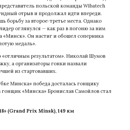
представитель польской команды Wibatech
кундный отрыв и продолжал идти впереди.
шь борьбу за второе-третье места. Однако
лидер оглянулся — как раз в погоню за ним
а «Минск». Он настиг и обошел соперника
лотую медаль».
то «отличным результатом». Николай Шумов
жку, а организаторы гонки назвали
учшей из стартовавших.
Кубке Минска» победа досталась гонщику
 а гонщик «Минска» Бронислав Самойлов стал
» (Grand Prix Minsk), 149 км