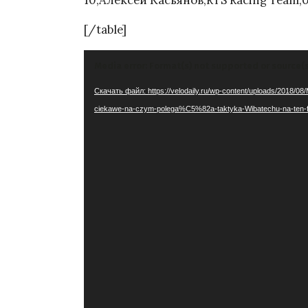
10,Алексей Касьянов,RTS Racing Team,0
[/table]
Видеоплеер
Media error: Format(s) not supported or source(
Скачать файл: https://velodaily.ru/wp-content/uploads/2018/08/
ciekawe-na-czym-polega%C5%82a-taktyka-Wibatechu-na-ten-f