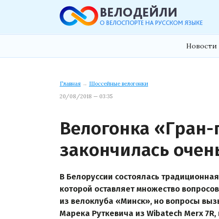
Новости 
Главная
→
Шоссейные велогонки
20/08/2018 — 03:35
Велогонка «Гран-
закончилась очень
В Белоруссии состоялась традиционна
которой оставляет множество вопросо
из велоклуба «Минск», но вопросы вы
Марека Руткевича из Wibatech Merx 7R