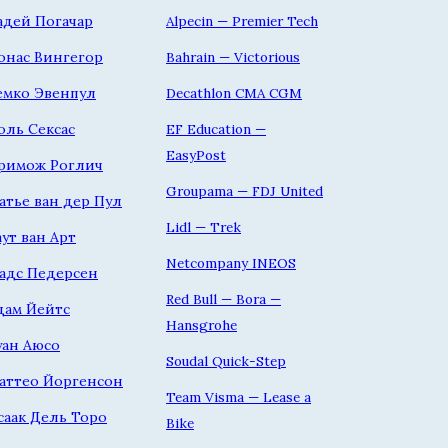
адей Погачар
Alpecin — Premier Tech
онас Вингегор
Bahrain — Victorious
емко Эвенпул
Decathlon CMA CGM
оль Сексас
EF Education —
EasyPost
римож Роглич
Groupama — FDJ United
атье ван дер Пул
Lidl — Trek
аут ван Арт
Netcompany INEOS
адс Педерсен
Red Bull — Bora —
дам Йейтс
Hansgrohe
уан Аюсо
Soudal Quick-Step
аттео Йоргенсон
Team Visma — Lease a
саак Дель Торо
Bike