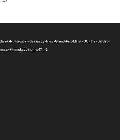
:13
s) not found
Marek-Rutkiewicz-i-dzisiejszy-finisz-Grand-Prix-Minsk-UCI-1.2.-Bardzo-
inisz.-@minskcycling.mp4?_=1