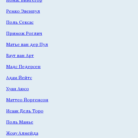
Ремко Эвенпул
Поль Сексас
Примож Роглич
Матье ван дер Пул
Ваут ван Арт
Мадс Педерсен
Адам Йейтс
Хуан Аюсо
Маттео Йоргенсон
Исаак Дель Торо
Поль Манье
Жоау Алмейда