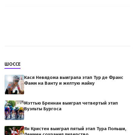
ШОССЕ
Кася Невядома выиграла этап Тур де Франс
Фамм на Ванту и желтую майку
Мэттью Бреннан выиграл четвертый этап
Вуэльты Бургоса
Ян Кристен выиграл пятый этап Тура Польши,
Леммен сохранил лидерство