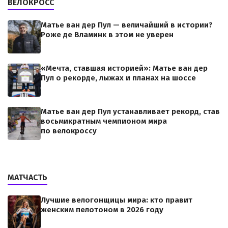
ВЕЛОКРОСС
Матье ван дер Пул — величайший в истории?
Роже де Вламинк в этом не уверен
«Мечта, ставшая историей»: Матье ван дер
Пул о рекорде, лыжах и планах на шоссе
Матье ван дер Пул устанавливает рекорд, став
восьмикратным чемпионом мира
по велокроссу
МАТЧАСТЬ
Лучшие велогонщицы мира: кто правит
женским пелотоном в 2026 году